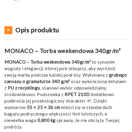
Opis produktu
MONACO – Torba weekendowa 340gr/m²
MONACO – Torba weekendowa 340gr/m²
to synonim
wygody i elegancji, której potrzebujesz, aby wyróżnić
swoją markę podczas każdej podróży. Wykonana z
grubego
canvasu o gramaturze 340 g/m²
oraz wykończona detalami
z
PU z recyklingu
, stanowi wybór odpowiedzialny
środowiskowo. Podszewka z
RPET 210D
dodatkowo
podkreśla jej proekologiczny charakter 🌱. Dzięki
wymiarom
55 × 25 × 36 cm
mieści się w standardach
bagażu podręcznego większości linii lotniczych, a
niewielka waga
0,800 kg
sprawia, że nie obciąży Twojej
podróży.