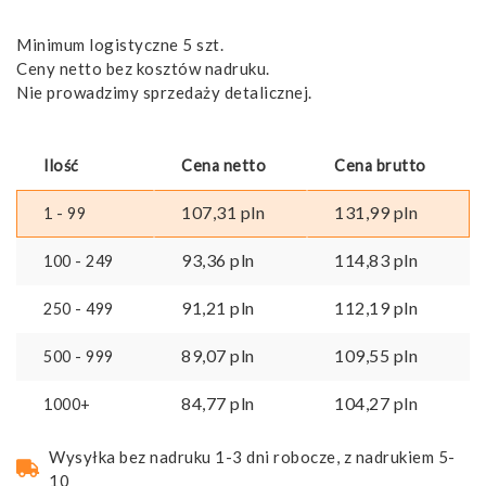
Minimum logistyczne 5 szt.
Ceny netto bez kosztów nadruku.
Nie prowadzimy sprzedaży detalicznej.
Ilość
Cena netto
Cena brutto
107,31
pln
131,99
pln
1 - 99
93,36
pln
114,83
pln
100 - 249
91,21
pln
112,19
pln
250 - 499
89,07
pln
109,55
pln
500 - 999
84,77
pln
104,27
pln
1000+
Wysyłka bez nadruku 1-3 dni robocze, z nadrukiem 5-
10