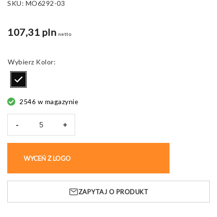
SKU:
MO6292-03
107,31 pln
netto
Kolor
2546 w magazynie
-
+
ilość
Torba
weekendowa
WYCEŃ Z LOGO
KUP BEZ NADRUKU
Monaco,
z
płótna
ZAPYTAJ O PRODUKT
340
g/m²