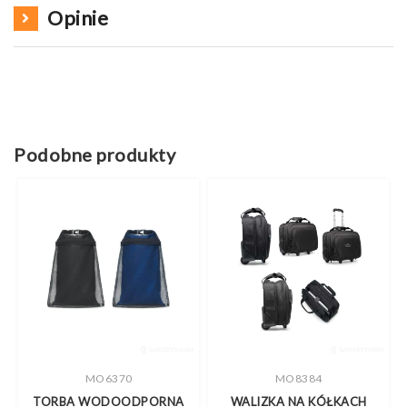
Opinie
Podobne produkty
MO6370
MO8384
,
TORBA WODOODPORNA
WALIZKA NA KÓŁKACH