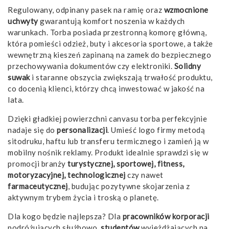
Regulowany, odpinany pasek na ramię oraz
wzmocnione
uchwyty
gwarantują komfort noszenia w każdych
warunkach. Torba posiada przestronną komorę główną,
która pomieści odzież, buty i akcesoria sportowe, a także
wewnętrzną kieszeń zapinaną na zamek do bezpiecznego
przechowywania dokumentów czy elektroniki.
Solidny
suwak
i staranne obszycia zwiększają trwałość produktu,
co docenią klienci, którzy chcą inwestować w jakość na
lata.
Dzięki gładkiej powierzchni canvasu torba perfekcyjnie
nadaje się do
personalizacji
. Umieść logo firmy metodą
sitodruku, haftu lub transferu termicznego i zamień ją w
mobilny nośnik reklamy. Produkt idealnie sprawdzi się w
promocji branży
turystycznej, sportowej, fitness,
motoryzacyjnej, technologicznej
czy nawet
farmaceutycznej
, budując pozytywne skojarzenia z
aktywnym trybem życia i troską o planetę.
Dla kogo będzie najlepsza? Dla
pracowników korporacji
podróżujących służbowo,
studentów
wyjeżdżających na