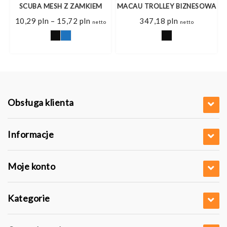
SCUBA MESH Z ZAMKIEM
MACAU TROLLEY BIZNESOWA
Zakres
10,29
pln
–
15,72
pln
347,18
pln
netto
netto
cen:
od
10,29 pln
do
15,72 pln
Obsługa klienta
Informacje
Moje konto
Kategorie