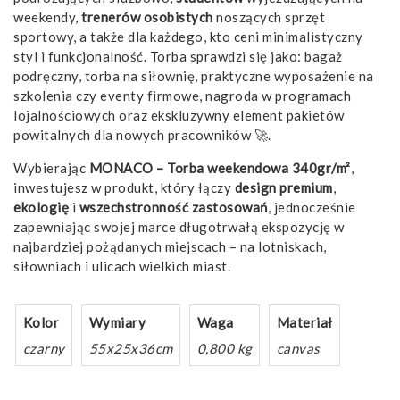
weekendy,
trenerów osobistych
noszących sprzęt
sportowy, a także dla każdego, kto ceni minimalistyczny
styl i funkcjonalność. Torba sprawdzi się jako: bagaż
podręczny, torba na siłownię, praktyczne wyposażenie na
szkolenia czy eventy firmowe, nagroda w programach
lojalnościowych oraz ekskluzywny element pakietów
powitalnych dla nowych pracowników 🚀.
Wybierając
MONACO – Torba weekendowa 340gr/m²
,
inwestujesz w produkt, który łączy
design premium
,
ekologię
i
wszechstronność zastosowań
, jednocześnie
zapewniając swojej marce długotrwałą ekspozycję w
najbardziej pożądanych miejscach – na lotniskach,
siłowniach i ulicach wielkich miast.
Kolor
Wymiary
Waga
Materiał
czarny
55x25x36cm
0,800 kg
canvas