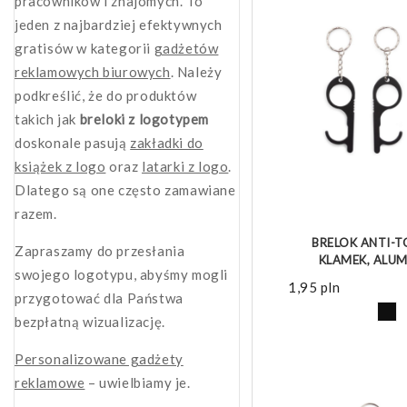
pracowników i znajomych. To
jeden z najbardziej efektywnych
gratisów w kategorii
gadżetów
reklamowych biurowych
. Należy
podkreślić, że do produktów
takich jak
breloki z logotypem
doskonale pasują
zakładki do
książek z logo
oraz
latarki z logo
.
Dlatego są one często zamawiane
ZOBACZ 
razem.
BRELOK ANTI-
Zapraszamy do przesłania
KLAMEK, ALU
swojego logotypu, abyśmy mogli
1,95
pln
przygotować dla Państwa
bezpłatną wizualizację.
Personalizowane gadżety
reklamowe
– uwielbiamy je.