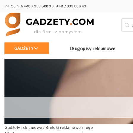
INFOLINIA
+48 7 333 888 30
|
+48 7 333 888 40
Wysz
prod
Długopisy reklamowe
GADŻETY
Gadżety reklamowe
/
Breloki reklamowe z logo