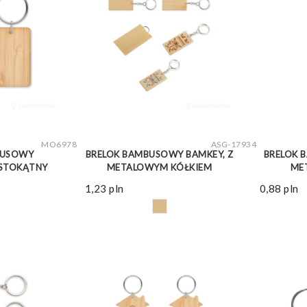
WIĘCEJ
ZOBACZ WIĘCEJ
MO6978
ASG-17934
BUSOWY
BRELOK BAMBUSOWY BAMKEY, Z
BRELOK 
STOKĄTNY
METALOWYM KÓŁKIEM
ME
1,23
pln
0,88
pln