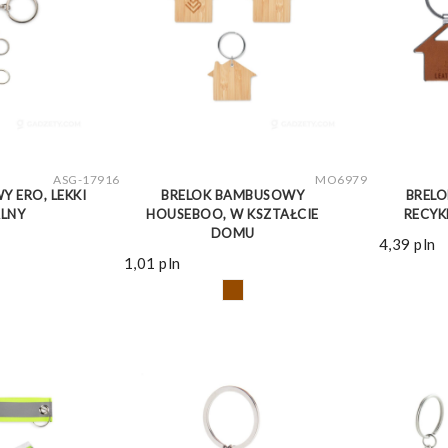
WIĘCEJ
ZOBACZ WIĘCEJ
ASG-17916
MO6979
 ERO, LEKKI
BRELOK BAMBUSOWY
BRELO
LNY
HOUSEBOO, W KSZTAŁCIE
RECYK
DOMU
4,39
pln
1,01
pln