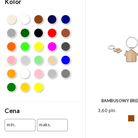
Kolor
ZOBACZ 
BAMBUSOWY BREL
Cena
3,60
pln
min.
maks.