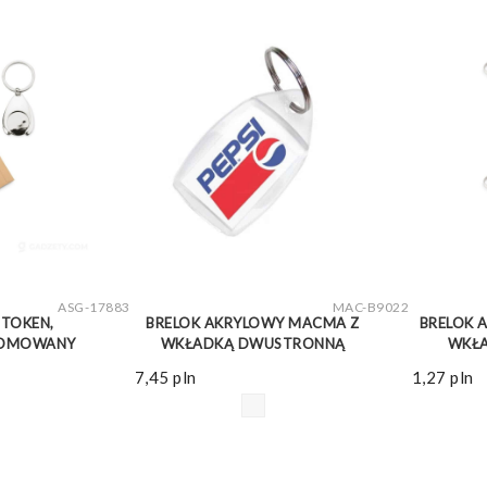
WIĘCEJ
ZOBACZ WIĘCEJ
ASG-17883
MAC-B9022
 TOKEN,
BRELOK AKRYLOWY MACMA Z
BRELOK 
ROMOWANY
WKŁADKĄ DWUSTRONNĄ
WKŁA
7,45
pln
1,27
pln