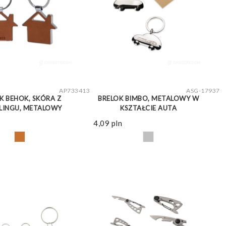
ZOBACZ WIĘCEJ
ZOBACZ WIĘCEJ
AP733413
ASG-17937
K BEHOK, SKÓRA Z
BRELOK BIMBO, METALOWY W
LINGU, METALOWY
KSZTAŁCIE AUTA
4,09
pln