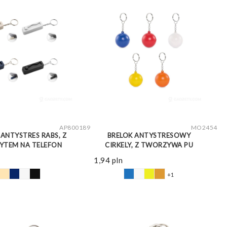
ZOBACZ WIĘCEJ
ZOBACZ WIĘCEJ
AP800189
MO2454
 ANTYSTRES RABS, Z
BRELOK ANTYSTRESOWY
YTEM NA TELEFON
CIRKELY, Z TWORZYWA PU
1,94
pln
+1