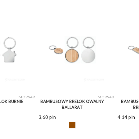
WIĘCEJ
ZOBACZ WIĘCEJ
MO9949
MO9948
OK BURNIE
BAMBUSOWY BRELOK OWALNY
BAMBUS
BALLARAT
BR
3,60
pln
4,14
pln