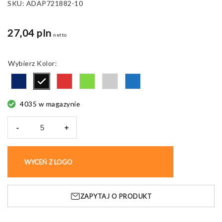
SKU:
ADAP721882-10
27,04 pln
netto
Kolor
4035 w magazynie
-
+
ilość
Parasol
składany
WYCEŃ Z LOGO
KUP BEZ NADRUKU
Cirros,
wiatroodporny
ZAPYTAJ O PRODUKT