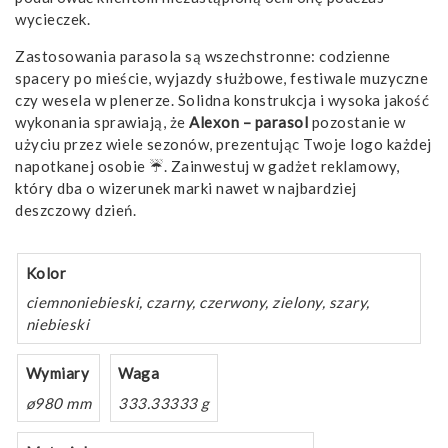
wycieczek.
Zastosowania parasola są wszechstronne: codzienne
spacery po mieście, wyjazdy służbowe, festiwale muzyczne
czy wesela w plenerze. Solidna konstrukcja i wysoka jakość
wykonania sprawiają, że
Alexon – parasol
pozostanie w
użyciu przez wiele sezonów, prezentując Twoje logo każdej
napotkanej osobie ☔. Zainwestuj w gadżet reklamowy,
który dba o wizerunek marki nawet w najbardziej
deszczowy dzień.
Kolor
ciemnoniebieski, czarny, czerwony, zielony, szary,
niebieski
Wymiary
Waga
ø980 mm
333.33333 g