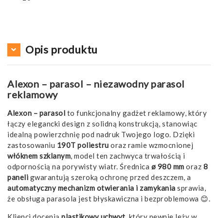
Opis produktu
Alexon – parasol – niezawodny parasol
reklamowy
Alexon – parasol
to funkcjonalny gadżet reklamowy, który
łączy elegancki design z solidną konstrukcją, stanowiąc
idealną powierzchnię pod nadruk Twojego logo. Dzięki
zastosowaniu
190T poliestru
oraz ramie wzmocnionej
włóknem szklanym
, model ten zachwyca trwałością i
odpornością na porywisty wiatr. Średnica
ø 980 mm
oraz
8
paneli
gwarantują szeroką ochronę przed deszczem, a
automatyczny mechanizm otwierania i zamykania
sprawia,
że obsługa parasola jest błyskawiczna i bezproblemowa 😊.
Klienci docenią
plastikowy uchwyt
, który pewnie leży w