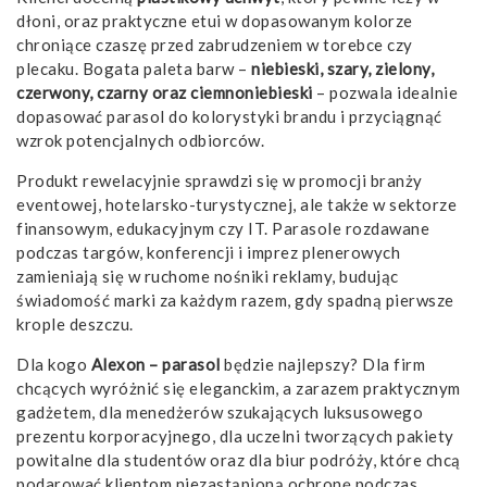
dłoni, oraz praktyczne etui w dopasowanym kolorze
chroniące czaszę przed zabrudzeniem w torebce czy
plecaku. Bogata paleta barw –
niebieski, szary, zielony,
czerwony, czarny oraz ciemnoniebieski
– pozwala idealnie
dopasować parasol do kolorystyki brandu i przyciągnąć
wzrok potencjalnych odbiorców.
Produkt rewelacyjnie sprawdzi się w promocji branży
eventowej, hotelarsko-turystycznej, ale także w sektorze
finansowym, edukacyjnym czy IT. Parasole rozdawane
podczas targów, konferencji i imprez plenerowych
zamieniają się w ruchome nośniki reklamy, budując
świadomość marki za każdym razem, gdy spadną pierwsze
krople deszczu.
Dla kogo
Alexon – parasol
będzie najlepszy? Dla firm
chcących wyróżnić się eleganckim, a zarazem praktycznym
gadżetem, dla menedżerów szukających luksusowego
prezentu korporacyjnego, dla uczelni tworzących pakiety
powitalne dla studentów oraz dla biur podróży, które chcą
podarować klientom niezastąpioną ochronę podczas