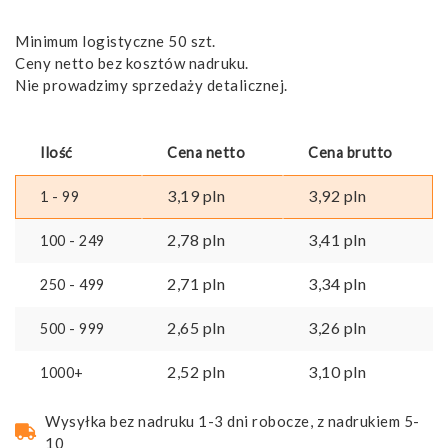
Minimum logistyczne 50 szt.
Ceny netto bez kosztów nadruku.
Nie prowadzimy sprzedaży detalicznej.
Ilość
Cena netto
Cena brutto
3,19
pln
3,92
pln
1 - 99
2,78
pln
3,41
pln
100 - 249
2,71
pln
3,34
pln
250 - 499
2,65
pln
3,26
pln
500 - 999
2,52
pln
3,10
pln
1000+
Wysyłka bez nadruku 1-3 dni robocze, z nadrukiem 5-
10