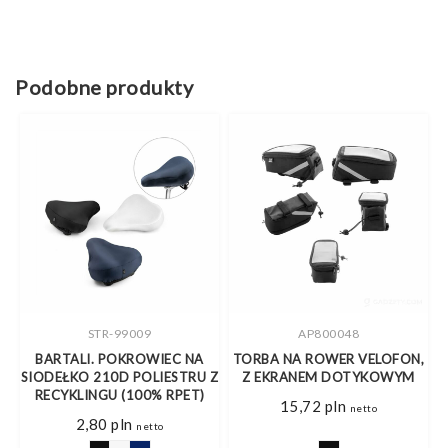
Podobne produkty
STR-99009
AP800048
BARTALI. POKROWIEC NA
TORBA NA ROWER VELOFON,
Z
SIODEŁKO 210D POLIESTRU Z
Z EKRANEM DOTYKOWYM
RECYKLINGU (100% RPET)
15,72
pln
netto
2,80
pln
netto