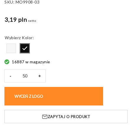
SKU:
MO9908-03
3,19 pln
netto
Kolor
16887 w magazynie
-
+
ilość
Pokrowiec
na
WYCEŃ Z LOGO
KUP BEZ NADRUKU
siodełko
Bypro,
rowerowy
ZAPYTAJ O PRODUKT
z
gumką