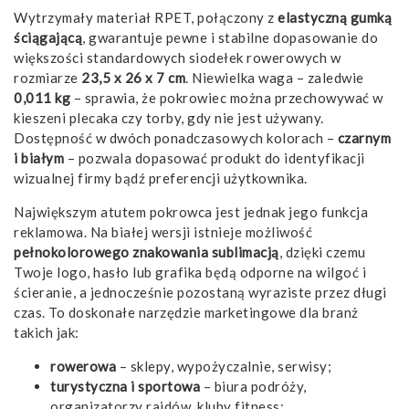
Wytrzymały materiał RPET, połączony z
elastyczną gumką
ściągającą
, gwarantuje pewne i stabilne dopasowanie do
większości standardowych siodełek rowerowych w
rozmiarze
23,5 x 26 x 7 cm
. Niewielka waga – zaledwie
0,011 kg
– sprawia, że pokrowiec można przechowywać w
kieszeni plecaka czy torby, gdy nie jest używany.
Dostępność w dwóch ponadczasowych kolorach –
czarnym
i białym
– pozwala dopasować produkt do identyfikacji
wizualnej firmy bądź preferencji użytkownika.
Największym atutem pokrowca jest jednak jego funkcja
reklamowa. Na białej wersji istnieje możliwość
pełnokolorowego znakowania sublimacją
, dzięki czemu
Twoje logo, hasło lub grafika będą odporne na wilgoć i
ścieranie, a jednocześnie pozostaną wyraziste przez długi
czas. To doskonałe narzędzie marketingowe dla branż
takich jak:
rowerowa
– sklepy, wypożyczalnie, serwisy;
turystyczna i sportowa
– biura podróży,
organizatorzy rajdów, kluby fitness;