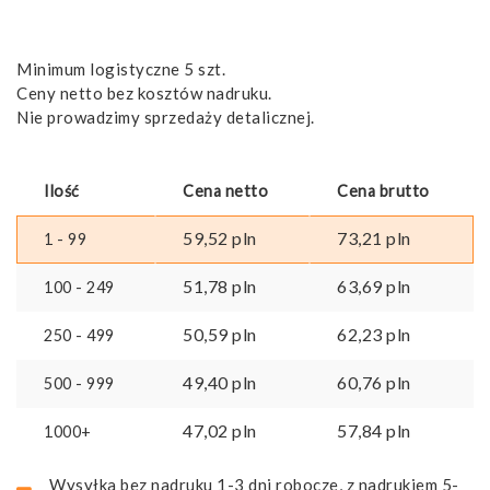
Minimum logistyczne 5 szt.
Ceny netto bez kosztów nadruku.
Nie prowadzimy sprzedaży detalicznej.
Ilość
Cena netto
Cena brutto
59,52
pln
73,21
pln
1 - 99
51,78
pln
63,69
pln
100 - 249
50,59
pln
62,23
pln
250 - 499
49,40
pln
60,76
pln
500 - 999
47,02
pln
57,84
pln
1000+
Wysyłka bez nadruku 1-3 dni robocze, z nadrukiem 5-