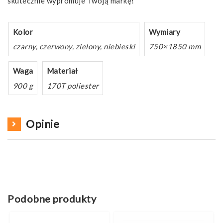
skutecznie wypromuje Twoją markę!
Kolor
Wymiary
czarny, czerwony, zielony, niebieski
750×1850 mm
Waga
Materiał
900 g
170T poliester
Opinie
Podobne produkty