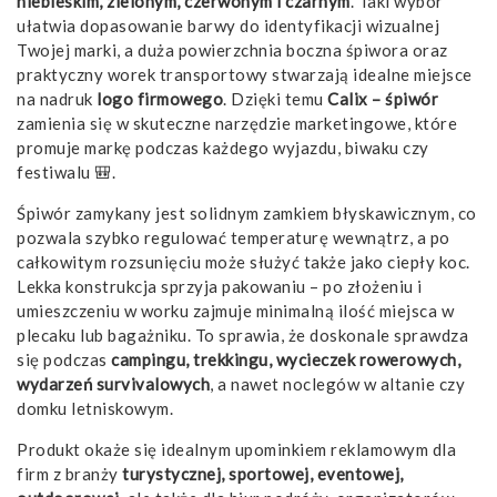
niebieskim, zielonym, czerwonym i czarnym
. Taki wybór
ułatwia dopasowanie barwy do identyfikacji wizualnej
Twojej marki, a duża powierzchnia boczna śpiwora oraz
praktyczny worek transportowy stwarzają idealne miejsce
na nadruk
logo firmowego
. Dzięki temu
Calix – śpiwór
zamienia się w skuteczne narzędzie marketingowe, które
promuje markę podczas każdego wyjazdu, biwaku czy
festiwalu 🎒.
Śpiwór zamykany jest solidnym zamkiem błyskawicznym, co
pozwala szybko regulować temperaturę wewnątrz, a po
całkowitym rozsunięciu może służyć także jako ciepły koc.
Lekka konstrukcja sprzyja pakowaniu – po złożeniu i
umieszczeniu w worku zajmuje minimalną ilość miejsca w
plecaku lub bagażniku. To sprawia, że doskonale sprawdza
się podczas
campingu, trekkingu, wycieczek rowerowych,
wydarzeń survivalowych
, a nawet noclegów w altanie czy
domku letniskowym.
Produkt okaże się idealnym upominkiem reklamowym dla
firm z branży
turystycznej, sportowej, eventowej,