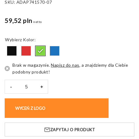
SKU:
ADAP741570-07
59,52 pln
netto
Kolor
Brak w magazynie.
Napisz do nas
, a znajdziemy dla Ciebie
podobny produkt!
-
+
ilość
Śpiwór
Utork,
WYCEŃ Z LOGO
KUP BEZ NADRUKU
zapinany,
poliestrowy
z
ZAPYTAJ O PRODUKT
torbą