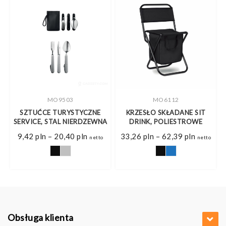
MO9503
MO6112
A
SZTUĆCE TURYSTYCZNE
KRZESŁO SKŁADANE SIT
SERVICE, STAL NIERDZEWNA
DRINK, POLIESTROWE
Zakres
Zakres
9,42
pln
–
20,40
pln
33,26
pln
–
62,39
pln
netto
netto
cen:
cen:
od
od
9,42 pln
33,26 pl
do
do
20,40 pln
62,39 pl
Obsługa klienta