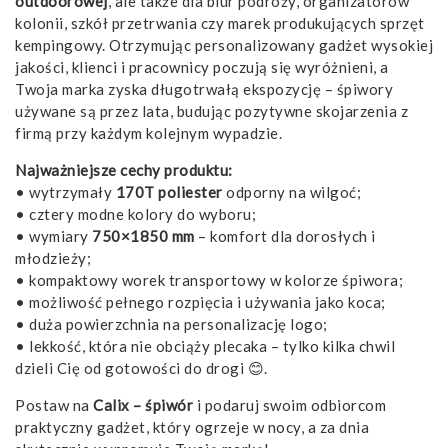
outdoorowej
, ale także dla biur podróży, organizatorów
kolonii, szkół przetrwania czy marek produkujących sprzęt
kempingowy. Otrzymując personalizowany gadżet wysokiej
jakości, klienci i pracownicy poczują się wyróżnieni, a
Twoja marka zyska długotrwałą ekspozycję – śpiwory
używane są przez lata, budując pozytywne skojarzenia z
firmą przy każdym kolejnym wypadzie.
Najważniejsze cechy produktu:
• wytrzymały
170T poliester
odporny na wilgoć;
• cztery modne kolory do wyboru;
• wymiary
750×1850 mm
– komfort dla dorosłych i
młodzieży;
• kompaktowy worek transportowy w kolorze śpiwora;
• możliwość pełnego rozpięcia i używania jako koca;
• duża powierzchnia na personalizację logo;
• lekkość, która nie obciąży plecaka – tylko kilka chwil
dzieli Cię od gotowości do drogi 😊.
Postaw na
Calix – śpiwór
i podaruj swoim odbiorcom
praktyczny gadżet, który ogrzeje w nocy, a za dnia