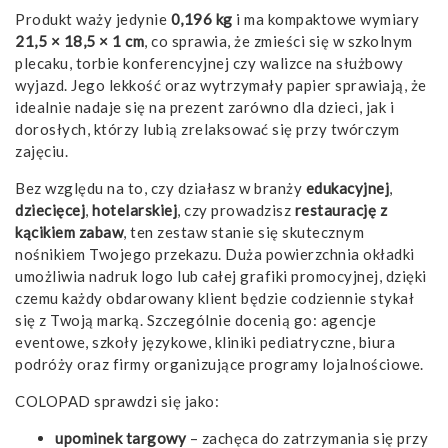
Produkt waży jedynie
0,196 kg
i ma kompaktowe wymiary
21,5 × 18,5 × 1 cm
, co sprawia, że zmieści się w szkolnym
plecaku, torbie konferencyjnej czy walizce na służbowy
wyjazd. Jego lekkość oraz wytrzymały papier sprawiają, że
idealnie nadaje się na prezent zarówno dla dzieci, jak i
dorosłych, którzy lubią zrelaksować się przy twórczym
zajęciu.
Bez względu na to, czy działasz w branży
edukacyjnej
,
dziecięcej
,
hotelarskiej
, czy prowadzisz
restaurację z
kącikiem zabaw
, ten zestaw stanie się skutecznym
nośnikiem Twojego przekazu. Duża powierzchnia okładki
umożliwia nadruk logo lub całej grafiki promocyjnej, dzięki
czemu każdy obdarowany klient będzie codziennie stykał
się z Twoją marką. Szczególnie docenią go: agencje
eventowe, szkoły językowe, kliniki pediatryczne, biura
podróży oraz firmy organizujące programy lojalnościowe.
COLOPAD sprawdzi się jako:
upominek targowy
– zachęca do zatrzymania się przy