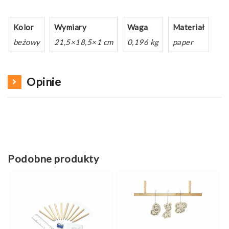
Kolor
Wymiary
Waga
Materiał
beżowy
21,5×18,5×1 cm
0,196 kg
paper
Opinie
Podobne produkty