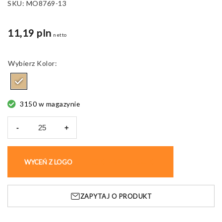
SKU:
MO8769-13
11,19 pln
netto
Kolor
3150 w magazynie
-
+
ilość
Zestaw
do
WYCEŃ Z LOGO
KUP BEZ NADRUKU
kolorowania
COLOPAD,
papierowy
ZAPYTAJ O PRODUKT