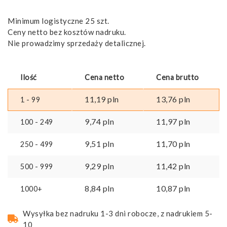
Minimum logistyczne 25 szt.
Ceny netto bez kosztów nadruku.
Nie prowadzimy sprzedaży detalicznej.
Ilość
Cena netto
Cena brutto
11,19
pln
13,76
pln
1 - 99
9,74
pln
11,97
pln
100 - 249
9,51
pln
11,70
pln
250 - 499
9,29
pln
11,42
pln
500 - 999
8,84
pln
10,87
pln
1000+
Wysyłka bez nadruku 1-3 dni robocze, z nadrukiem 5-
10