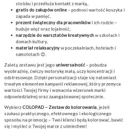
stoisku i przedłuża kontakt z marką,
gratis do zakupów online
– podnosi wartość koszyka i
zapada w pamięć,
prezent świąteczny dla pracowników
i ich rodzin –
buduje więź oraz lojalność,
narzędzie do warsztatów kreatywnych
w szkołach i
domach kultury,
materiał relaksacyjny
w poczekalniach, hotelach i
samolotach 😊.
Zaletą zestawu jest jego
uniwersalność
– pobudza
wyobraźnię, ćwiczy motorykę małą, uczy koncentracji i
odstresowuje. Dzięki personalizacji staje się natomiast
trwałym elementem kampanii reklamowej, który przemyca
wartości Twojej firmy i wzmacnia wizerunek marki
odpowiedzialnej oraz zaangażowanej społecznie.
Wybierz
COLOPAD – Zestaw do kolorowania
, jeżeli
szukasz praktycznego, efektownego i ekologicznego
sposobu na promocję – Twoi klienci będą kolorować, bawić
się i myśleć o Twojej marce z uśmiechem!