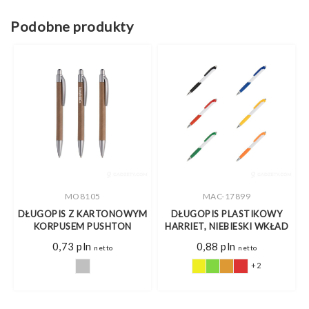
Podobne produkty
MO8105
MAC-17899
DŁUGOPIS Z KARTONOWYM
DŁUGOPIS PLASTIKOWY
KORPUSEM PUSHTON
HARRIET, NIEBIESKI WKŁAD
s
0,73
pln
0,88
pln
netto
netto
+2
pln
pln