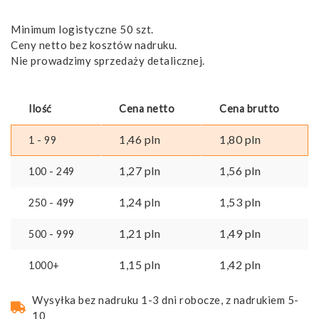
Minimum logistyczne 50 szt.
Ceny netto bez kosztów nadruku.
Nie prowadzimy sprzedaży detalicznej.
Ilość
Cena netto
Cena brutto
1,46
pln
1,80
pln
1 - 99
1,27
pln
1,56
pln
100 - 249
1,24
pln
1,53
pln
250 - 499
1,21
pln
1,49
pln
500 - 999
1,15
pln
1,42
pln
1000+
Wysyłka bez nadruku 1-3 dni robocze, z nadrukiem 5-
10