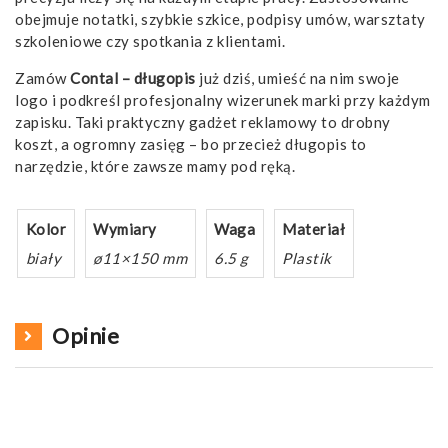
obejmuje notatki, szybkie szkice, podpisy umów, warsztaty
szkoleniowe czy spotkania z klientami.
Zamów
Contal – długopis
już dziś, umieść na nim swoje
logo i podkreśl profesjonalny wizerunek marki przy każdym
zapisku. Taki praktyczny gadżet reklamowy to drobny
koszt, a ogromny zasięg – bo przecież długopis to
narzędzie, które zawsze mamy pod ręką.
Kolor
Wymiary
Waga
Materiał
biały
ø11×150 mm
6.5 g
Plastik
Opinie