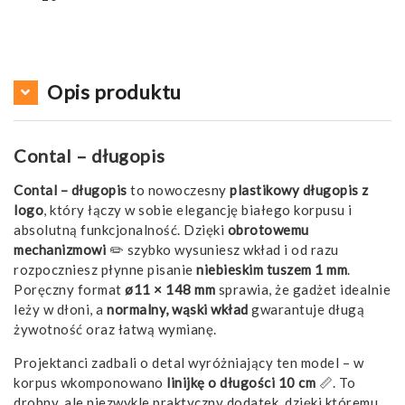
Opis produktu
Contal – długopis
Contal – długopis
to nowoczesny
plastikowy długopis z
logo
, który łączy w sobie elegancję białego korpusu i
absolutną funkcjonalność. Dzięki
obrotowemu
mechanizmowi
✏️ szybko wysuniesz wkład i od razu
rozpoczniesz płynne pisanie
niebieskim tuszem 1 mm
.
Poręczny format
ø11 × 148 mm
sprawia, że gadżet idealnie
leży w dłoni, a
normalny, wąski wkład
gwarantuje długą
żywotność oraz łatwą wymianę.
Projektanci zadbali o detal wyróżniający ten model – w
korpus wkomponowano
linijkę o długości 10 cm
📏. To
drobny, ale niezwykle praktyczny dodatek, dzięki któremu