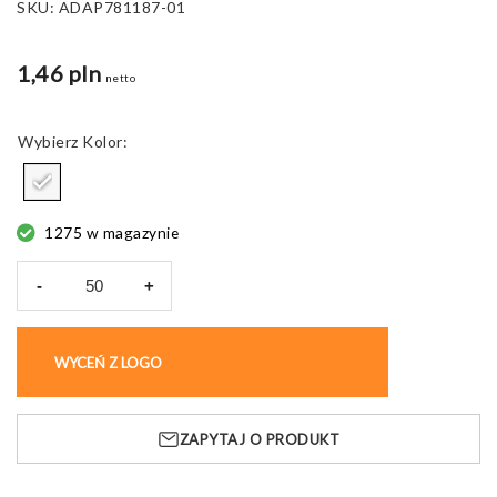
SKU:
ADAP781187-01
1,46 pln
netto
Kolor
1275 w magazynie
-
+
ilość
Długopis
Calipen,
WYCEŃ Z LOGO
KUP BEZ NADRUKU
plastikowy,
z
linijką
ZAPYTAJ O PRODUKT
10
cm