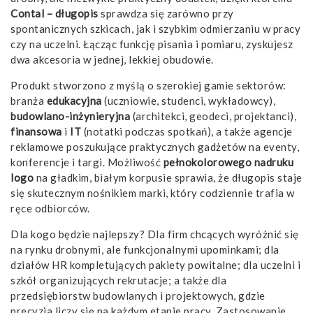
Contal – długopis
sprawdza się zarówno przy
spontanicznych szkicach, jak i szybkim odmierzaniu w pracy
czy na uczelni. Łącząc funkcję pisania i pomiaru, zyskujesz
dwa akcesoria w jednej, lekkiej obudowie.
Produkt stworzono z myślą o szerokiej gamie sektorów:
branża
edukacyjna
(uczniowie, studenci, wykładowcy),
budowlano-inżynieryjna
(architekci, geodeci, projektanci),
finansowa
i
IT
(notatki podczas spotkań), a także agencje
reklamowe poszukujące praktycznych gadżetów na eventy,
konferencje i targi. Możliwość
pełnokolorowego nadruku
logo
na gładkim, białym korpusie sprawia, że długopis staje
się skutecznym nośnikiem marki, który codziennie trafia w
ręce odbiorców.
Dla kogo będzie najlepszy? Dla firm chcących wyróżnić się
na rynku drobnymi, ale funkcjonalnymi upominkami; dla
działów HR kompletujących pakiety powitalne; dla uczelni i
szkół organizujących rekrutacje; a także dla
przedsiębiorstw budowlanych i projektowych, gdzie
precyzja liczy się na każdym etapie pracy. Zastosowanie