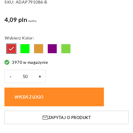
SKU:
ADAP791086-B
4,09 pln
netto
Kolor
3970 w magazynie
-
+
ilość
Torba
składana
WYCEŃ Z LOGO
KUP BEZ NADRUKU
Frutox,
w
kształcie
ZAPYTAJ O PRODUKT
owocu