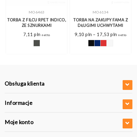
MO6463
MO6134
Z
TORBA Z FILCU RPET INDICO,
TORBA NA ZAKUPY FAMA Z
ZE SZNURKAMI
DŁUGIMI UCHWYTAMI
s
Zakres
7,11
pln
9,10
pln
–
17,53
pln
netto
netto
cen:
od
pln
9,10 pln
do
pln
17,53 pln
Obsługa klienta
Informacje
Moje konto