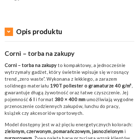
Opis produktu
Corni – torba na zakupy
Corni – torba na zakupy
to kompaktowy, a jednocześnie
wytrzymały gadżet, który świetnie wpisuje się w rosnący
trend „zero waste”. Wykonana z lekkiego, a zarazem
solidnego materiału
190T poliester o gramaturze 40 g/m²
,
gwarantuje długą żywotność oraz łatwe czyszczenie. Jej
pojemność
6 l
i format
380 × 400 mm
umożliwiają wygodne
przenoszenie codziennych zakupów, lunchu do pracy,
książek czy akcesoriów sportowych.
Model dostępny jest w aż pięciu energetycznych kolorach:
zielonym, czerwonym, pomarańczowym, jasnozielonym
i
purpurowym
. Żywa paleta barw przyciąga wzrok klientów,