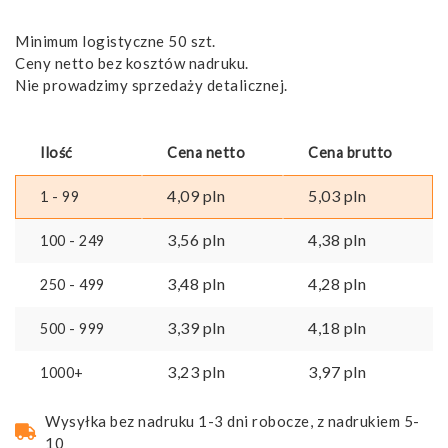
Minimum logistyczne 50 szt.
Ceny netto bez kosztów nadruku.
Nie prowadzimy sprzedaży detalicznej.
Ilość
Cena netto
Cena brutto
4,09
pln
5,03
pln
1 - 99
3,56
pln
4,38
pln
100 - 249
3,48
pln
4,28
pln
250 - 499
3,39
pln
4,18
pln
500 - 999
3,23
pln
3,97
pln
1000+
Wysyłka bez nadruku 1-3 dni robocze, z nadrukiem 5-
10