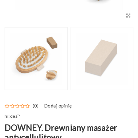
Dodaj opinię
(0)
hi!dea™
DOWNEY. Drewniany masażer
antycellulitowy