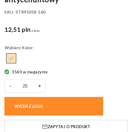
SKU:
STR95058-160
12,51 pln
netto
Kolor
3560 w magazynie
-
+
ilość
DOWNEY.
Drewniany
WYCEŃ Z LOGO
KUP BEZ NADRUKU
masażer
antycellulitowy
ZAPYTAJ O PRODUKT