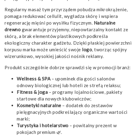
Regularny masaż tym przyrządem pobudza mikrokrążenie,
pomaga redukować cellulit, wygładza skórę i wspiera
regenerację mięśni po wysiłku fizycznym.
Naturalne
drewno
gwarantuje przyjemny, niepowtarzalny kontakt ze
skórą, a brak elementów plastikowych podkreśla
ekologiczny charakter gadżetu. Dzięki płaskiej powierzchni
korpusu marka może umieścić swoje
logo
, tworząc spójny
wizerunkowo, wysokiej jakości nośnik reklamy.
Produkt szczególnie dobrze sprawdzi się w promocji branż:
Wellness & SPA
– upominek dla gości salonów
odnowy biologicznej lub hoteli ze strefą relaksu;
Fitness & joga
– programy lojalnościowe, pakiety
startowe dla nowych klubowiczów;
Kosmetyki naturalne
– dodatek do zestawów
pielęgnacyjnych podkreślający organiczne wartości
marki;
Turystyka i hotelarstwo
– powitalny prezent w
pokojach premium 🌿.