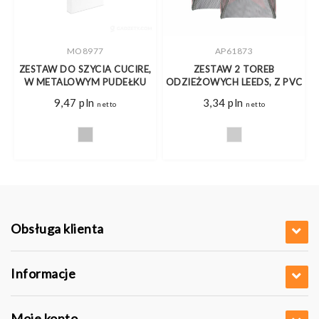
MO8977
AP61873
ZESTAW DO SZYCIA CUCIRE,
ZESTAW 2 TOREB
WE
W METALOWYM PUDEŁKU
ODZIEŻOWYCH LEEDS, Z PVC
9,47
pln
3,34
pln
netto
netto
Obsługa klienta
Informacje
Moje konto