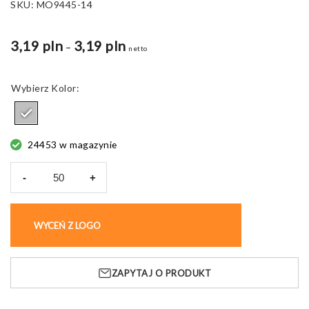
SKU:
MO9445-14
3,19 pln
3,19 pln
Zakres
–
netto
cen:
od
Kolor
2,83 pln
do
3,19 pln
24453 w magazynie
-
+
ilość
Uchwyt
do
WYCEŃ Z LOGO
KUP BEZ NADRUKU
telefonu
Drop
Ring,
ZAPYTAJ O PRODUKT
metalowy