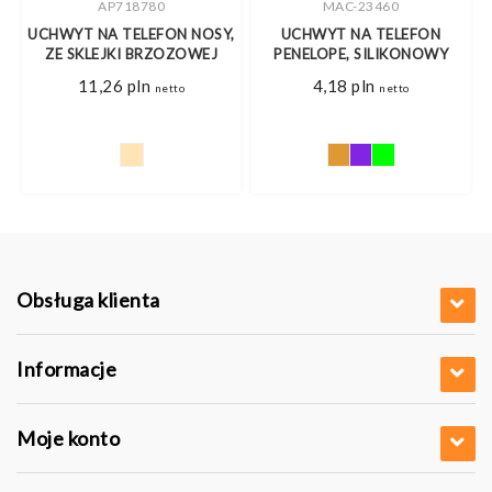
AP718780
MAC-23460
Z
UCHWYT NA TELEFON NOSY,
UCHWYT NA TELEFON
ZE SKLEJKI BRZOZOWEJ
PENELOPE, SILIKONOWY
s
11,26
pln
4,18
pln
netto
netto
pln
pln
Obsługa klienta
Informacje
Moje konto