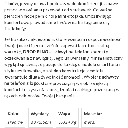
filmów, pewny uchwyt podczas wideokonferencji, a nawet
pomoc w nawijaniu przewodu od słuchawek. Co ważne,
pierścień może pełnić rolę mini-stojaka, umożliwiając
komfortowe prowadzenie live’ów na Instagramie czy
TikToku 🙂
Jeśli szukasz akcesorium, które wzmocni rozpoznawalność
Twojej marki i jednocześnie zapewni klientom realną
wartość,
DROP RING – Uchwyt na telefon
spełni te
oczekiwania z nawiązką. Jego uniwersalny, minimalistyczny
wygląd sprawia, że pasuje do każdego modelu smartfona i
stylu użytkownika, a solidna konstrukcja z metalu
gwarantuje długą żywotność promocji. Wybierz
uchwyty
na telefon z logo
, które przyciągną wzrok, zwiększą
komfort korzystania z urządzenia i na długo pozostaną w
rękach odbiorców Twojej kampanii.
Kolor
Wymiary
Waga
Materiał
srebrny
ø3×3.5cm
0,014 kg
metal