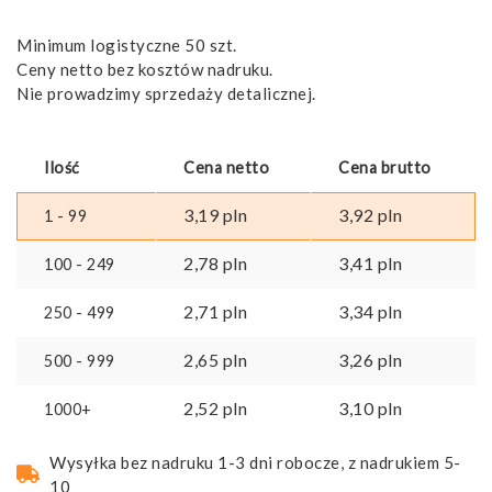
Minimum logistyczne 50 szt.
Ceny netto bez kosztów nadruku.
Nie prowadzimy sprzedaży detalicznej.
Ilość
Cena netto
Cena brutto
3,19
pln
3,92
pln
1 - 99
2,78
pln
3,41
pln
100 - 249
2,71
pln
3,34
pln
250 - 499
2,65
pln
3,26
pln
500 - 999
2,52
pln
3,10
pln
1000+
Wysyłka bez nadruku 1-3 dni robocze, z nadrukiem 5-
10