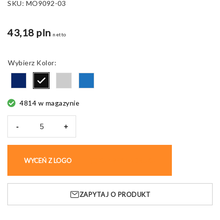
SKU:
MO9092-03
43,18 pln
netto
Kolor
4814 w magazynie
-
+
ilość
Parasol
składany
WYCEŃ Z LOGO
KUP BEZ NADRUKU
DUNDEE
FOLDABLE
automatyczny
ZAPYTAJ O PRODUKT