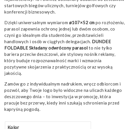
startowych biegów ulicznych, turniejów golfowych czy
konferencji biznesowych.
Dzięki uniwersalnym wymiarom
ø107×52 cm
po rozłożeniu,
parasol zapewnia ochronę jednej lub dwóm osobom, co
czyni go idealnym dla studentów, przedstawicieli
handlowych i osób w ciągłych delegacjach.
DUNDEE
FOLDABLE Składany odwrócony parasol
to nie tylko
bariera przeciw deszczowi, ale stylowy nośnik reklamy,
który buduje rozpoznawalność marki i wzmacnia
pozytywne skojarzenia z praktycznością oraz wysoką
jakością.
Zamów go z indywidualnym nadrukiem, wręcz odbiorcom i
pozwól, aby Twoje logo było widoczne na ulicach każdego
deszczowego dnia – to inwestycja w promocję, która
pracuje bez przerwy, kiedy inni szukają schronienia przed
kapryśną pogodą.
Kolor