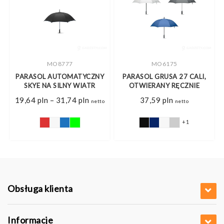
MO8777
MO6175
PARASOL AUTOMATYCZNY
PARASOL GRUSA 27 CALI,
SKYE NA SILNY WIATR
OTWIERANY RĘCZNIE
Zakres
19,64
pln
–
31,74
pln
37,59
pln
netto
netto
cen:
od
19,64 pln
+1
do
31,74 pln
Obsługa klienta
Informacje