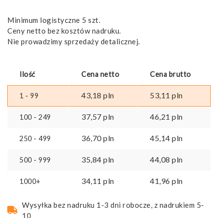
Minimum logistyczne 5 szt.
Ceny netto bez kosztów nadruku.
Nie prowadzimy sprzedaży detalicznej.
Ilość
Cena netto
Cena brutto
43,18
pln
53,11
pln
1 - 99
37,57
pln
46,21
pln
100 - 249
36,70
pln
45,14
pln
250 - 499
35,84
pln
44,08
pln
500 - 999
34,11
pln
41,96
pln
1000+
Wysyłka bez nadruku 1-3 dni robocze, z nadrukiem 5-
10