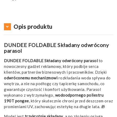
Opis produktu
DUNDEE FOLDABLE Składany odwrócony
parasol
DUNDEE FOLDABLE Składany odwrócony parasol
to
nowoczesny gadżet reklamowy, który podbije serca
klientów, partnerów biznesowych i pracowników. Dzięki
odwróconemu mechanizmowi
rozkładania woda spływa do
wnętrza, a nie na podłogę czy tapicerkę samochodu, co
gwarantuje czystość i komfort użytkowania. Parasol
wykonano z wytrzymałego,
wodoodpornego poliestru
190T pongee
, który skutecznie chroni przed deszczem oraz
promieniami UV, zachowując estetykę na długie lata. 🎁
Model jest
trzykrotnie składany
, a po złożeniu osiąga