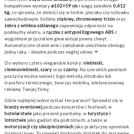
kompaktowe wymiary
ø102×59 cm
i wagę zaledwie
0,412
kg
, co sprawia, że zmieści się w torbie, plecaku czy schowku
samochodowym. Solidny
stalowy, chromowany trzon
oraz
żebra z włókna szklanego
zapewniają odporność na
podmuchy wiatru, a
rączka z antypoślizgowego ABS
z
wygodnym przyciskiem gwarantuje pewny chwyt.
Automatyczne otwieranie i zamykanie umożliwia obsługę
jedną ręką – idealne podczas nagłej ulewy. ☂️
Do wyboru cztery eleganckie kolory:
niebieski,
ciemnoniebieski, szary
oraz
czarny
. Na szerokich panelach
poszycia można nanieść logo metodą sitodruku lub
transferu termicznego, tworząc mobilną, wielosezonową
reklamę Twojej firmy.
Gdzie najlepiej wykorzystać ten parasol? Sprawdzi się w
branży eventowej
podczas koncertów i festiwali, w
hotelarstwie
jako prezent powitalny, w
turystyce i
lotnictwie
jako gadżet dla podróżnych, a także w
motoryzacji czy ubezpieczeniach
jako praktyczny upominek
lojalnościowy. To również doskonały dodatek do zestawów