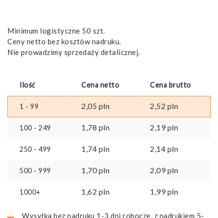
Minimum logistyczne 50 szt.
Ceny netto bez kosztów nadruku.
Nie prowadzimy sprzedaży detalicznej.
Ilość
Cena netto
Cena brutto
2,05
pln
2,52
pln
1 - 99
1,78
pln
2,19
pln
100 - 249
1,74
pln
2,14
pln
250 - 499
1,70
pln
2,09
pln
500 - 999
1,62
pln
1,99
pln
1000+
Wysyłka bez nadruku 1-3 dni robocze, z nadrukiem 5-