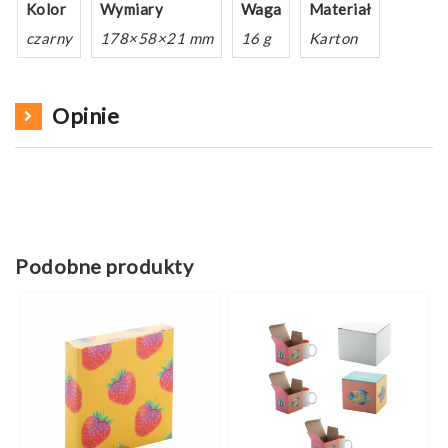
Kolor
Wymiary
Waga
Materiał
czarny
178×58×21 mm
16 g
Karton
Opinie
Podobne produkty