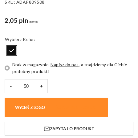
SKU:
ADAP809508
2,05 pln
netto
Kolor
Brak w magazynie.
Napisz do nas
, a znajdziemy dla Ciebie
podobny produkt!
-
+
ilość
Pudełko
biurowe
WYCEŃ Z LOGO
KUP BEZ NADRUKU
na
długopisy
Dyra,
ZAPYTAJ O PRODUKT
czarne