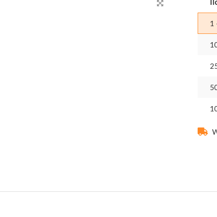
Il
1 
1
2
5
1
W