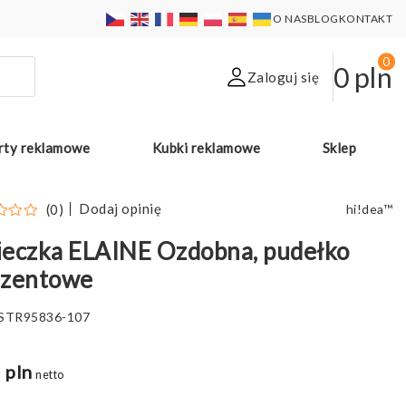
O NAS
BLOG
KONTAKT
0
0
pln
Zaloguj się
rty reklamowe
Kubki reklamowe
Sklep
Dodaj opinię
(0)
hi!dea™
eczka ELAINE Ozdobna, pudełko
ezentowe
STR95836-107
 pln
netto