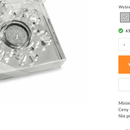
6
-
ilość
Świec
ELAI
Ozdo
pudeł
prez
Minim
Ceny 
Nie p