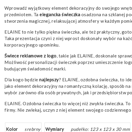
Wprowadź wyjątkowy element dekoracyjny do swojego wnętr
przedmiotem. Ta
elegancka świeczka
osadzona na szklanej pod
stworzenia magicznej, relaksującej atmosfery w każdym pomi
ELAINE to nie tylko piękna świeczka, ale też praktyczny, go
Taka prezentacja czyni z niej wprost doskonały wybór na każd
korporacyjnego upominku.
Świece reklamowe z logo
, takie jak ELAINE, doskonale spraw
Możliwość personalizacji świeczek poprzez umieszczenie logo
budującym świadomość marki.
Dla kogo będzie
najlepszy
? ELAINE, ozdobna świeczka, to ide
jako element dekoracyjny na romantyczną kolację, sposób na r
wybór zarówno dla osób prywatnych, jak i przedsiębiorstw p
ELAINE. Ozdobna świeczka to więcej niż zwykła świeczka. To 
firmy. Nie zwlekaj, uczyn z niej element swojego codziennego 
Kolor
srebrny
Wymiary
pudełko: 123 x 123 x 30 mm