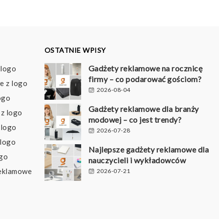
OSTATNIE WPISY
Gadżety reklamowe na rocznicę
 logo
firmy – co podarować gościom?
e z logo
2026-08-04
ogo
Gadżety reklamowe dla branży
z logo
modowej – co jest trendy?
 logo
2026-07-28
 logo
Najlepsze gadżety reklamowe dla
ogo
nauczycieli i wykładowców
reklamowe
2026-07-21