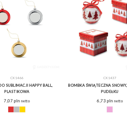
ZOBACZ WIĘCEJ
CX1466
ZOBACZ WIĘCEJ
CX1437
O SUBLIMACJI HAPPY BALL,
BOMBKA ŚWIĄTECZNA SNOWY,
PLASTIKOWA
PUDEŁKU
7,07
pln
6,73
pln
netto
netto