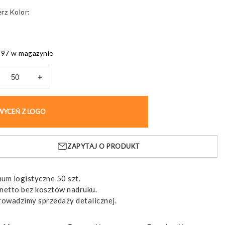
Kolor
197 w magazynie
+
zka
NE
WYCEŃ Z LOGO
KUP BEZ NADRUKU
bna,
ko
entowe
ZAPYTAJ O PRODUKT
um logistyczne 50 szt.
netto bez kosztów nadruku.
rowadzimy sprzedaży detalicznej.