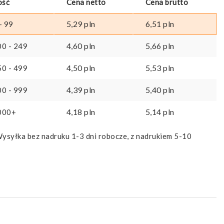
ość
Cena netto
Cena brutto
5,29
pln
6,51
pln
- 99
4,60
pln
5,66
pln
00 - 249
4,50
pln
5,53
pln
50 - 499
4,39
pln
5,40
pln
00 - 999
4,18
pln
5,14
pln
000+
ysyłka bez nadruku 1-3 dni robocze, z nadrukiem 5-10