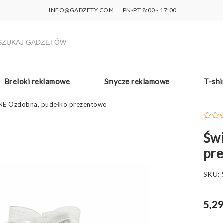
INFO@GADZETY.COM
PN-PT 8:00 - 17:00
ukiwarka
uktów
Breloki reklamowe
Smycze reklamowe
T-shi
INE Ozdobna, pudełko prezentowe
Świ
pr
SKU:
5,29