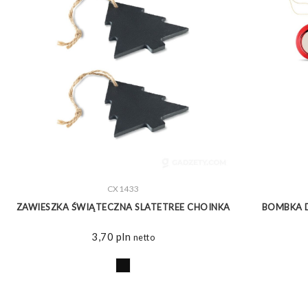
ZOBACZ WIĘCEJ
CX1433
ZAWIESZKA ŚWIĄTECZNA SLATETREE CHOINKA
BOMBKA D
3,70
pln
netto