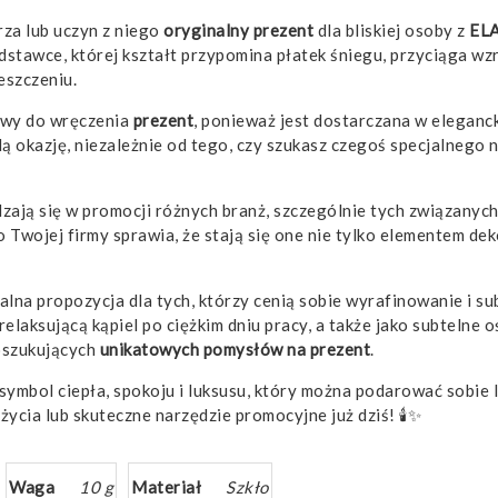
za lub uczyn z niego
oryginalny prezent
dla bliskiej osoby z
EL
stawce, której kształt przypomina płatek śniegu, przyciąga wzro
eszczeniu.
towy do wręczenia
prezent
, ponieważ jest dostarczana w elegan
ą okazję, niezależnie od tego, czy szukasz czegoś specjalnego n
dzają się w promocji różnych branż, szczególnie tych związanych
 Twojej firmy sprawia, że stają się one nie tylko elementem d
alna propozycja dla tych, którzy cenią sobie wyrafinowanie i s
elaksującą kąpiel po ciężkim dniu pracy, a także jako subtelne 
oszukujących
unikatowych pomysłów na prezent
.
symbol ciepła, spokoju i luksusu, który można podarować sobie 
życia lub skuteczne narzędzie promocyjne już dziś! 🕯️✨
Waga
10 g
Materiał
Szkło