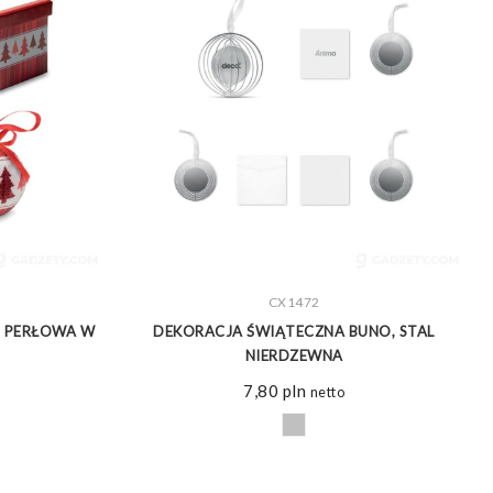
ZOBACZ WIĘCEJ
CX1472
 PERŁOWA W
DEKORACJA ŚWIĄTECZNA BUNO, STAL
NIERDZEWNA
7,80
pln
netto