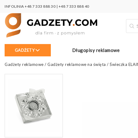
INFOLINIA
+48 7 333 888 30
|
+48 7 333 888 40
Wysz
prod
Długopisy reklamowe
GADŻETY
Gadżety reklamowe
/
Gadżety reklamowe na święta
/
Świeczka ELA