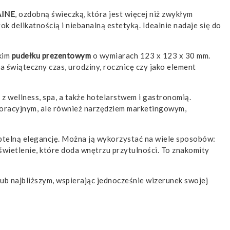
AINE
, ozdobną świeczką, która jest więcej niż zwykłym
k delikatnością i niebanalną estetyką. Idealnie nadaje się do
ckim
pudełku prezentowym
o wymiarach 123 x 123 x 30 mm.
a świąteczny czas, urodziny, rocznicę czy jako element
 z wellness, spa, a także hotelarstwem i gastronomią.
ekoracyjnym, ale również narzędziem marketingowym,
ubtelną elegancję. Można ją wykorzystać na wiele sposobów:
oświetlenie, które doda wnętrzu przytulności. To znakomity
lub najbliższym, wspierając jednocześnie wizerunek swojej