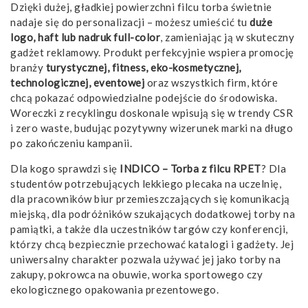
Dzięki dużej, gładkiej powierzchni filcu torba świetnie
nadaje się do personalizacji – możesz umieścić tu
duże
logo, haft lub nadruk full-color
, zamieniając ją w skuteczny
gadżet reklamowy. Produkt perfekcyjnie wspiera promocję
branży
turystycznej, fitness, eko-kosmetycznej,
technologicznej, eventowej
oraz wszystkich firm, które
chcą pokazać odpowiedzialne podejście do środowiska.
Woreczki z recyklingu doskonale wpisują się w trendy CSR
i zero waste, budując pozytywny wizerunek marki na długo
po zakończeniu kampanii.
Dla kogo sprawdzi się
INDICO – Torba z filcu RPET
? Dla
studentów potrzebujących lekkiego plecaka na uczelnię,
dla pracowników biur przemieszczających się komunikacją
miejską, dla podróżników szukających dodatkowej torby na
pamiątki, a także dla uczestników targów czy konferencji,
którzy chcą bezpiecznie przechować katalogi i gadżety. Jej
uniwersalny charakter pozwala używać jej jako torby na
zakupy, pokrowca na obuwie, worka sportowego czy
ekologicznego opakowania prezentowego.