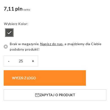
7,11 pln
netto
Kolor
Brak w magazynie.
Napisz do nas
, a znajdziemy dla Ciebie
podobny produkt!
-
+
ilość
Torba
z
WYCEŃ Z LOGO
KUP BEZ NADRUKU
filcu
RPET
INDICO
ZAPYTAJ O PRODUKT