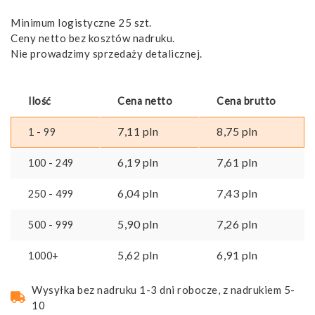
Minimum logistyczne 25 szt.
Ceny netto bez kosztów nadruku.
Nie prowadzimy sprzedaży detalicznej.
Ilość
Cena netto
Cena brutto
7,11
pln
8,75
pln
1 - 99
6,19
pln
7,61
pln
100 - 249
6,04
pln
7,43
pln
250 - 499
5,90
pln
7,26
pln
500 - 999
5,62
pln
6,91
pln
1000+
Wysyłka bez nadruku 1-3 dni robocze, z nadrukiem 5-
10