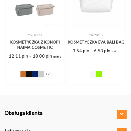
MO6165
MO9827
KOSMETYCZKA Z KONOPI
KOSMETYCZKA EVA BALI BAG
NAIMA COSMETIC
Zakres
3,54
pln
–
6,53
pln
netto
cen:
Zakres
12,11
pln
–
18,80
pln
netto
od
cen:
3,54 pln
od
do
12,11 pln
6,53 pln
do
+2
18,80 pln
Obsługa klienta