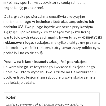
miłośnicy sportu i wszyscy, którzy cenią schludną
organizację przestrzeni.
Duża, gładka powierzchnia umożliwia precyzyjne
naniesienie
logo w technice sitodruku, tampodruku lub
nadruku UV
. Twoje logo będzie widoczne przy każdym
sięgnięciu po kosmetyk, co znacząco zwiększy liczbę
wartościowych ekspozycji marki. Inwestując w
kosmetyczki
reklamowe z logo
, zyskujesz nie tylko praktyczny prezent,
ale i mobilny nośnik reklamy, który towarzyszy odbiorcy w
podróży i na co dzień 😊.
Postaw na
Iriam – kosmetyczka
, jeżeli poszukujesz
uniwersalnego, estetycznego i wysoce funkcjonalnego
upominku, który wyróżni Twoją firmę na tle konkurencji,
podkreśli profesjonalizm i zbuduje trwałe skojarzenie z
dbałością o detale.
Kolor
biały, czerwony, fuksji, pomarańczowy, zielony,