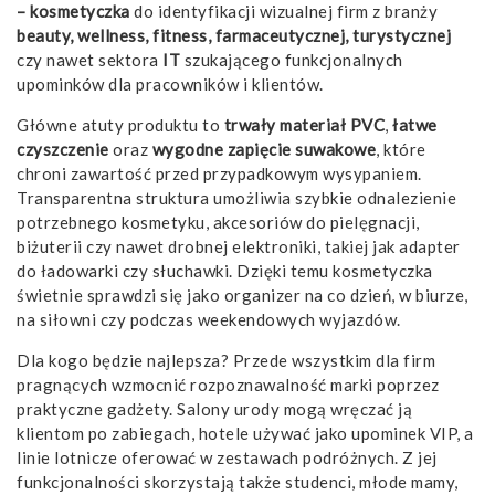
– kosmetyczka
do identyfikacji wizualnej firm z branży
beauty, wellness, fitness, farmaceutycznej, turystycznej
czy nawet sektora
IT
szukającego funkcjonalnych
upominków dla pracowników i klientów.
Główne atuty produktu to
trwały materiał PVC
,
łatwe
czyszczenie
oraz
wygodne zapięcie suwakowe
, które
chroni zawartość przed przypadkowym wysypaniem.
Transparentna struktura umożliwia szybkie odnalezienie
potrzebnego kosmetyku, akcesoriów do pielęgnacji,
biżuterii czy nawet drobnej elektroniki, takiej jak adapter
do ładowarki czy słuchawki. Dzięki temu kosmetyczka
świetnie sprawdzi się jako organizer na co dzień, w biurze,
na siłowni czy podczas weekendowych wyjazdów.
Dla kogo będzie najlepsza? Przede wszystkim dla firm
pragnących wzmocnić rozpoznawalność marki poprzez
praktyczne gadżety. Salony urody mogą wręczać ją
klientom po zabiegach, hotele używać jako upominek VIP, a
linie lotnicze oferować w zestawach podróżnych. Z jej
funkcjonalności skorzystają także studenci, młode mamy,