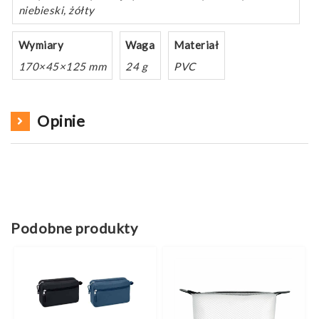
niebieski, żółty
Wymiary
Waga
Materiał
170×45×125 mm
24 g
PVC
Opinie
Podobne produkty