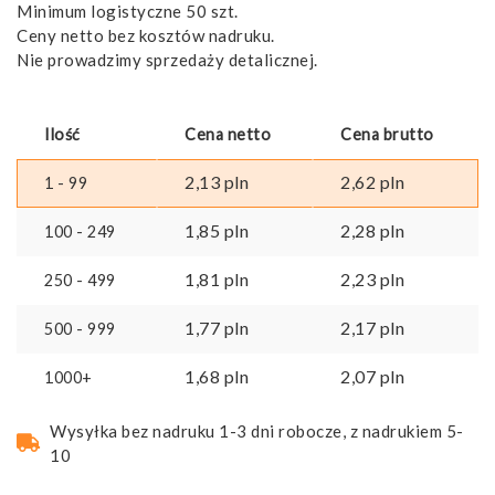
Minimum logistyczne 50 szt.
Ceny netto bez kosztów nadruku.
Nie prowadzimy sprzedaży detalicznej.
Ilość
Cena netto
Cena brutto
2,13
pln
2,62
pln
1 - 99
1,85
pln
2,28
pln
100 - 249
1,81
pln
2,23
pln
250 - 499
1,77
pln
2,17
pln
500 - 999
1,68
pln
2,07
pln
1000+
Wysyłka bez nadruku 1-3 dni robocze, z nadrukiem 5-
10