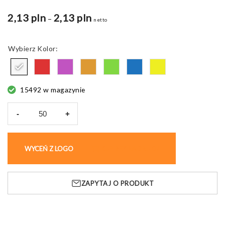
2,13 pln
2,13 pln
Zakres
–
netto
cen:
od
Kolor
2,11 pln
do
2,13 pln
15492 w magazynie
-
+
ilość
Paqua
kosmetyczka
WYCEŃ Z LOGO
KUP BEZ NADRUKU
ZAPYTAJ O PRODUKT