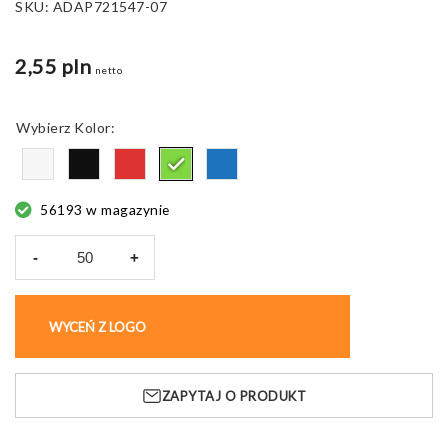
SKU:
ADAP721547-07
2,55 pln
netto
Kolor
56193 w magazynie
-
+
ilość
Worek
ze
WYCEŃ Z LOGO
KUP BEZ NADRUKU
sznurkami
Redraw,
z
ZAPYTAJ O PRODUKT
metką
RPET