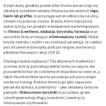
Dzięki dużej, gładkiej powierzchni frontu worek staje się
idealnym nośnikiem reklamy. Można na nim umieścić
logo,
hasło lub grafikę
, co przyciąga wzrok odbiorców na ulicy,
siłowni czy podczas eventu. Branże, które najczęściej
wykorzystują ten produkt w kampaniach marketingowych,
to
fitness & wellness, edukacja, turystyka, farmacja
oraz
wszystkie firmy promujące
zrównoważony rozwój
. Niskie
koszty nadruku i szybki czas realizacji sprawiają, że Lambur
jest strzałem w dziesiątkę podczas targów, konferencji,
pikników firmowych i akcji CSR 😊.
Dla kogo będzie najlepszy? Dla aktywnych studentów i
uczniów, którzy potrzebują lekkiej torby na zajęcia, dla
pracowników biur do codziennych dojazdów na rowerze, a
także dla miłośników sportu poszukujących poręcznego
worka na trening. Rodzice docenią go jako zapasowy
plecak dla dziecka, a podróżnicy – jako składaną torbę na
pamiątki.
Wzmocnione narożniki
oraz solidne, grube
sznurki gwarantują długą żywotność, nawet przy
intensywnym użytkowaniu.