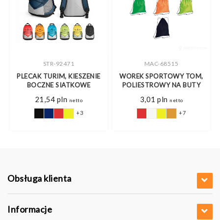
STR-92471
MAC-68515
PLECAK TURIM, KIESZENIE
WOREK SPORTOWY TOM,
BOCZNE SIATKOWE
POLIESTROWY NA BUTY
es
21,54
pln
3,01
pln
netto
netto
+3
+7
pln
5 pln
Obsługa klienta
Informacje