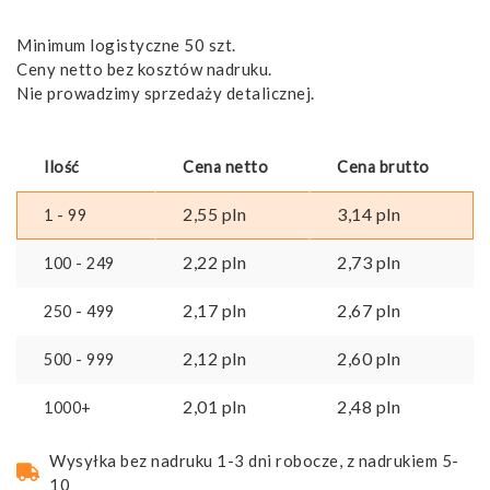
Minimum logistyczne 50 szt.
Ceny netto bez kosztów nadruku.
Nie prowadzimy sprzedaży detalicznej.
Ilość
Cena netto
Cena brutto
2,55
pln
3,14
pln
1 - 99
2,22
pln
2,73
pln
100 - 249
2,17
pln
2,67
pln
250 - 499
2,12
pln
2,60
pln
500 - 999
2,01
pln
2,48
pln
1000+
Wysyłka bez nadruku 1-3 dni robocze, z nadrukiem 5-
10