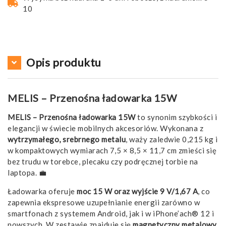
10
Opis produktu
MELIS – Przenośna ładowarka 15W
MELIS – Przenośna ładowarka 15W
to synonim szybkości i
elegancji w świecie mobilnych akcesoriów. Wykonana z
wytrzymałego, srebrnego metalu
, waży zaledwie 0,215 kg i
w kompaktowych wymiarach 7,5 × 8,5 × 11,7 cm zmieści się
bez trudu w torebce, plecaku czy podręcznej torbie na
laptopa. 💼
Ładowarka oferuje
moc 15 W oraz wyjście 9 V/1,67 A
, co
zapewnia ekspresowe uzupełnianie energii zarówno w
smartfonach z systemem Android, jak i w iPhone’ach® 12 i
nowszych. W zestawie znajduje się
magnetyczny metalowy