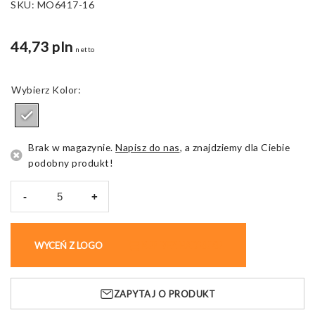
SKU:
MO6417-16
44,73 pln
netto
Kolor
Brak w magazynie.
Napisz do nas
, a znajdziemy dla Ciebie
podobny produkt!
-
+
ilość
Ładowarka
bezprzewodowa
WYCEŃ Z LOGO
KUP BEZ NADRUKU
Melis
magnetyczna
ZAPYTAJ O PRODUKT