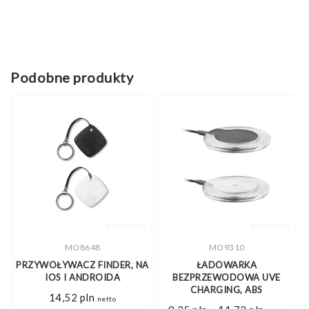
Podobne produkty
MO8648
MO9310
PRZYWOŁYWACZ FINDER, NA
ŁADOWARKA
IOS I ANDROIDA
BEZPRZEWODOWA UVE
CHARGING, ABS
s
14,52
pln
netto
Zakres