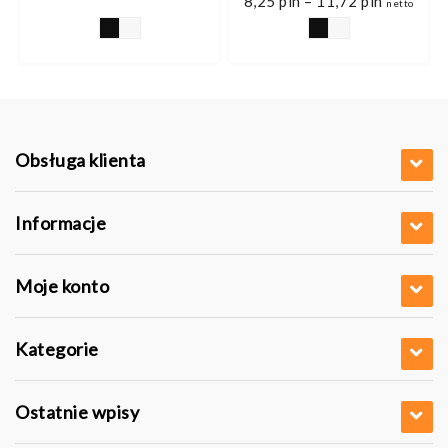
8,25
pln
–
11,72
pln
netto
cen:
pln
od
8,25 pln
pln
do
11,72 pln
Obsługa klienta
Informacje
Moje konto
Kategorie
Ostatnie wpisy