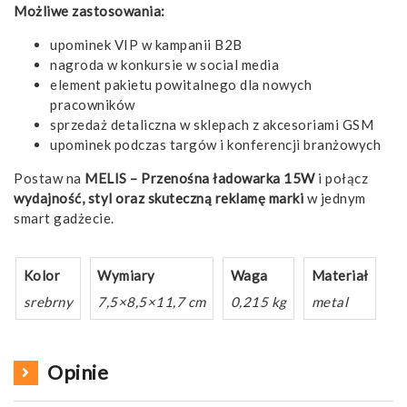
Możliwe zastosowania:
upominek VIP w kampanii B2B
nagroda w konkursie w social media
element pakietu powitalnego dla nowych
pracowników
sprzedaż detaliczna w sklepach z akcesoriami GSM
upominek podczas targów i konferencji branżowych
Postaw na
MELIS – Przenośna ładowarka 15W
i połącz
wydajność, styl oraz skuteczną reklamę marki
w jednym
smart gadżecie.
Kolor
Wymiary
Waga
Materiał
srebrny
7,5×8,5×11,7 cm
0,215 kg
metal
Opinie