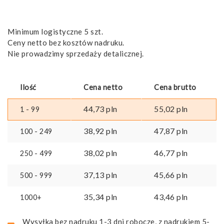
Minimum logistyczne 5 szt.
Ceny netto bez kosztów nadruku.
Nie prowadzimy sprzedaży detalicznej.
Ilość
Cena netto
Cena brutto
44,73
pln
55,02
pln
1 - 99
38,92
pln
47,87
pln
100 - 249
38,02
pln
46,77
pln
250 - 499
37,13
pln
45,66
pln
500 - 999
35,34
pln
43,46
pln
1000+
Wysyłka bez nadruku 1-3 dni robocze, z nadrukiem 5-