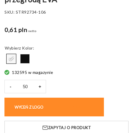
SKU:
STR92734-106
0,61 pln
netto
Kolor
132595 w magazynie
-
+
ilość
MOORE.
Wielofunkcyjna
WYCEŃ Z LOGO
KUP BEZ NADRUKU
torba
z
przegrodą
ZAPYTAJ O PRODUKT
EVA