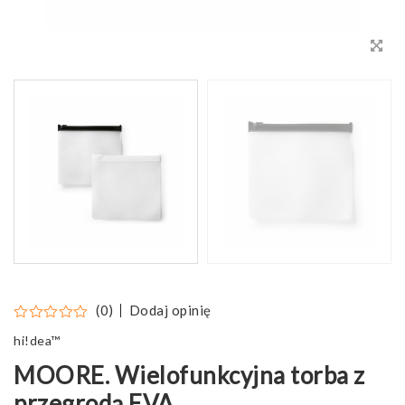
Dodaj opinię
(0)
hi!dea™
MOORE. Wielofunkcyjna torba z
przegrodą EVA