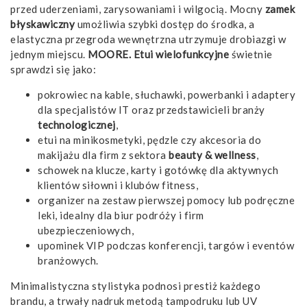
przed uderzeniami, zarysowaniami i wilgocią. Mocny
zamek
błyskawiczny
umożliwia szybki dostęp do środka, a
elastyczna przegroda wewnętrzna utrzymuje drobiazgi w
jednym miejscu.
MOORE. Etui wielofunkcyjne
świetnie
sprawdzi się jako:
pokrowiec na kable, słuchawki, powerbanki i adaptery
dla specjalistów IT oraz przedstawicieli branży
technologicznej
,
etui na minikosmetyki, pędzle czy akcesoria do
makijażu dla firm z sektora
beauty & wellness
,
schowek na klucze, karty i gotówkę dla aktywnych
klientów siłowni i klubów fitness,
organizer na zestaw pierwszej pomocy lub podręczne
leki, idealny dla biur podróży i firm
ubezpieczeniowych,
upominek VIP podczas konferencji, targów i eventów
branżowych.
Minimalistyczna stylistyka podnosi prestiż każdego
brandu, a trwały nadruk metodą tampodruku lub UV