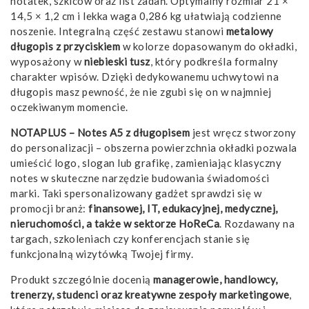
notatek, szkiców oraz list zadań. Optymalny rozmiar 21 ×
14,5 × 1,2 cm i lekka waga 0,286 kg ułatwiają codzienne
noszenie. Integralną część zestawu stanowi
metalowy
długopis z przyciskiem
w kolorze dopasowanym do okładki,
wyposażony w
niebieski tusz
, który podkreśla formalny
charakter wpisów. Dzięki dedykowanemu uchwytowi na
długopis masz pewność, że nie zgubi się on w najmniej
oczekiwanym momencie.
NOTAPLUS – Notes A5 z długopisem
jest wręcz stworzony
do personalizacji – obszerna powierzchnia okładki pozwala
umieścić logo, slogan lub grafikę, zamieniając klasyczny
notes w skuteczne narzędzie budowania świadomości
marki. Taki spersonalizowany gadżet sprawdzi się w
promocji branż:
finansowej, IT, edukacyjnej, medycznej,
nieruchomości, a także w sektorze HoReCa
. Rozdawany na
targach, szkoleniach czy konferencjach stanie się
funkcjonalną wizytówką Twojej firmy.
Produkt szczególnie docenią
managerowie, handlowcy,
trenerzy, studenci oraz kreatywne zespoły marketingowe
,