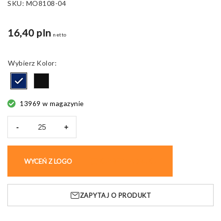
SKU:
MO8108-04
16,40 pln
netto
Kolor
13969 w magazynie
-
+
ilość
Notes
A5
WYCEŃ Z LOGO
KUP BEZ NADRUKU
NOTAPLUS
144
strony
ZAPYTAJ O PRODUKT
w
linie
PU