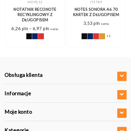
MO9213
IT3789
NOTATNIK RECONOTE
NOTES SONORA A6 70
I
RECYKLINGOWY Z
KARTEK Z DŁUGOPISEM
DŁUGOPISEM
3,53
pln
netto
Zakres
6,26
pln
–
6,97
pln
netto
cen:
od
+1
6,26 pln
do
6,97 pln
Obsługa klienta
Informacje
Moje konto
Kategorie