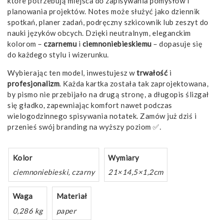
które potrzebują miejsca do zapisywania pomysłów i
planowania projektów. Notes może służyć jako dziennik
spotkań, planer zadań, podręczny szkicownik lub zeszyt do
nauki języków obcych. Dzięki neutralnym, eleganckim
kolorom –
czarnemu
i
ciemnoniebieskiemu
– dopasuje się
do każdego stylu i wizerunku.
Wybierając ten model, inwestujesz w
trwałość
i
profesjonalizm
. Każda kartka została tak zaprojektowana,
by pismo nie przebijało na drugą stronę, a długopis ślizgał
się gładko, zapewniając komfort nawet podczas
wielogodzinnego spisywania notatek. Zamów już dziś i
przenieś swój branding na wyższy poziom ✅.
Kolor
Wymiary
ciemnoniebieski, czarny
21×14,5×1,2cm
Waga
Materiał
0,286 kg
paper