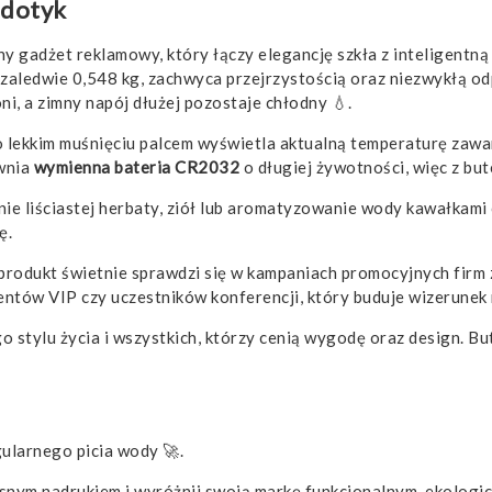
 dotyk
 gadżet reklamowy, który łączy elegancję szkła z inteligentn
 zaledwie 0,548 kg, zachwyca przejrzystością oraz niezwykłą od
ni, a zimny napój dłużej pozostaje chłodny 💧.
po lekkim muśnięciu palcem wyświetla aktualną temperaturę zawar
ewnia
wymienna bateria CR2032
o długiej żywotności, więc z but
ie liściastej herbaty, ziół lub aromatyzowanie wody kawałkam
ę.
 produkt świetnie sprawdzi się w kampaniach promocyjnych firm
entów VIP czy uczestników konferencji, który buduje wizerunek 
 stylu życia i wszystkich, którzy cenią wygodę oraz design. Bu
ularnego picia wody 🚀.
snym nadrukiem i wyróżnij swoją markę funkcjonalnym, ekolog