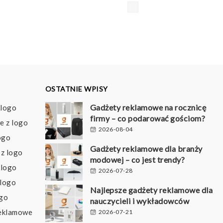
d
93 pln
o
43 pln
OSTATNIE WPISY
Gadżety reklamowe na rocznicę
 logo
firmy – co podarować gościom?
e z logo
2026-08-04
ogo
Gadżety reklamowe dla branży
z logo
modowej – co jest trendy?
 logo
2026-07-28
 logo
Najlepsze gadżety reklamowe dla
ogo
nauczycieli i wykładowców
reklamowe
2026-07-21