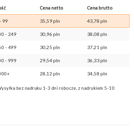
ość
Cena netto
Cena brutto
35,59
pln
43,78
pln
- 99
30,96
pln
38,08
pln
00 - 249
30,25
pln
37,21
pln
50 - 499
29,54
pln
36,33
pln
00 - 999
28,12
pln
34,58
pln
000+
ysyłka bez nadruku 1-3 dni robocze, z nadrukiem 5-10