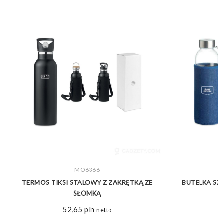
ZOBACZ WIĘCEJ
MO6366
TERMOS TIKSI STALOWY Z ZAKRĘTKĄ ZE
BUTELKA S
SŁOMKĄ
52,65
pln
netto