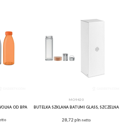
ZOBACZ WIĘCEJ
MO9420
 WOLNA OD BPA
BUTELKA SZKLANA BATUMI GLASS, SZCZELNA
S
akres
28,72
pln
etto
netto
n: