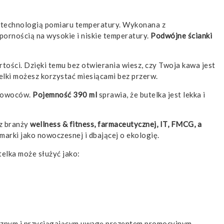
ą technologią pomiaru temperatury. Wykonana z
pornością na wysokie i niskie temperatury.
Podwójne ścianki
tości. Dzięki temu bez otwierania wiesz, czy Twoja kawa jest
elki możesz korzystać miesiącami bez przerw.
i owoców.
Pojemność 390 ml
sprawia, że butelka jest lekka i
 z branży
wellness & fitness, farmaceutycznej, IT, FMCG, a
marki jako nowoczesnej i dbającej o ekologię.
telka może służyć jako:
icznym i przyciągającym uwagę prezentem promocyjnym.