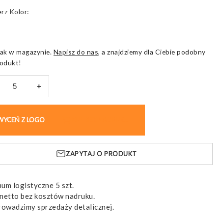
Kolor
ak w magazynie.
Napisz do nas
, a znajdziemy dla Ciebie podobny
odukt!
+
ka
WYCEŃ Z LOGO
KUP BEZ NADRUKU
ometrem
,
ZAPYTAJ O PRODUKT
na
um logistyczne 5 szt.
netto bez kosztów nadruku.
rowadzimy sprzedaży detalicznej.