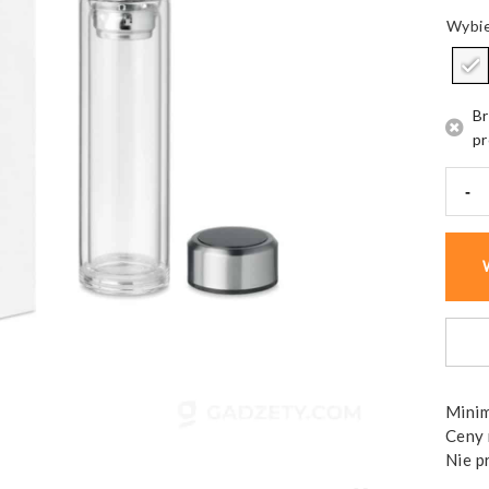
Br
pr
-
ilość
Butel
z
term
Pole
Glass
szkla
Minim
Ceny 
Nie p