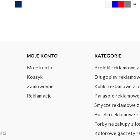
o
+4
2,
d
6,
MOJE KONTO
KATEGORIE
Moje konto
Breloki reklamowe z
Koszyk
Długopisy reklamow
Zamówienie
Kubki reklamowe z l
Reklamacje
Parasole reklamowe 
Smycze reklamowe z
Butelki reklamowe z
Torby na zakupy z l
ści
Kolorowe gadżety 