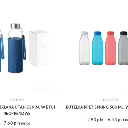
ZOBACZ WIĘCEJ
MO6192
ZOBACZ WIĘCEJ
MO6555
ZKLANA UTAH DENIM, W ETUI
BUTELKA RPET SPRING 500 ML,
NEOPRENOWE
Z
2,93
pln
–
6,43
pln
n
7,60
pln
netto
ce