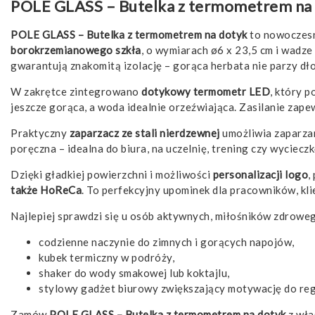
POLE GLASS – Butelka z termometrem na
POLE GLASS – Butelka z termometrem na dotyk
to nowoczesny
borokrzemianowego szkła
, o wymiarach ø6 x 23,5 cm i wadze
gwarantują znakomitą izolację – gorąca herbata nie parzy dło
W zakrętce zintegrowano
dotykowy termometr LED
, który 
jeszcze gorąca, a woda idealnie orzeźwiająca. Zasilanie zap
Praktyczny
zaparzacz ze stali nierdzewnej
umożliwia zaparzan
poręczna – idealna do biura, na uczelnię, trening czy wycieczk
Dzięki gładkiej powierzchni i możliwości
personalizacji logo
,
także HoReCa
. To perfekcyjny upominek dla pracowników, kli
Najlepiej sprawdzi się u osób aktywnych, miłośników zdrowego
codzienne naczynie do zimnych i gorących napojów,
kubek termiczny w podróży,
shaker do wody smakowej lub koktajlu,
stylowy gadżet biurowy zwiększający motywację do reg
Zamów
POLE GLASS – Butelka z termometrem na dotyk
z wła