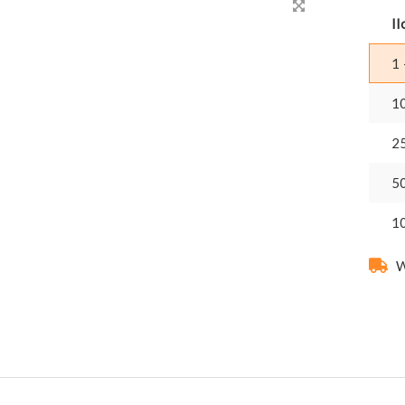
Il
1 
1
2
5
1
W