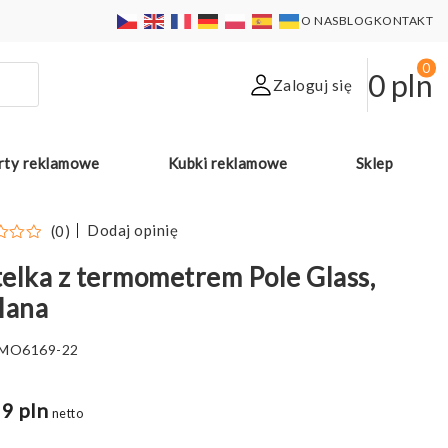
O NAS
BLOG
KONTAKT
0
0
pln
Zaloguj się
rty reklamowe
Kubki reklamowe
Sklep
Dodaj opinię
(0)
elka z termometrem Pole Glass,
lana
MO6169-22
9 pln
netto