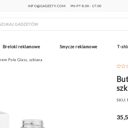
INFO@GADZETY.COM
PN-PT 8:00 - 17:00
ukiwarka
uktów
Breloki reklamowe
Smycze reklamowe
T-shi
rem Pole Glass, szklana
But
szk
SKU:
35,5