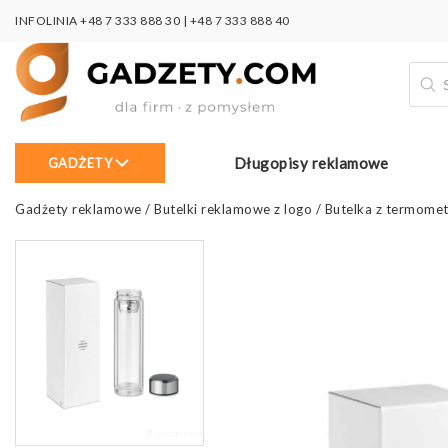
INFOLINIA
+48 7 333 888 30
|
+48 7 333 888 40
Wysz
prod
Długopisy reklamowe
GADŻETY
Gadżety reklamowe
/
Butelki reklamowe z logo
/
Butelka z termomet