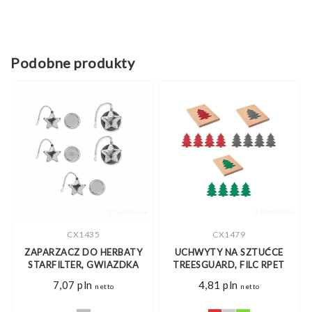
Podobne produkty
CX1435
CX1479
ZAPARZACZ DO HERBATY
UCHWYTY NA SZTUĆCE
STARFILTER, GWIAZDKA
TREESGUARD, FILC RPET
7,07
pln
4,81
pln
netto
netto