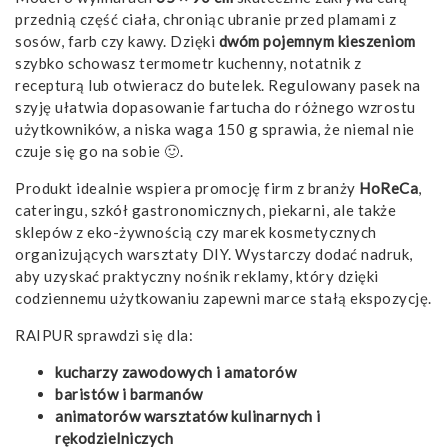
przednią część ciała, chroniąc ubranie przed plamami z
sosów, farb czy kawy. Dzięki
dwóm pojemnym kieszeniom
szybko schowasz termometr kuchenny, notatnik z
recepturą lub otwieracz do butelek. Regulowany pasek na
szyję ułatwia dopasowanie fartucha do różnego wzrostu
użytkowników, a niska waga 150 g sprawia, że niemal nie
czuje się go na sobie 🙂.
Produkt idealnie wspiera promocję firm z branży
HoReCa
,
cateringu, szkół gastronomicznych, piekarni, ale także
sklepów z eko-żywnością czy marek kosmetycznych
organizujących warsztaty DIY. Wystarczy dodać nadruk,
aby uzyskać praktyczny nośnik reklamy, który dzięki
codziennemu użytkowaniu zapewni marce stałą ekspozycję.
RAIPUR sprawdzi się dla:
kucharzy zawodowych i amatorów
baristów i barmanów
animatorów warsztatów kulinarnych i
rękodzielniczych