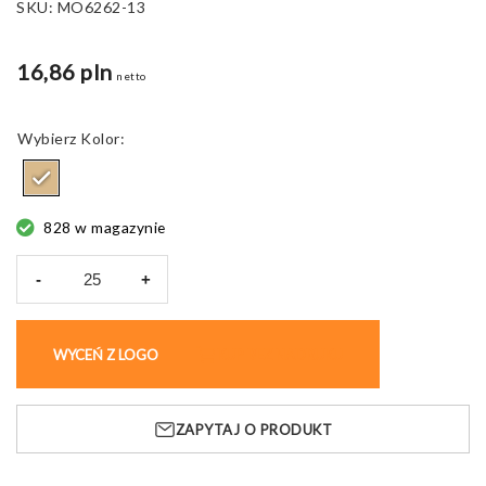
SKU:
MO6262-13
16,86 pln
netto
Kolor
828 w magazynie
-
+
ilość
Fartuch
kuchenny
WYCEŃ Z LOGO
KUP BEZ NADRUKU
Raipur,
bawełna
organiczna
ZAPYTAJ O PRODUKT