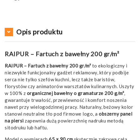
Opis produktu
RAIPUR – Fartuch z bawełny 200 gr/m²
RAIPUR – Fartuch z bawełny 200 gr/m²
to ekologiczny i
niezwykle funkcjonalny gadżet reklamowy, który podbije
serca nie tylko szefów kuchni, lecz także baristów,
florystów czy animatorów warsztatów kulinarnych. Uszyty
w 100% z
organicznej bawełny o gramaturze 200 g/m²
,
gwarantuje trwałość, przewiewność i komfort noszenia
nawet przy wielogodzinnej pracy. Naturalny, beżowy kolor
stanowi neutralne tło pod firmowe logo, a
obszerny panel
na piersi
zapewnia dużą powierzchnię nadruku metodą
sitodruku lub haftu.
Model o wymiarach
65 × 90 cm
skutecznie zakrywa całą