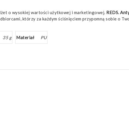
dżet o wysokiej wartości użytkowej i marketingowej.
REDS. Anty
 odbiorcami, którzy za każdym ściśnięciem przypomną sobie o Two
35 g
Materiał
PU