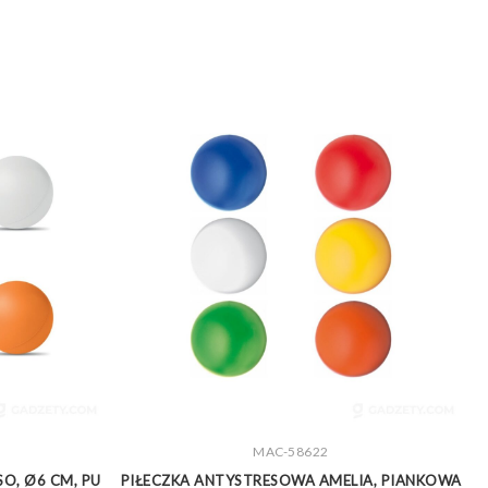
MAC-58622
ZOBACZ WIĘCEJ
O, Ø6 CM, PU
PIŁECZKA ANTYSTRESOWA AMELIA, PIANKOWA