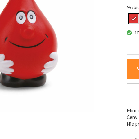
1
-
ilość
Gniot
REDS
Antys
Piank
65x1
mm
Minim
Ceny 
Nie p