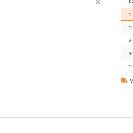
Il
1 
1
2
5
1
W