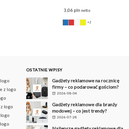
3,06
pln
netto
+2
OSTATNIE WPISY
Gadżety reklamowe na rocznicę
 logo
firmy – co podarować gościom?
e z logo
2026-08-04
ogo
Gadżety reklamowe dla branży
z logo
modowej – co jest trendy?
 logo
2026-07-28
 logo
Najlepsze gadżety reklamowe dla