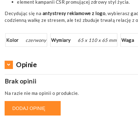
element kampanii CSR promującej zdrowy styl życia.
Decydując się na
antystresy reklamowe z logo
, wybierasz ga
codzienną walkę ze stresem, ale też zbuduje trwałą relację z
Kolor
czerwony
Wymiary
65 x 110 x 65 mm
Waga
Opinie
Brak opinii
Na razie nie ma opinii o produkcie.
DODAJ OPINIĘ