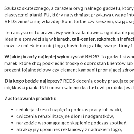
Szukasz skutecznego, a zarazem oryginalnego gadżetu, któr
elastycznej
pianki PU
, który natychmiast przykuwa uwagę in
REDS zmieści się w każdej dłoni, torbie czy kieszeni, stając
Ten antystres to prawdziwy wielozadaniowiec: ugniatanie po
idealnie sprawdzi się w
biurach, call-center, szkołach, strefac
możesz umieścić na niej logo, hasło lub grafikę swojej firmy i
W jakiej branży najlepiej wykorzystać REDS?
To gadżet stwo
marek, które chcą podkreślić troskę o dobrostan klientów l
prezent lojalnościowy czy element kampanii promującej zdrow
Dla kogo będzie najlepszy?
REDS docenią osoby pracujące przy
miękkości pianki PU i uniwersalnemu kształtowi, produkt jes
Zastosowania produktu:
redukcja stresu i napięcia podczas pracy lub nauki,
ćwiczenia rehabilitacyjne dłoni i nadgarstków,
narzędzie wspomagające skupienie podczas spotkań,
atrakcyjny upominek reklamowy z nadrukiem logo,