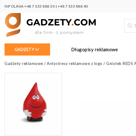
INFOLINIA
+48 7 333 888 30
|
+48 7 333 888 40
Wysz
prod
Długopisy reklamowe
GADŻETY
Gadżety reklamowe
/
Antystresy reklamowe z logo
/
Gniotek REDS 