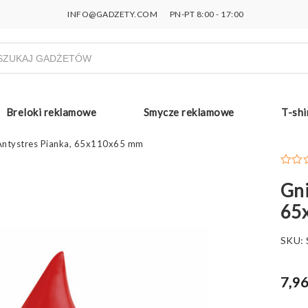
INFO@GADZETY.COM
PN-PT 8:00 - 17:00
ukiwarka
uktów
Breloki reklamowe
Smycze reklamowe
T-shi
Antystres Pianka, 65x110x65 mm
Gni
65
SKU:
7,96