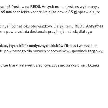
 markę? Postaw na
REDS. Antystres
– antystres wykonany z
x 65 mm
oraz lekka konstrukcja (zaledwie
35 g
) sprawiają, że
ć myśli od natłoku obowiązków. Dzięki temu
REDS. Antystres
na powierzchnia doskonale przyjmuje nadruk, dlatego
ukacyjnych, klinik medycznych, klubów fitness
i wszystkich
kietu powitalnego dla nowych pracowników, upominek targowy,
ugie trasy, a nawet dzieci ćwiczące motorykę dłoni. Dzięki