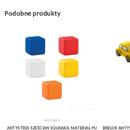
Podobne produkty
ZOBACZ WIĘCEJ
MO7659
E
ANTYSTRES SZEŚCIAN SQUARAX, MATERIAŁ PU
BRELOK ANTYS