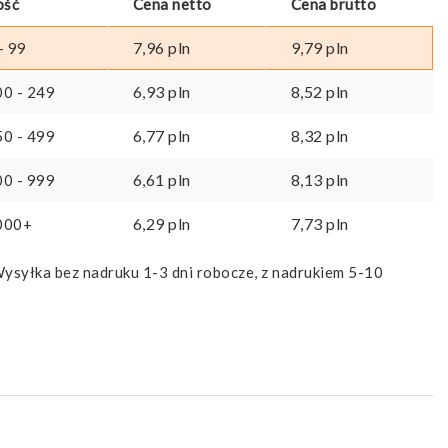
ość
Cena netto
Cena brutto
7,96
pln
9,79
pln
- 99
6,93
pln
8,52
pln
00 - 249
6,77
pln
8,32
pln
50 - 499
6,61
pln
8,13
pln
00 - 999
6,29
pln
7,73
pln
000+
ysyłka bez nadruku 1-3 dni robocze, z nadrukiem 5-10