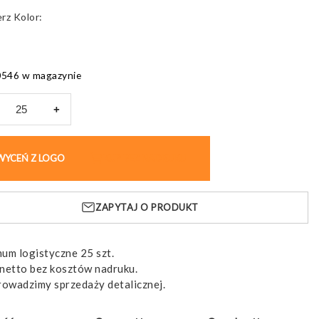
Kolor
0546 w magazynie
+
ek
WYCEŃ Z LOGO
KUP BEZ NADRUKU
tres
a,
10x65
ZAPYTAJ O PRODUKT
um logistyczne 25 szt.
netto bez kosztów nadruku.
rowadzimy sprzedaży detalicznej.