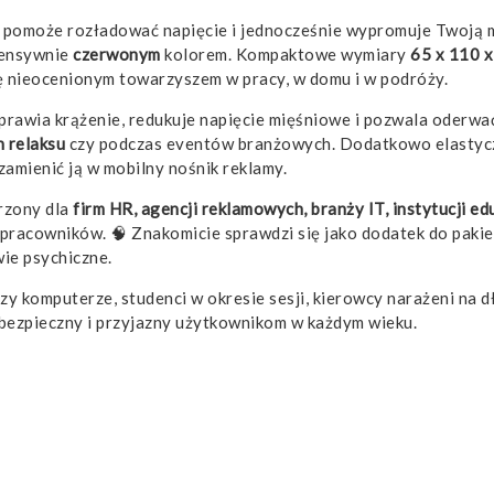
y pomoże rozładować napięcie i jednocześnie wypromuje Twoją
tensywnie
czerwonym
kolorem. Kompaktowe wymiary
65 x 110 
 się nieocenionym towarzyszem w pracy, w domu i w podróży.
prawia krążenie, redukuje napięcie mięśniowe i pozwala oderwa
h relaksu
czy podczas eventów branżowych. Dodatkowo elastycz
 zamienić ją w mobilny nośnik reklamy.
rzony dla
firm HR, agencji reklamowych, branży IT, instytucji ed
ub pracowników. 🧠 Znakomicie sprawdzi się jako dodatek do pa
ie psychiczne.
 komputerze, studenci w okresie sesji, kierowcy narażeni na dł
t bezpieczny i przyjazny użytkownikom w każdym wieku.