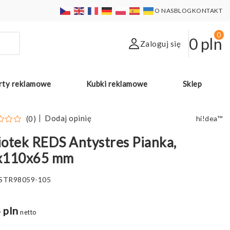
O NAS
BLOG
KONTAKT
0
0
pln
Zaloguj się
rty reklamowe
Kubki reklamowe
Sklep
Dodaj opinię
(0)
hi!dea™
otek REDS Antystres Pianka,
x110x65 mm
STR98059-105
 pln
netto