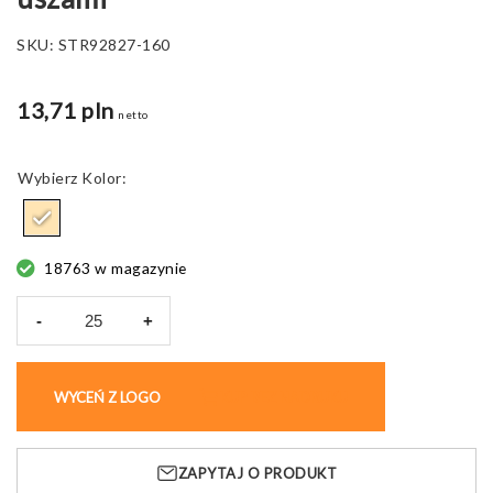
SKU:
STR92827-160
13,71 pln
netto
Kolor
18763 w magazynie
-
+
ilość
Torba
jutowa
WYCEŃ Z LOGO
KUP BEZ NADRUKU
Shanti,
z
krótkimi
ZAPYTAJ O PRODUKT
uszami