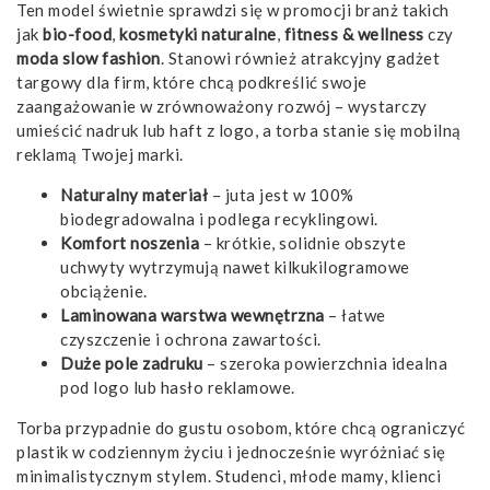
Ten model świetnie sprawdzi się w promocji branż takich
jak
bio-food
,
kosmetyki naturalne
,
fitness & wellness
czy
moda slow fashion
. Stanowi również atrakcyjny gadżet
targowy dla firm, które chcą podkreślić swoje
zaangażowanie w zrównoważony rozwój – wystarczy
umieścić nadruk lub haft z logo, a torba stanie się mobilną
reklamą Twojej marki.
Naturalny materiał
– juta jest w 100%
biodegradowalna i podlega recyklingowi.
Komfort noszenia
– krótkie, solidnie obszyte
uchwyty wytrzymują nawet kilkukilogramowe
obciążenie.
Laminowana warstwa wewnętrzna
– łatwe
czyszczenie i ochrona zawartości.
Duże pole zadruku
– szeroka powierzchnia idealna
pod logo lub hasło reklamowe.
Torba przypadnie do gustu osobom, które chcą ograniczyć
plastik w codziennym życiu i jednocześnie wyróżniać się
minimalistycznym stylem. Studenci, młode mamy, klienci