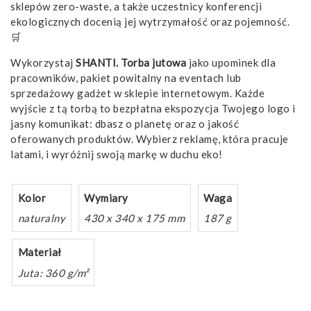
sklepów zero-waste, a także uczestnicy konferencji
ekologicznych docenią jej wytrzymałość oraz pojemność.
🛒
Wykorzystaj
SHANTI. Torba jutowa
jako upominek dla
pracowników, pakiet powitalny na eventach lub
sprzedażowy gadżet w sklepie internetowym. Każde
wyjście z tą torbą to bezpłatna ekspozycja Twojego logo i
jasny komunikat: dbasz o planetę oraz o jakość
oferowanych produktów. Wybierz reklamę, która pracuje
latami, i wyróżnij swoją markę w duchu eko!
Kolor
Wymiary
Waga
naturalny
430 x 340 x 175 mm
187 g
Materiał
Juta: 360 g/m²