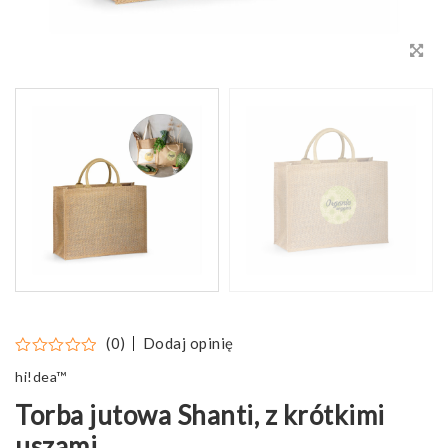
Dodaj opinię
(0)
hi!dea™
Torba jutowa Shanti, z krótkimi
uszami