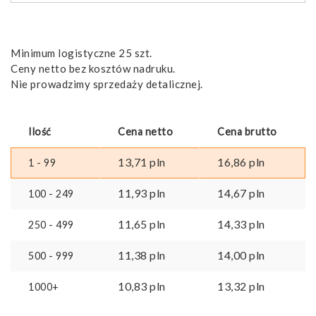
Minimum logistyczne 25 szt.
Ceny netto bez kosztów nadruku.
Nie prowadzimy sprzedaży detalicznej.
Ilość
Cena netto
Cena brutto
13,71
pln
16,86
pln
1 - 99
11,93
pln
14,67
pln
100 - 249
11,65
pln
14,33
pln
250 - 499
11,38
pln
14,00
pln
500 - 999
10,83
pln
13,32
pln
1000+