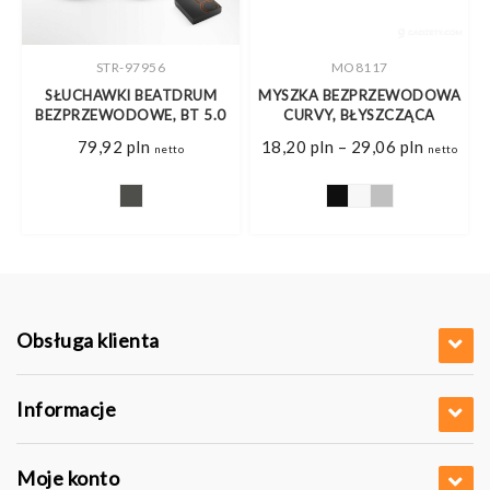
STR-97956
MO8117
SŁUCHAWKI BEATDRUM
MYSZKA BEZPRZEWODOWA
BEZPRZEWODOWE, BT 5.0
CURVY, BŁYSZCZĄCA
Zakres
79,92
pln
18,20
pln
–
29,06
pln
netto
netto
cen:
od
18,20 pl
do
29,06 pl
Obsługa klienta
Informacje
Moje konto