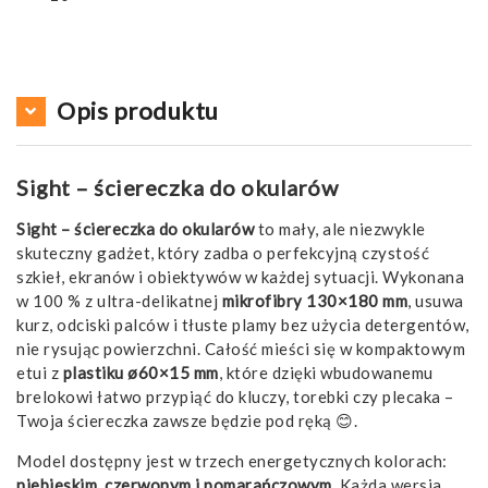
Opis produktu
Sight – ściereczka do okularów
Sight – ściereczka do okularów
to mały, ale niezwykle
skuteczny gadżet, który zadba o perfekcyjną czystość
szkieł, ekranów i obiektywów w każdej sytuacji. Wykonana
w 100 % z ultra-delikatnej
mikrofibry 130×180 mm
, usuwa
kurz, odciski palców i tłuste plamy bez użycia detergentów,
nie rysując powierzchni. Całość mieści się w kompaktowym
etui z
plastiku ø60×15 mm
, które dzięki wbudowanemu
brelokowi łatwo przypiąć do kluczy, torebki czy plecaka –
Twoja ściereczka zawsze będzie pod ręką 😊.
Model dostępny jest w trzech energetycznych kolorach:
niebieskim, czerwonym i pomarańczowym
. Każda wersja