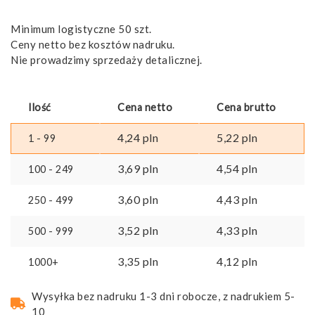
Minimum logistyczne 50 szt.
Ceny netto bez kosztów nadruku.
Nie prowadzimy sprzedaży detalicznej.
Ilość
Cena netto
Cena brutto
4,24
pln
5,22
pln
1 - 99
3,69
pln
4,54
pln
100 - 249
3,60
pln
4,43
pln
250 - 499
3,52
pln
4,33
pln
500 - 999
3,35
pln
4,12
pln
1000+
Wysyłka bez nadruku 1-3 dni robocze, z nadrukiem 5-
10