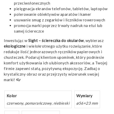
przeciwsłonecznych
pielęgnacja ekranów telefonów, tabletów, laptopów
polerowanie obiektywów aparatów i kamer
usuwanie smug z zegarków i liczników rowerowych
promocja marki poprzez trwały nadruk na etui lub
samej ściereczce
Inwestując w
Sight – ściereczka do okularów
, wybierasz
ekologiczne
i wielokrotnego użytku rozwiązanie, które
redukuje ilość jednorazowych ręczników papierowych i
chusteczek. Podaruj klientom upominek, który podniesie
komfort użytkowania ich ulubionych akcesoriów, a Twojej
firmie zapewni stałą, pozytywną ekspozycję. Zadbaj o
krystaliczny obraz oraz przejrzysty wizerunek swojej
marki! 👓
Kolor
Wymiary
czerwony, pomarańczowy, niebieski
ø56×23 mm