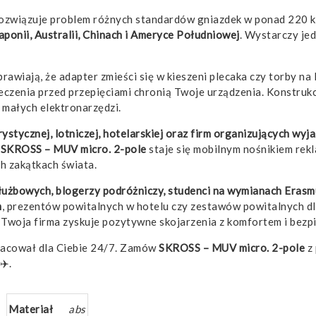
 rozwiązuje problem różnych standardów gniazdek w ponad 220 
aponii, Australii, Chinach i Ameryce Południowej
. Wystarczy jed
rawiają, że adapter zmieści się w kieszeni plecaka czy torby na
zenia przed przepięciami chronią Twoje urządzenia. Konstrukcj
 małych elektronarzędzi.
rystycznej, lotniczej, hotelarskiej oraz firm organizujących wyj
u
SKROSS – MUV micro. 2-pole
staje się mobilnym nośnikiem rek
h zakątkach świata.
użbowych, blogerzy podróżniczy, studenci na wymianach Erasmus
h
, prezentów powitalnych w hotelu czy zestawów powitalnych 
a Twoja firma zyskuje pozytywne skojarzenia z komfortem i bez
pracował dla Ciebie 24/7. Zamów
SKROSS – MUV micro. 2-pole
z 
✈️.
Materiał
abs