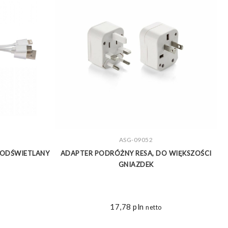
ZOBACZ WIĘCEJ
ASG-09052
PODŚWIETLANY
ADAPTER PODRÓŻNY RESA, DO WIĘKSZOŚCI
A
GNIAZDEK
17,78
pln
netto