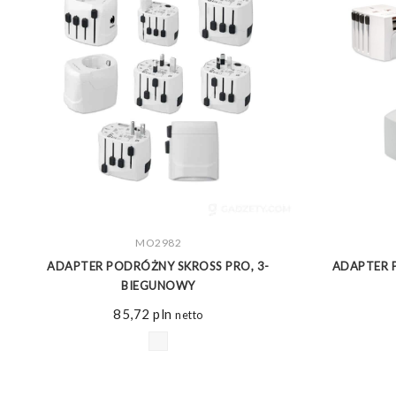
ZOBACZ WIĘCEJ
MO2982
M
ADAPTER PODRÓŻNY SKROSS PRO, 3-
ADAPTER 
BIEGUNOWY
85,72
pln
netto