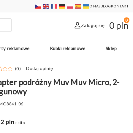
O NAS
BLOG
KONTAKT
0
0
pln
Zaloguj się
rty reklamowe
Kubki reklamowe
Sklep
Dodaj opinię
(0)
pter podróżny Muv Muv Micro, 2-
egunowy
MO8841-06
2 pln
netto