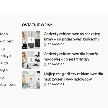
OSTATNIE WPISY
Gadżety reklamowe na rocznicę
 logo
firmy – co podarować gościom?
e z logo
2026-08-04
ogo
Gadżety reklamowe dla branży
z logo
modowej – co jest trendy?
 logo
2026-07-28
 logo
Najlepsze gadżety reklamowe dla
ogo
nauczycieli i wykładowców
reklamowe
2026-07-21