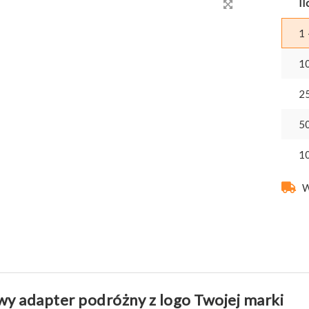
Il
1 
1
2
5
1
W
y adapter podróżny z logo Twojej marki