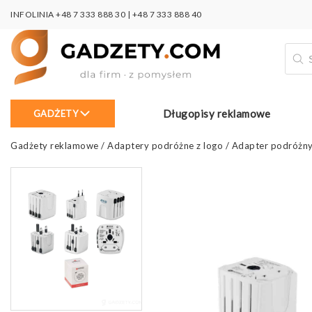
INFOLINIA
+48 7 333 888 30
|
+48 7 333 888 40
Wysz
prod
Długopisy reklamowe
GADŻETY
Gadżety reklamowe
/
Adaptery podróżne z logo
/
Adapter podróżny