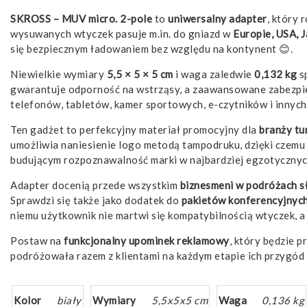
SKROSS – MUV micro. 2-pole
to
uniwersalny adapter
, który
wysuwanych wtyczek pasuje m.in. do gniazd w
Europie, USA, J
się bezpiecznym ładowaniem bez względu na kontynent 😊.
Niewielkie wymiary
5,5 × 5 × 5 cm
i waga zaledwie
0,132 kg
sp
gwarantuje odporność na wstrząsy, a zaawansowane zabezpiec
telefonów, tabletów, kamer sportowych, e-czytników i innych
Ten gadżet to perfekcyjny materiał promocyjny dla
branży tu
umożliwia naniesienie logo metodą tampodruku, dzięki czem
budującym rozpoznawalność marki w najbardziej egzotycznyc
Adapter docenią przede wszystkim
biznesmeni w podróżach sł
Sprawdzi się także jako dodatek do
pakietów konferencyjnyc
niemu użytkownik nie martwi się kompatybilnością wtyczek, 
Postaw na
funkcjonalny upominek reklamowy
, który będzie 
podróżowała razem z klientami na każdym etapie ich przygód 
Kolor
biały
Wymiary
5,5x5x5 cm
Waga
0,136 kg