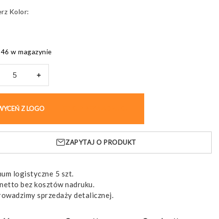
Kolor
846 w magazynie
+
ter
óżny
WYCEŃ Z LOGO
KUP BEZ NADRUKU
,
ZAPYTAJ O PRODUKT
unowy
um logistyczne 5 szt.
netto bez kosztów nadruku.
rowadzimy sprzedaży detalicznej.