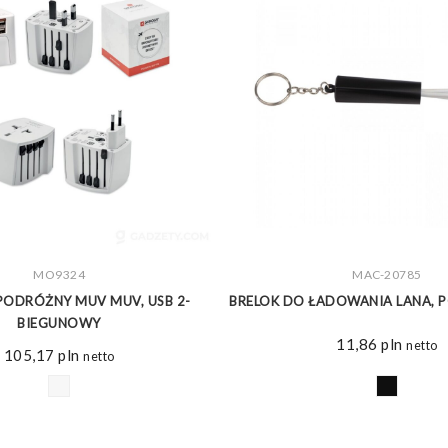
ZOBACZ WIĘCEJ
MO9324
MAC-20785
ZOBACZ WIĘCEJ
PODRÓŻNY MUV MUV, USB 2-
BRELOK DO ŁADOWANIA LANA, 
BIEGUNOWY
11,86
pln
netto
105,17
pln
netto