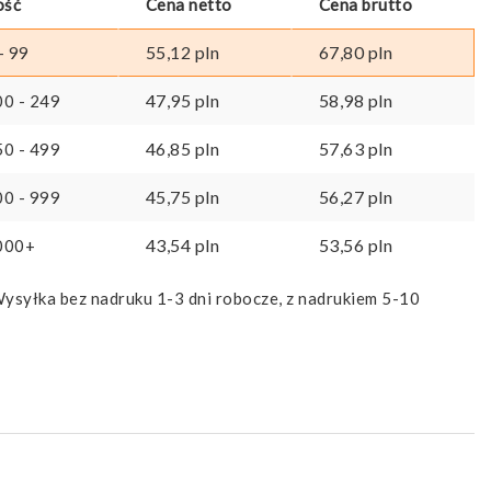
ość
Cena netto
Cena brutto
55,12
pln
67,80
pln
- 99
47,95
pln
58,98
pln
00 - 249
46,85
pln
57,63
pln
50 - 499
45,75
pln
56,27
pln
00 - 999
43,54
pln
53,56
pln
000+
ysyłka bez nadruku 1-3 dni robocze, z nadrukiem 5-10