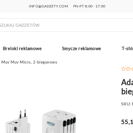
INFO@GADZETY.COM
PN-PT 8:00 - 17:00
ukiwarka
uktów
Breloki reklamowe
Smycze reklamowe
T-shi
 Muv Muv Micro, 2-biegunowy
Ada
bi
SKU:
55,1