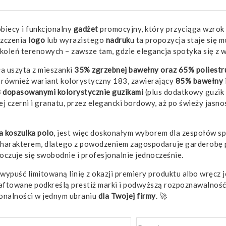
biecy i funkcjonalny
gadżet
promocyjny, który przyciąga wzrok w
szczenia
logo
lub wyrazistego
nadruk
u ta propozycja staje si
koleń terenowych – zawsze tam, gdzie elegancja spotyka się z 
a uszyta z mieszanki
35% zgrzebnej bawełny oraz 65% poliestr
st również wariant kolorystyczny 183, zawierający
85% bawełny 
 dopasowanymi kolorystycznie guzikami
(plus dodatkowy guzik 
ej czerni i granatu, przez elegancki bordowy, aż po świeży jas
koszulka polo
, jest więc doskonałym wyborem dla zespołów sp
harakterem, dlatego z powodzeniem zagospodaruje garderobę pr
oczuje się swobodnie i profesjonalnie jednocześnie.
, wypuść limitowaną linię z okazji premiery produktu albo wręcz
ftowane podkreślą prestiż marki i podwyższą rozpoznawalność 
cjonalności w jednym ubraniu
dla Twojej firmy
. 🚀