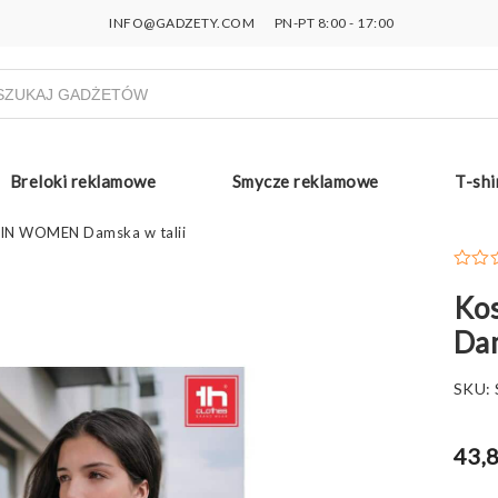
INFO@GADZETY.COM
PN-PT 8:00 - 17:00
ukiwarka
uktów
Breloki reklamowe
Smycze reklamowe
T-shi
LIN WOMEN Damska w talii
Ko
Dam
SKU:
43,8