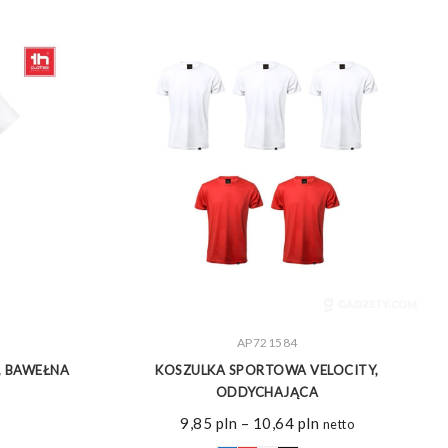
ZOBACZ WIĘCEJ
AP721584
, BAWEŁNA
KOSZULKA SPORTOWA VELOCITY,
K
ODDYCHAJĄCA
Zakres
9,85
pln
–
10,64
pln
netto
cen: