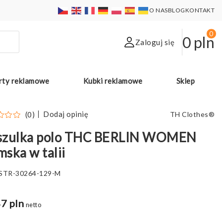
O NAS
BLOG
KONTAKT
0
0
pln
Zaloguj się
rty reklamowe
Kubki reklamowe
Sklep
Dodaj opinię
(0)
TH Clothes®
szulka polo THC BERLIN WOMEN
ska w talii
STR-30264-129-M
7 pln
netto