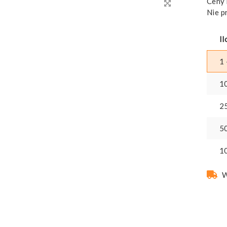
Ceny 
Nie p
Il
1 
1
2
5
1
W