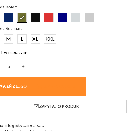
Kolor
Rozmiar
M
L
XL
XXL
1 w magazynie
+
lka
WYCEŃ Z LOGO
KUP BEZ NADRUKU
IN
EN
ZAPYTAJ O PRODUKT
ka
um logistyczne 5 szt.