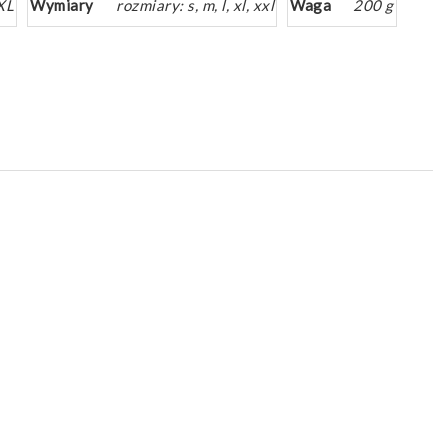
XXL
Wymiary
rozmiary: s, m, l, xl, xxl
Waga
200 g