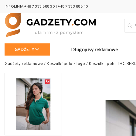
INFOLINIA
+48 7 333 888 30
|
+48 7 333 888 40
Wysz
prod
Długopisy reklamowe
GADŻETY
Gadżety reklamowe
/
Koszulki polo z logo
/
Koszulka polo THC BER