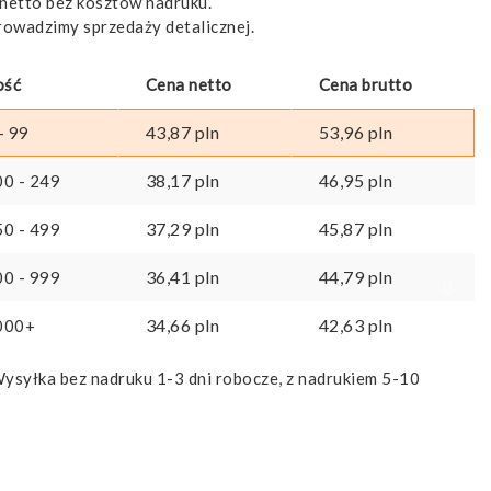
netto bez kosztów nadruku.
rowadzimy sprzedaży detalicznej.
ość
Cena netto
Cena brutto
43,87
pln
53,96
pln
- 99
38,17
pln
46,95
pln
00 - 249
37,29
pln
45,87
pln
50 - 499
36,41
pln
44,79
pln
00 - 999
34,66
pln
42,63
pln
000+
ysyłka bez nadruku 1-3 dni robocze, z nadrukiem 5-10