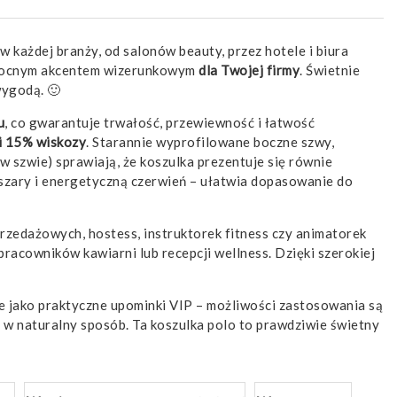
 każdej branży, od salonów beauty, przez hotele i biura
ę mocnym akcentem wizerunkowym
dla Twojej firmy
. Świetnie
wygodą. 🙂
u
, co gwarantuje trwałość, przewiewność i łatwość
i 15% wiskozy
. Starannie wyprofilowane boczne szwy,
w szwie) sprawiają, że koszulka prezentuje się równie
noszary i energetyczną czerwień – ułatwia dopasowanie do
rzedażowych, hostess, instruktorek fitness czy animatorek
acowników kawiarni lub recepcji wellness. Dzięki szerokiej
 je jako praktyczne upominki VIP – możliwości zastosowania są
w naturalny sposób. Ta koszulka polo to prawdziwie świetny