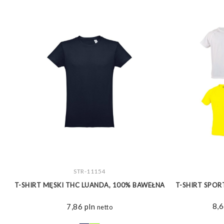
ZOBACZ WIĘCEJ
STR-11154
T-SHIRT MĘSKI THC LUANDA, 100% BAWEŁNA
T-SHIRT SPOR
8,
7,86
pln
netto