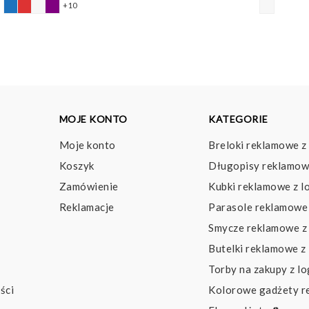
+10
8,66 pln
do
9,47 pln
MOJE KONTO
KATEGORIE
Moje konto
Breloki reklamowe z
Koszyk
Długopisy reklamow
Zamówienie
Kubki reklamowe z l
Reklamacje
Parasole reklamowe 
Smycze reklamowe z
Butelki reklamowe z
Torby na zakupy z l
ści
Kolorowe gadżety 