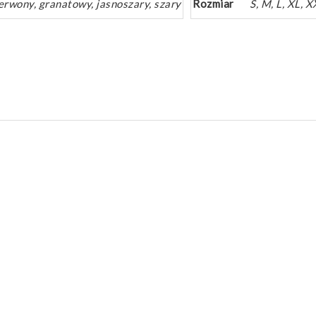
erwony, granatowy, jasnoszary, szary
Rozmiar
S, M, L, XL, 