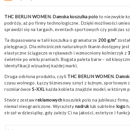
THC BERLIN WOMEN. Damska koszulka polo
to niezwykle ko
podróży, aż po firmy technologiczne. Dzięki możliwości umie
sprawdzi się na targach, eventach sportowych czy podczas sz
Ta dopasowana w talii koszulka o gramaturze
200 g/m²
został
pielęgnacji. Dla miłośniczek naturalnych tkanin dostępny je
elastyczne ściągacze w rękawach i wzmocniony kołnierzyk z
3
świetnie po wielu praniach. Bogata paleta barw – od klasyczn
identyfikacji wizualnej każdej marki.
Druga odsłona produktu, czyli
THC BERLIN WOMEN. Damska 
czasu wolnego. Łączy biznesowy sznyt z luźnym, sportowym c
rozmiarówce
S-XXL
każda kobieta znajdzie model, w którym p
Stwórz zestaw
reklamowych
koszulek polo na jubileusz firmy
niemal nieograniczone. Wyrazisty
nadruk
lub subtelne
logo
ha
strzał w dziesiątkę, gdy zależy Ci na jakości, estetyce i funk