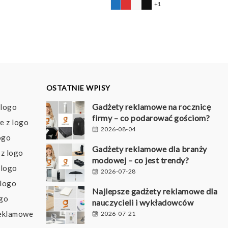
+1
od
9,85 pln
do
10,64 pln
OSTATNIE WPISY
Gadżety reklamowe na rocznicę
 logo
firmy – co podarować gościom?
e z logo
2026-08-04
ogo
Gadżety reklamowe dla branży
z logo
modowej – co jest trendy?
 logo
2026-07-28
 logo
Najlepsze gadżety reklamowe dla
ogo
nauczycieli i wykładowców
reklamowe
2026-07-21