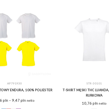
ZOBACZ WIĘCEJ
AP791930
ZOBACZ WIĘCEJ
STR-30101
TOWY ENDURA, 100% POLIESTER
T-SHIRT MĘSKI THC LUANDA
RURKOWA
Zakres
66
pln
–
9,47
pln
netto
10,76
pln
netto
cen:
od