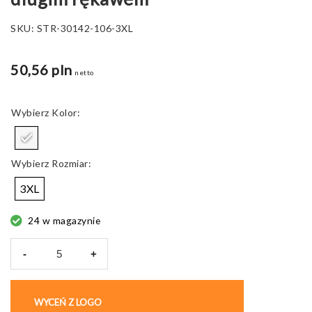
SKU:
STR-30142-106-3XL
50,56 pln
netto
Kolor
Rozmiar
3XL
24 w magazynie
-
+
ilość
THC
BERN
WYCEŃ Z LOGO
KUP BEZ NADRUKU
WH