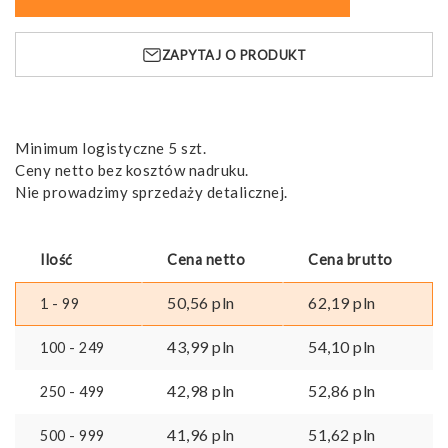
3XL.
Męski
ZAPYTAJ O PRODUKT
t-
shirt
z
długim
rękawem
Minimum logistyczne 5 szt.
Ceny netto bez kosztów nadruku.
Nie prowadzimy sprzedaży detalicznej.
Ilość
Cena netto
Cena brutto
50,56
pln
62,19
pln
1 - 99
43,99
pln
54,10
pln
100 - 249
42,98
pln
52,86
pln
250 - 499
41,96
pln
51,62
pln
500 - 999