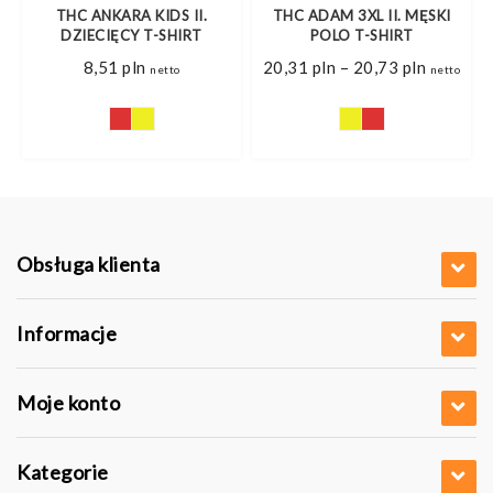
THC ANKARA KIDS II.
THC ADAM 3XL II. MĘSKI
T
DZIECIĘCY T-SHIRT
POLO T-SHIRT
Zakres
8,51
pln
20,31
pln
–
20,73
pln
netto
netto
cen:
od
20,31 pl
do
20,73 pl
Obsługa klienta
Informacje
Moje konto
Kategorie