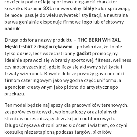
rozcięcia podkreślają sportowo-elegancki charakter
koszulki. Rozmiar
3XL
i uniwersalny,
biały
kolor sprawiają,
że model pasuje do wielu sylwetek i stylizacji, a neutralna
barwa genialnie eksponuje firmowe
logo
lub efektowny
nadruk
.
Druga odsłona nazwy produktu –
THC BERN WH 3XL.
Męski t-shirt z długim rękawem
– potwierdza, że to nie
tylko odzież, lecz wszechstronny
gadżet
promocyjny.
Idealnie sprawdzi się w branży sportowej, fitness, wellness
czy motoryzacyjnej, gdzie liczy się aktywny styl życia i
trwały wizerunek. Równie dobrze posłuży gastronomii i
firmom cateringowym jako wygodna część uniformu, a
agencjom kreatywnym jako płótno do artystycznego
przekazu.
Ten model będzie najlepszy dla pracowników terenowych,
zespołów eventowych, wolontariuszy oraz lojalnych
klientów uczestniczących w akcjach outdoorowych.
Długość rękawa chroni przed słońcem i wiatrem, co czyni
koszulkę niezastąpioną podczas targów, pikników