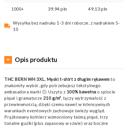
39,94
pln
49,13
pln
1000+
Wysyłka bez nadruku 1-3 dni robocze, z nadrukiem 5-
10
Opis produktu
THC BERN WH 3XL. Męski t-shirt z długim rękawem
to
znakomity wybór, gdy potrzebujesz tekstylnego
ambasadora marki 🙂. Uszyty z
100% bawełna
o splocie
piqué i gramaturze
210 g/m²
, łączy wytrzymałość z
przewiewnością, dzięki czemu nawet w intensywnych
warunkach eventowych zachowuje świeży wygląd.
Prążkowany kołnierz wzmocniony taśmą piqué, trzy
tonalne guziki (plus zapasowy w szwie) oraz boczne