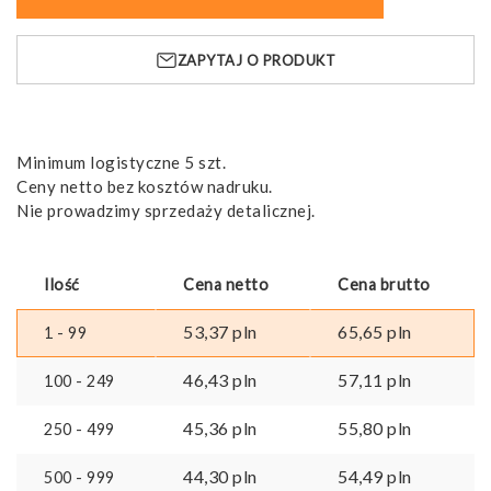
WH.
Bluza
ZAPYTAJ O PRODUKT
dziecięca
Minimum logistyczne 5 szt.
Ceny netto bez kosztów nadruku.
Nie prowadzimy sprzedaży detalicznej.
Ilość
Cena netto
Cena brutto
53,37
pln
65,65
pln
1 - 99
46,43
pln
57,11
pln
100 - 249
45,36
pln
55,80
pln
250 - 499
44,30
pln
54,49
pln
500 - 999