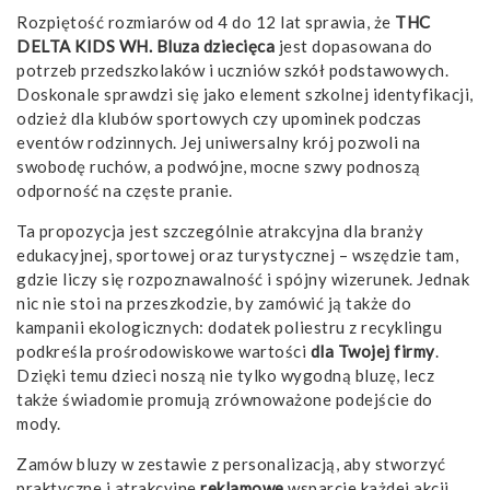
Rozpiętość rozmiarów od 4 do 12 lat sprawia, że
THC
DELTA KIDS WH. Bluza dziecięca
jest dopasowana do
potrzeb przedszkolaków i uczniów szkół podstawowych.
Doskonale sprawdzi się jako element szkolnej identyfikacji,
odzież dla klubów sportowych czy upominek podczas
eventów rodzinnych. Jej uniwersalny krój pozwoli na
swobodę ruchów, a podwójne, mocne szwy podnoszą
odporność na częste pranie.
Ta propozycja jest szczególnie atrakcyjna dla branży
edukacyjnej, sportowej oraz turystycznej – wszędzie tam,
gdzie liczy się rozpoznawalność i spójny wizerunek. Jednak
nic nie stoi na przeszkodzie, by zamówić ją także do
kampanii ekologicznych: dodatek poliestru z recyklingu
podkreśla prośrodowiskowe wartości
dla Twojej firmy
.
Dzięki temu dzieci noszą nie tylko wygodną bluzę, lecz
także świadomie promują zrównoważone podejście do
mody.
Zamów bluzy w zestawie z personalizacją, aby stworzyć
praktyczne i atrakcyjne
reklamowe
wsparcie każdej akcji