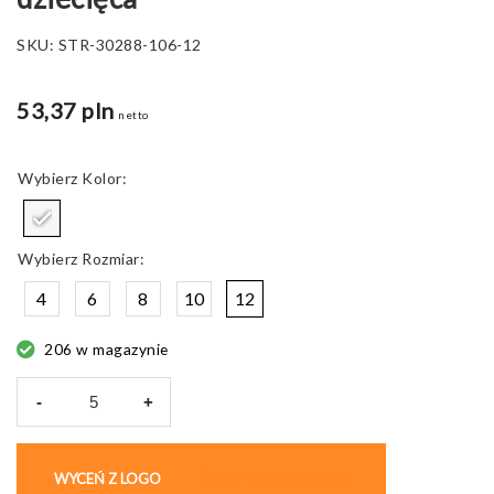
SKU:
STR-30288-106-12
53,37 pln
netto
Kolor
Rozmiar
4
6
8
10
12
206 w magazynie
-
+
ilość
THC
DELTA
WYCEŃ Z LOGO
KUP BEZ NADRUKU
KIDS