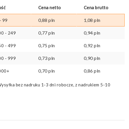
ość
Cena netto
Cena brutto
0,88
pln
1,08
pln
- 99
0,77
pln
0,94
pln
00 - 249
0,75
pln
0,92
pln
50 - 499
0,73
pln
0,90
pln
00 - 999
0,70
pln
0,86
pln
000+
ysyłka bez nadruku 1-3 dni robocze, z nadrukiem 5-10