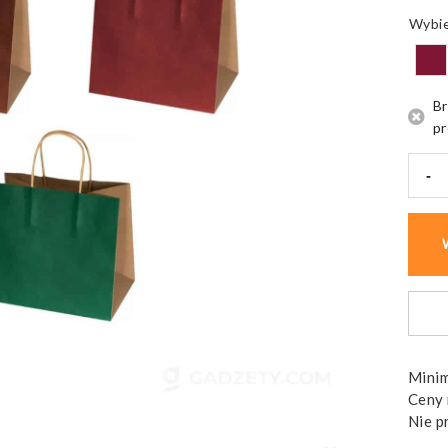
Br
pr
-
ilość
Torb
papi
mała
120
g/m2
HILA
Minim
Ceny 
Nie p