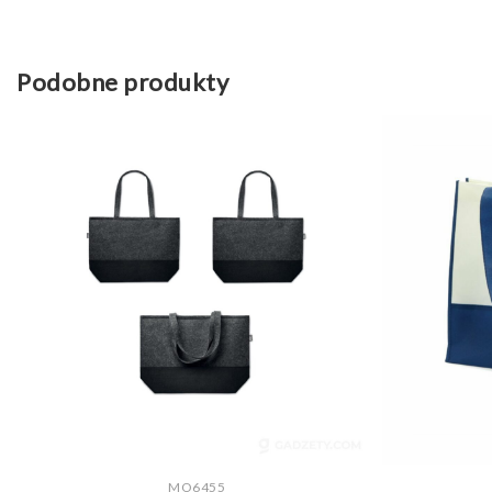
Podobne produkty
ZOBACZ WIĘCEJ
MO6455