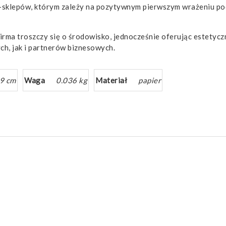
a e-sklepów, którym zależy na pozytywnym pierwszym wrażeniu po
firma troszczy się o środowisko, jednocześnie oferując estetyc
ch, jak i partnerów biznesowych.
19 cm
Waga
0.036 kg
Materiał
papier