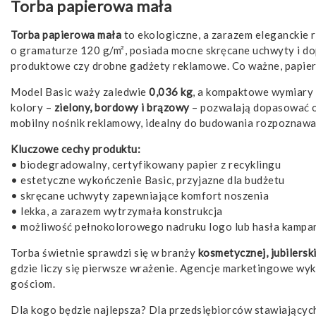
Torba papierowa mała
Torba papierowa mała
to ekologiczne, a zarazem eleganckie 
o gramaturze 120 g/m², posiada mocne skręcane uchwyty i dop
produktowe czy drobne gadżety reklamowe. Co ważne, papier 
Model Basic waży zaledwie
0,036 kg
, a kompaktowe wymiary
kolory –
zielony, bordowy i brązowy
– pozwalają dopasować op
mobilny nośnik reklamowy, idealny do budowania rozpoznawal
Kluczowe cechy produktu:
• biodegradowalny, certyfikowany papier z recyklingu
• estetyczne wykończenie Basic, przyjazne dla budżetu
• skręcane uchwyty zapewniające komfort noszenia
• lekka, a zarazem wytrzymała konstrukcja
• możliwość pełnokolorowego nadruku logo lub hasła kampan
Torba świetnie sprawdzi się w branży
kosmetycznej, jubilersk
gdzie liczy się pierwsze wrażenie. Agencje marketingowe wyk
gościom.
Dla kogo będzie najlepsza? Dla przedsiębiorców stawiającyc