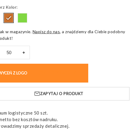
Kolor
ak w magazynie.
Napisz do nas
, a znajdziemy dla Ciebie podobny
odukt!
+
a
erowa
WYCEŃ Z LOGO
KUP BEZ NADRUKU
ZAPYTAJ O PRODUKT
RY
um logistyczne 50 szt.
netto bez kosztów nadruku.
rowadzimy sprzedaży detalicznej.