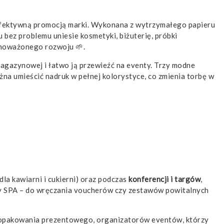
 efektywną promocją marki. Wykonana z wytrzymałego papieru
bez problemu uniesie kosmetyki, biżuterię, próbki
wnoważonego rozwoju 🌱.
 magazynowej i łatwo ją przewieźć na eventy. Trzy modne
na umieścić nadruk w pełnej kolorystyce, co zmienia torbę w
dla kawiarni i cukierni) oraz podczas
konferencji i targów
,
kty SPA – do wręczania voucherów czy zestawów powitalnych
 opakowania prezentowego, organizatorów eventów, którzy