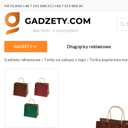
INFOLINIA
+48 7 333 888 30
|
+48 7 333 888 40
Wysz
prod
Długopisy reklamowe
GADŻETY
Gadżety reklamowe
/
Torby na zakupy z logo
/
Torba papierowa ma