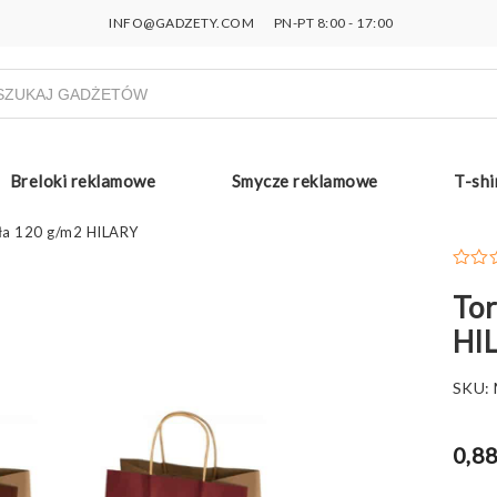
INFO@GADZETY.COM
PN-PT 8:00 - 17:00
ukiwarka
uktów
Breloki reklamowe
Smycze reklamowe
T-shi
ła 120 g/m2 HILARY
Tor
HI
SKU:
0,88