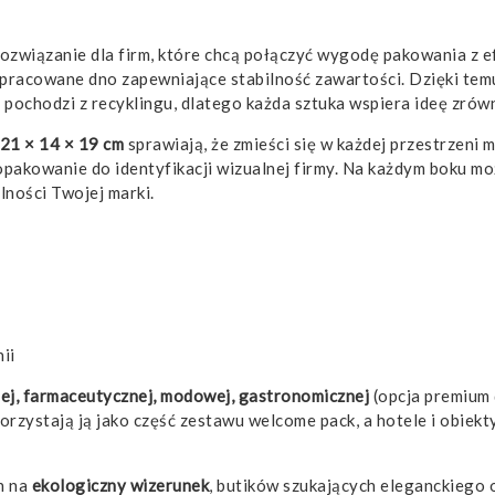
rozwiązanie dla firm, które chcą połączyć wygodę pakowania z
racowane dno zapewniające stabilność zawartości. Dzięki temu 
pochodzi z recyklingu, dlatego każda sztuka wspiera ideę zró
21 × 14 × 19 cm
sprawiają, że zmieści się w każdej przestrzeni
akowanie do identyfikacji wizualnej firmy. Na każdym boku moż
ności Twojej marki.
ii
iej, farmaceutycznej, modowej, gastronomicznej
(opcja premium 
orzystają ją jako część zestawu welcome pack, a hotele i obie
h na
ekologiczny wizerunek
, butików szukających eleganckiego