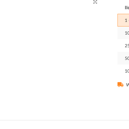
Il
1 
1
2
5
1
W