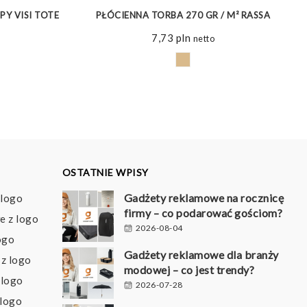
Y VISI TOTE
PŁÓCIENNA TORBA 270 GR / M² RASSA
7,73
pln
netto
OSTATNIE WPISY
Gadżety reklamowe na rocznicę
 logo
firmy – co podarować gościom?
e z logo
2026-08-04
ogo
Gadżety reklamowe dla branży
z logo
modowej – co jest trendy?
 logo
2026-07-28
 logo