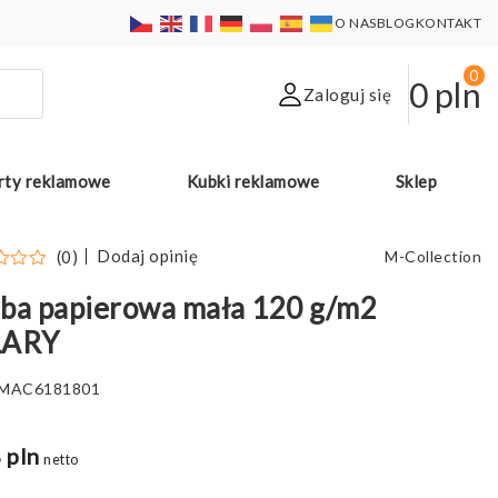
O NAS
BLOG
KONTAKT
0
0
pln
Zaloguj się
rty reklamowe
Kubki reklamowe
Sklep
Dodaj opinię
(0)
M-Collection
ba papierowa mała 120 g/m2
LARY
MAC6181801
 pln
netto