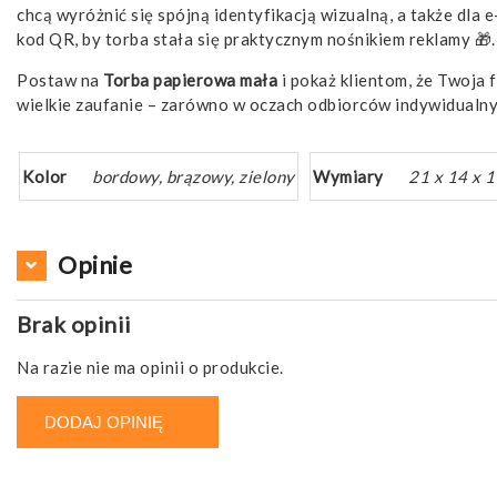
chcą wyróżnić się spójną identyfikacją wizualną, a także dl
kod QR, by torba stała się praktycznym nośnikiem reklamy 🎁.
Postaw na
Torba papierowa mała
i pokaż klientom, że Twoja 
wielkie zaufanie – zarówno w oczach odbiorców indywidualny
Kolor
bordowy, brązowy, zielony
Wymiary
21 x 14 x 
Opinie
Brak opinii
Na razie nie ma opinii o produkcie.
DODAJ OPINIĘ