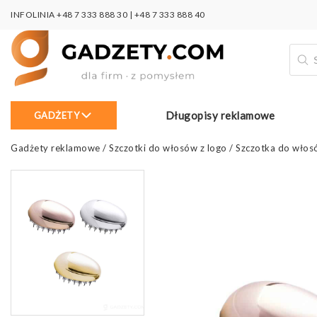
INFOLINIA
+48 7 333 888 30
|
+48 7 333 888 40
Wysz
prod
Długopisy reklamowe
GADŻETY
Gadżety reklamowe
/
Szczotki do włosów z logo
/
Szczotka do włosó