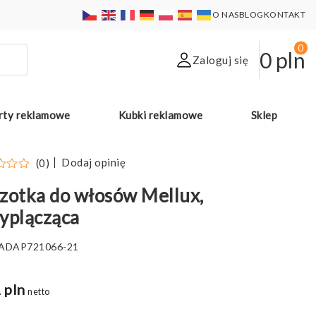
O NAS
BLOG
KONTAKT
0
0
pln
Zaloguj się
rty reklamowe
Kubki reklamowe
Sklep
Dodaj opinię
(0)
zotka do włosów Mellux,
yplącząca
ADAP721066-21
 pln
netto