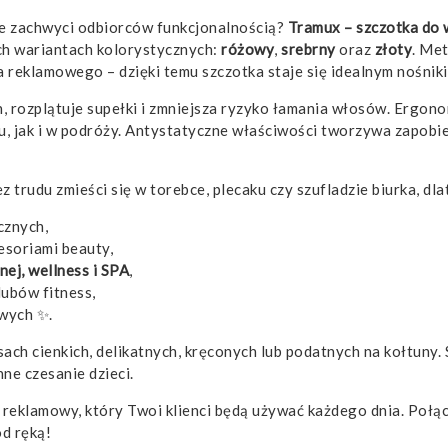
ie zachwyci odbiorców funkcjonalnością?
Tramux – szczotka do
ch wariantach kolorystycznych:
różowy
,
srebrny
oraz
złoty
. Me
 reklamowego – dzięki temu szczotka staje się idealnym nośnik
 rozplątuje supełki i zmniejsza ryzyko łamania włosów. Ergonom
, jak i w podróży. Antystatyczne właściwości tworzywa zapobie
z trudu zmieści się w torebce, plecaku czy szufladzie biurka, dl
cznych,
esoriami beauty,
ej, wellness i SPA
,
lubów fitness,
wych ✨.
ach cienkich, delikatnych, kręconych lub podatnych na kołtuny. 
nne czesanie dzieci.
t reklamowy, który Twoi klienci będą używać każdego dnia. Połą
d ręką!