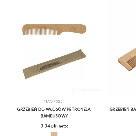
MAC-73254
ZOBACZ WIĘCEJ
GRZEBIEŃ DO WŁOSÓW PETRONELA,
GRZEBIEŃ B
BAMBUSOWY
3,34
pln
netto