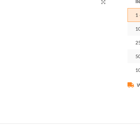
Il
1 
1
2
5
1
W