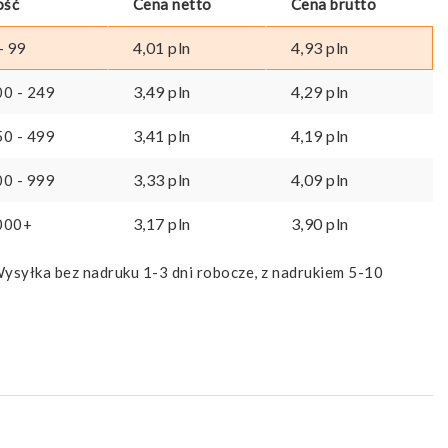
ość
Cena netto
Cena brutto
4,01
pln
4,93
pln
- 99
3,49
pln
4,29
pln
00 - 249
3,41
pln
4,19
pln
50 - 499
3,33
pln
4,09
pln
00 - 999
3,17
pln
3,90
pln
000+
ysyłka bez nadruku 1-3 dni robocze, z nadrukiem 5-10