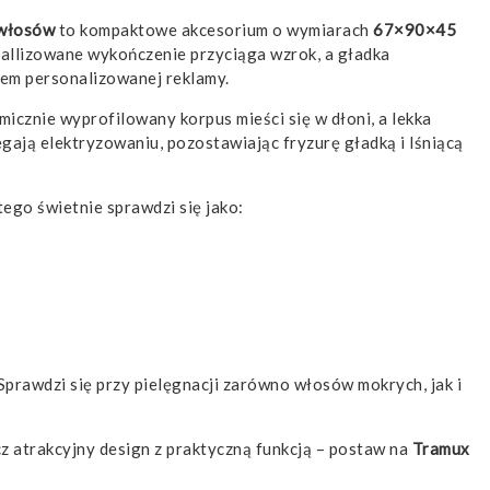
 włosów
to kompaktowe akcesorium o wymiarach
67×90×45
tallizowane wykończenie przyciąga wzrok, a gładka
iem personalizowanej reklamy.
icznie wyprofilowany korpus mieści się w dłoni, a lekka
gają elektryzowaniu, pozostawiając fryzurę gładką i lśniącą
atego świetnie sprawdzi się jako:
Sprawdzi się przy pielęgnacji zarówno włosów mokrych, jak i
cz atrakcyjny design z praktyczną funkcją – postaw na
Tramux