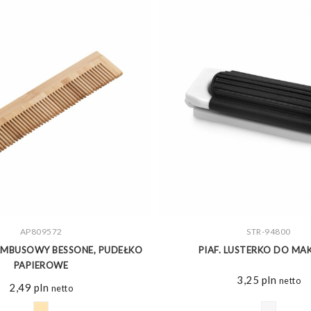
ZOBACZ WIĘCEJ
AP809572
ZOBACZ WIĘCEJ
STR-94800
AMBUSOWY BESSONE, PUDEŁKO
PIAF. LUSTERKO DO MA
PAPIEROWE
3,25
pln
netto
2,49
pln
netto