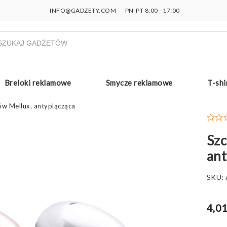
INFO@GADZETY.COM
PN-PT 8:00 - 17:00
ukiwarka
uktów
Breloki reklamowe
Smycze reklamowe
T-shi
w Mellux, antyplącząca
Szc
ant
SKU:
4,01