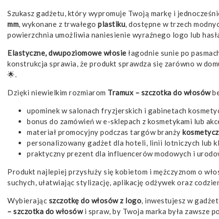
Szukasz gadżetu, który wypromuje Twoją markę i jednocześn
mm
, wykonane z trwałego
plastiku
, dostępne w trzech modny
powierzchnia umożliwia naniesienie wyraźnego logo lub hasła
Elastyczne, dwupoziomowe włosie
łagodnie sunie po pasmach,
konstrukcja sprawia, że produkt sprawdza się zarówno w domu
🌟.
Dzięki niewielkim rozmiarom
Tramux – szczotka do włosów
be
upominek w salonach fryzjerskich i gabinetach kosmety
bonus do zamówień w e-sklepach z kosmetykami lub akc
materiał promocyjny podczas targów branży
kosmetyczn
personalizowany gadżet dla hoteli, linii lotniczych lub k
praktyczny prezent dla influencerów modowych i urodo
Produkt najlepiej przysłuży się kobietom i mężczyznom o włos
suchych, ułatwiając stylizację, aplikację odżywek oraz codzie
Wybierając
szczotkę do włosów z logo
, inwestujesz w gadże
– szczotka do włosów
i spraw, by Twoja marka była zawsze po