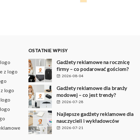
OSTATNIE WPISY
Gadżety reklamowe na rocznicę
 logo
firmy – co podarować gościom?
e z logo
2026-08-04
ogo
Gadżety reklamowe dla branży
z logo
modowej – co jest trendy?
 logo
2026-07-28
 logo
Najlepsze gadżety reklamowe dla
ogo
nauczycieli i wykładowców
reklamowe
2026-07-21