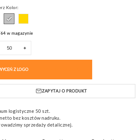
Kolor
764 w magazynie
+
tka
WYCEŃ Z LOGO
KUP BEZ NADRUKU
ów
x,
lącząca
ZAPYTAJ O PRODUKT
um logistyczne 50 szt.
netto bez kosztów nadruku.
rowadzimy sprzedaży detalicznej.