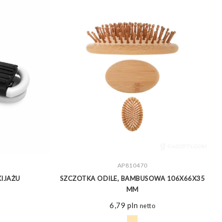
ZOBACZ WIĘCEJ
AP810470
KIJAŻU
SZCZOTKA ODILE, BAMBUSOWA 106X66X35
MM
6,79
pln
netto