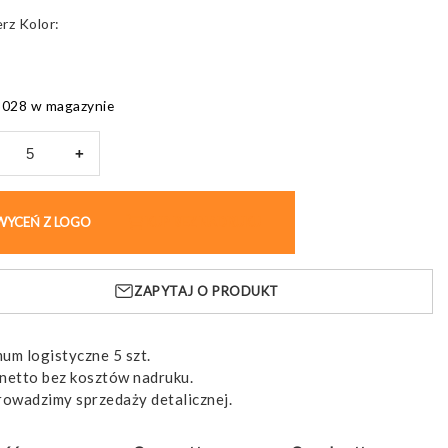
Kolor
3028 w magazynie
+
nik
WYCEŃ Z LOGO
KUP BEZ NADRUKU
ość
DRA
HBOX,
ZAPYTAJ O PRODUKT
ny
um logistyczne 5 szt.
netto bez kosztów nadruku.
rowadzimy sprzedaży detalicznej.