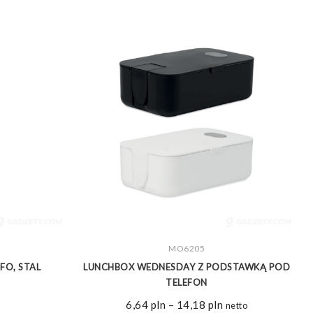
ZOBACZ WIĘCEJ
MO6205
FO, STAL
LUNCHBOX WEDNESDAY Z PODSTAWKĄ POD
TELEFON
Zakres
6,64
pln
–
14,18
pln
netto