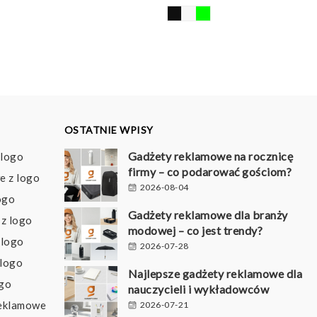
cen:
od
6,64 pln
do
14,18 pln
OSTATNIE WPISY
Gadżety reklamowe na rocznicę
 logo
firmy – co podarować gościom?
e z logo
2026-08-04
ogo
Gadżety reklamowe dla branży
z logo
modowej – co jest trendy?
 logo
2026-07-28
 logo
Najlepsze gadżety reklamowe dla
ogo
nauczycieli i wykładowców
reklamowe
2026-07-21