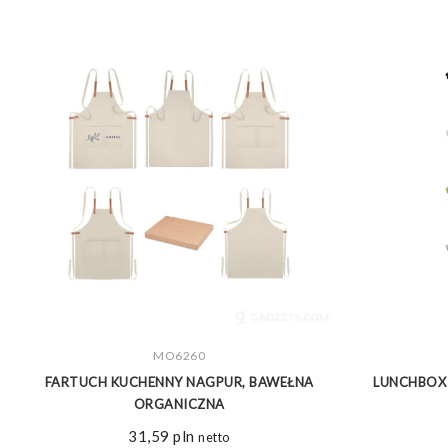
ZOBACZ WIĘCEJ
MO6260
A
FARTUCH KUCHENNY NAGPUR, BAWEŁNA
LUNCHBOX
ORGANICZNA
31,59
pln
netto