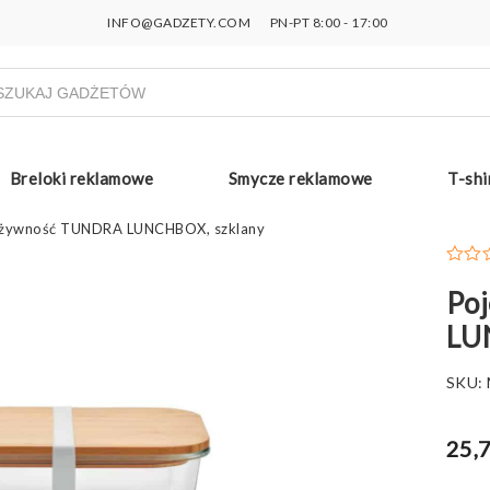
INFO@GADZETY.COM
PN-PT 8:00 - 17:00
ukiwarka
uktów
Breloki reklamowe
Smycze reklamowe
T-shi
 żywność TUNDRA LUNCHBOX, szklany
Po
LU
SKU:
25,7