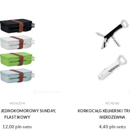
ZOBACZ WIĘCEJ
MO6254
ZOBACZ WIĘCEJ
KC4268
 JEDNOKOMOROWY SUNDAY,
KORKOCIĄG KELNERSKI TRI
PLASTIKOWY
NIERDZEWNA
12,00
pln
4,40
pln
netto
netto