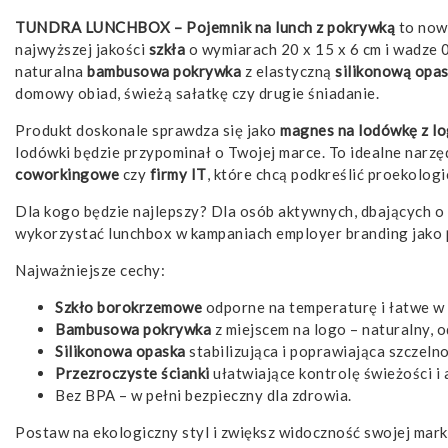
TUNDRA LUNCHBOX – Pojemnik na lunch z pokrywką
to now
najwyższej jakości
szkła
o wymiarach 20 x 15 x 6 cm i wadze 0
naturalna
bambusowa pokrywka
z elastyczną
silikonową opa
domowy obiad, świeżą sałatkę czy drugie śniadanie.
Produkt doskonale sprawdza się jako
magnes na lodówkę z l
lodówki będzie przypominał o Twojej marce. To idealne narzę
coworkingowe
czy
firmy IT
, które chcą podkreślić proekolog
Dla kogo będzie najlepszy? Dla osób aktywnych, dbających 
wykorzystać lunchbox w kampaniach employer branding jako
Najważniejsze cechy:
Szkło borokrzemowe
odporne na temperaturę i łatwe w 
Bambusowa pokrywka
z miejscem na logo – naturalny, 
Silikonowa opaska
stabilizująca i poprawiająca szczelno
Przezroczyste ścianki
ułatwiające kontrolę świeżości i 
Bez BPA – w pełni bezpieczny dla zdrowia.
Postaw na ekologiczny styl i zwiększ widoczność swojej mar