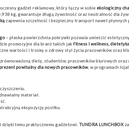
oczesny gadżet reklamowy, który łączy w sobie
ekologiczny cha
,938 kg, gwarantuje długą żywotność oraz neutralność dla żywno
ską
zapewnia szczelność i bezpieczny transport nawet płynnych p
ogo
– płaska powierzchnia pokrywki pozwala umieścić estetyczny
dzie promocyjne dla branż takich jak
fitness i wellness, dietetyk
iczne wartości i troskę o zdrowy styl życia pracowników oraz kl
o zrównoważoną dietę, studentów, pracowników biurowych oraz 
prezent powitalny dla nowych pracowników
, w programach loja
czyszczeniu.
odnawialny materiał.
ść.
atrakcyjną ekspozycję posiłku.
ki dzięki temu praktycznemu gadżetowi.
TUNDRA LUNCHBOX
za