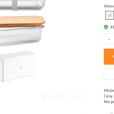
1
-
ilość
Pojem
na
żywn
TUN
LUNC
szkla
Minim
Ceny 
Nie p