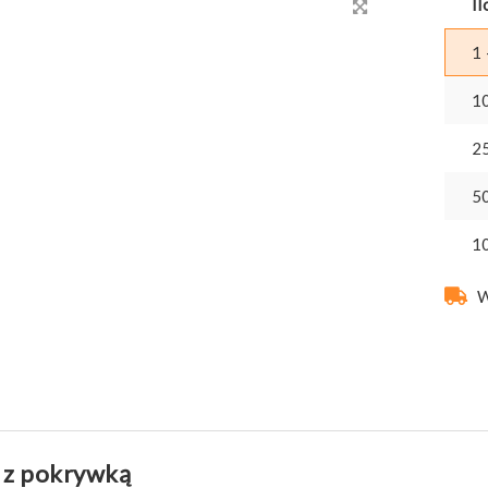
Il
1 
1
2
5
1
W
z pokrywką