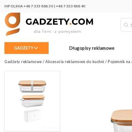
INFOLINIA
+48 7 333 888 30
|
+48 7 333 888 40
Wysz
prod
Długopisy reklamowe
GADŻETY
Gadżety reklamowe
/
Akcesoria reklamowe do kuchni
/
Pojemnik na