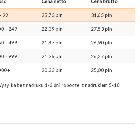
ość
Cena netto
Cena brutto
25,73
pln
31,65
pln
- 99
22,39
pln
27,53
pln
00 - 249
21,87
pln
26,90
pln
50 - 499
21,36
pln
26,27
pln
00 - 999
20,33
pln
25,00
pln
000+
ysyłka bez nadruku 1-3 dni robocze, z nadrukiem 5-10