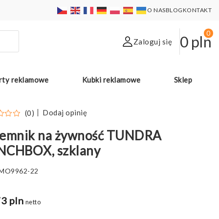
O NAS
BLOG
KONTAKT
0
0
pln
Zaloguj się
rty reklamowe
Kubki reklamowe
Sklep
Dodaj opinię
(0)
jemnik na żywność TUNDRA
NCHBOX, szklany
MO9962-22
3 pln
netto