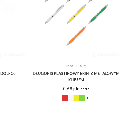
MAC-11679
ZOBACZ WIĘCEJ
ADOLFO,
DŁUGOPIS PLASTIKOWY ERIN, Z METALOWYM
KLIPSEM
0,68
pln
netto
+3