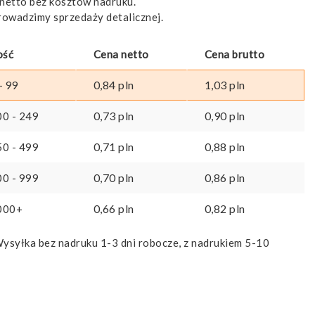
netto bez kosztów nadruku.
rowadzimy sprzedaży detalicznej.
ość
Cena netto
Cena brutto
0,84
pln
1,03
pln
- 99
0,73
pln
0,90
pln
00 - 249
0,71
pln
0,88
pln
50 - 499
0,70
pln
0,86
pln
00 - 999
0,66
pln
0,82
pln
000+
ysyłka bez nadruku 1-3 dni robocze, z nadrukiem 5-10