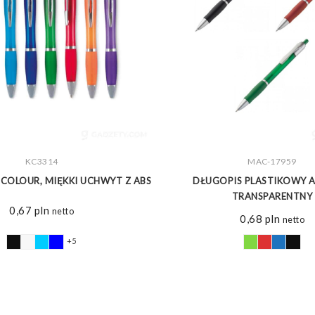
ZOBACZ WIĘCEJ
KC3314
MAC-17959
ZOBACZ WIĘCEJ
COLOUR, MIĘKKI UCHWYT Z ABS
DŁUGOPIS PLASTIKOWY 
TRANSPARENTNY
0,67
pln
netto
0,68
pln
netto
+5