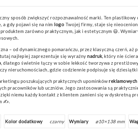
eczny sposób zwiększyć rozpoznawalność marki. Ten plastikowy 
a gdy pojawi się na nim
logo
Twojej firmy, staje się nieoceni
o produktem zarówno praktycznym, jak i estetycznym 😃. Wymiar
nesowych.
czna – od dynamicznego pomarańczu, przez klasyczną czerń, aż
tutaj najlepiej zaprezentuje się wyraźny
nadruk
, który nie ście
o
, dlatego świetnie łączy w sobie lekkość tworzywa z prestiż
 czy nieruchomościach, gdzie codziennie podpisuje się dziesiąt
marketingu poszukujących praktycznych upominków
reklamowych
wych pracowników lub uczniów. Jego zastosowania są praktyczni
ięki niemu każdy kontakt z klientem zamieni się w dyskretną p
m ✍️.
Kolor dodatkowy
czarny
Wymiary
ø10×138 mm
Wa