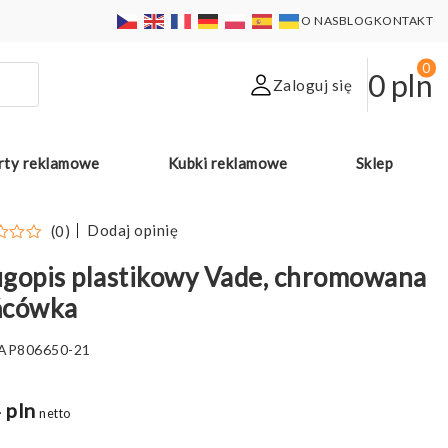
O NAS
BLOG
KONTAKT
0
0
pln
Zaloguj się
rty reklamowe
Kubki reklamowe
Sklep
Dodaj opinię
(0)
gopis plastikowy Vade, chromowana
ńcówka
AP806650-21
 pln
netto