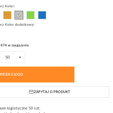
Kolor
Kolor dodatkowy
5474 w magazynie
+
opis
ikowy
WYCEŃ Z LOGO
KUP BEZ NADRUKU
mowana
ówka
ZAPYTAJ O PRODUKT
um logistyczne 50 szt.