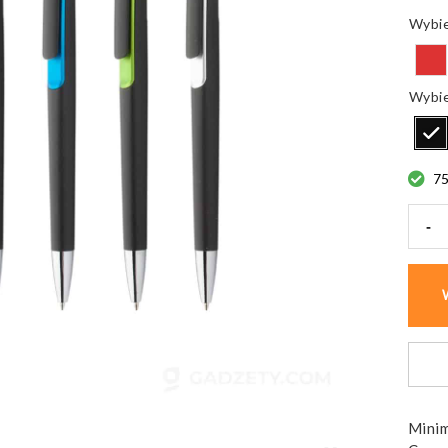
7
-
ilość
Dług
plast
Vade,
chro
końc
Minim