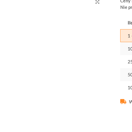
Ceny 
Nie p
Il
1 
1
2
5
1
W