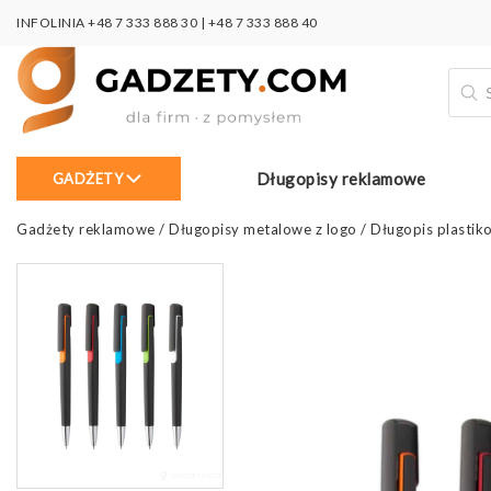
INFOLINIA
+48 7 333 888 30
|
+48 7 333 888 40
Wysz
prod
Długopisy reklamowe
GADŻETY
Gadżety reklamowe
/
Długopisy metalowe z logo
/
Długopis plasti