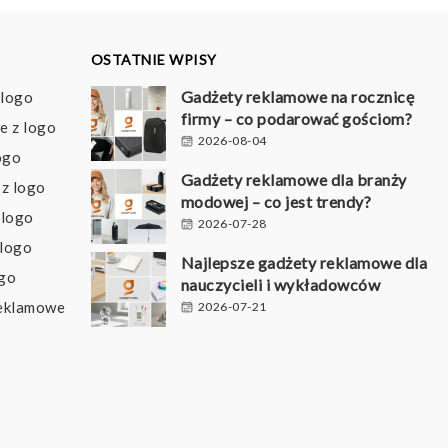
OSTATNIE WPISY
Gadżety reklamowe na rocznicę
 logo
firmy – co podarować gościom?
e z logo
2026-08-04
ogo
Gadżety reklamowe dla branży
z logo
modowej – co jest trendy?
 logo
2026-07-28
 logo
Najlepsze gadżety reklamowe dla
ogo
nauczycieli i wykładowców
reklamowe
2026-07-21