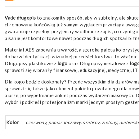
Vade długopis
to znakomity sposób, aby w subtelny, ale skut
chromowaną końcówką już samym wyglądem przyciąga uwagę, 
gwarantuje czytelny, przyjemny w odbiorze zapis, co czyni g
pisanie jest komfortowe nawet podczas długich spotkań biz
Materiał ABS zapewnia trwałość, a szeroka paleta kolorysty
do barw identyfikacji wizualnej przedsiębiorstwa. To właśnie 
Długopisy plastikowe z
logo
oraz Długopisy metalowe z
log
sprawdzi się w branży finansowej, edukacyjnej, medycznej, IT
Dla kogo będzie doskonały? Przede wszystkim dla działów 
sprawdzi się także jako element pakietu powitalnego dla no
biurze, po wypełnianie ankiet podczas wydarzeń masowych. Dz
wybór i podkreśl profesjonalizm marki jednym prostym geste
Kolor
czerwony, pomarańczowy, srebrny, zielony, niebieski