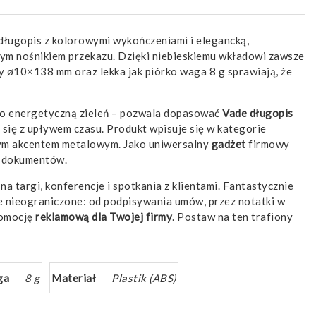
długopis z kolorowymi wykończeniami i elegancką,
onym nośnikiem przekazu. Dzięki niebieskiemu wkładowi zawsze
y ø10×138 mm oraz lekka jak piórko waga 8 g sprawiają, że
 po energetyczną zieleń – pozwala dopasować
Vade długopis
ra się z upływem czasu. Produkt wpisuje się w kategorie
owym akcentem metalowym. Jako uniwersalny
gadżet
firmowy
ki dokumentów.
na targi, konferencje i spotkania z klientami. Fantastycznie
e nieograniczone: od podpisywania umów, przez notatki w
romocję
reklamową
dla Twojej firmy
. Postaw na ten trafiony
ga
8 g
Materiał
Plastik (ABS)