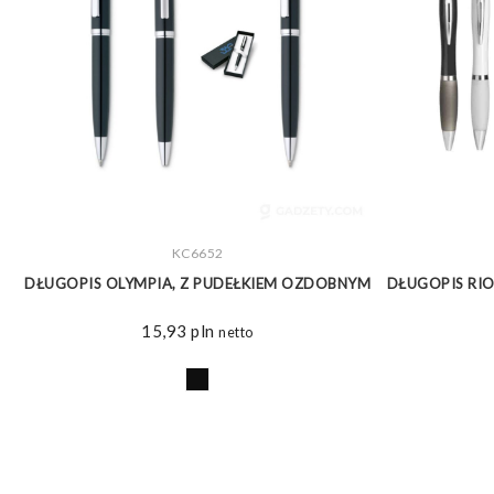
ZOBACZ WIĘCEJ
KC6652
DŁUGOPIS OLYMPIA, Z PUDEŁKIEM OZDOBNYM
DŁUGOPIS RIO
15,93
pln
netto