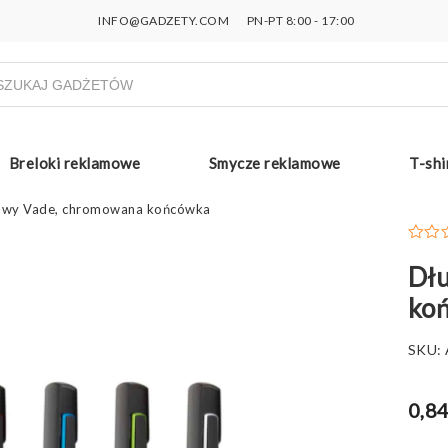
INFO@GADZETY.COM
PN-PT 8:00 - 17:00
ukiwarka
uktów
Breloki reklamowe
Smycze reklamowe
T-shi
kowy Vade, chromowana końcówka
Dłu
ko
SKU:
0,84