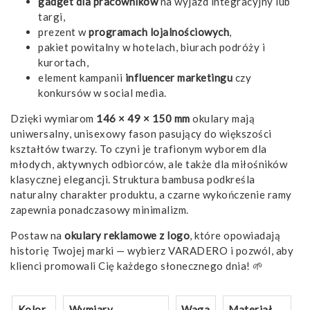
gadget dla pracowników
na wyjazd integracyjny lub
targi,
prezent w
programach lojalnościowych
,
pakiet powitalny w hotelach, biurach podróży i
kurortach,
element kampanii
influencer marketingu
czy
konkursów w social media.
Dzięki wymiarom
146 × 49 × 150 mm
okulary mają
uniwersalny, unisexowy fason pasujący do większości
kształtów twarzy. To czyni je trafionym wyborem dla
młodych, aktywnych odbiorców, ale także dla miłośników
klasycznej elegancji. Struktura bambusa podkreśla
naturalny charakter produktu, a czarne wykończenie ramy
zapewnia ponadczasowy minimalizm.
Postaw na
okulary reklamowe z logo
, które opowiadają
historię Twojej marki — wybierz VARADERO i pozwól, aby
klienci promowali Cię każdego słonecznego dnia! 🌱
Kolor
Wymiary
Waga
Materiał