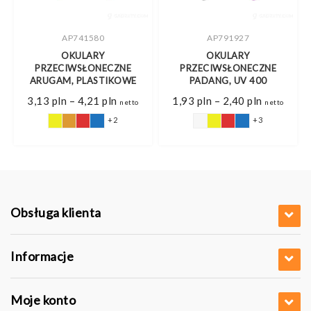
AP741580
AP791927
OKULARY
OKULARY
PRZECIWSŁONECZNE
PRZECIWSŁONECZNE
ARUGAM, PLASTIKOWE
PADANG, UV 400
Zakres
Zakres
3,13
pln
–
4,21
pln
1,93
pln
–
2,40
pln
netto
netto
cen:
cen:
od
od
+2
+3
3,13 pln
1,93 pln
do
do
4,21 pln
2,40 pln
Obsługa klienta
Informacje
Moje konto