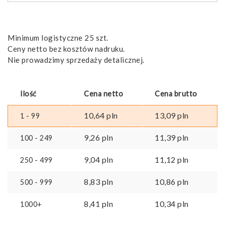
Minimum logistyczne 25 szt.
Ceny netto bez kosztów nadruku.
Nie prowadzimy sprzedaży detalicznej.
Ilość
Cena netto
Cena brutto
10,64
pln
13,09
pln
1 - 99
9,26
pln
11,39
pln
100 - 249
9,04
pln
11,12
pln
250 - 499
8,83
pln
10,86
pln
500 - 999
8,41
pln
10,34
pln
1000+