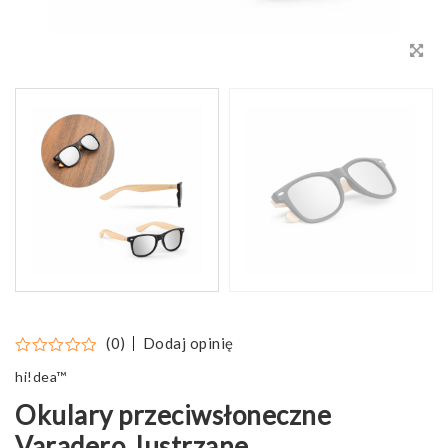
Dodaj opinię
(0)
hi!dea™
Okulary przeciwsłoneczne
Varadero, lustrzane