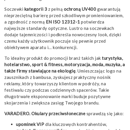
Soczewki
kategorii 3
z pełną
ochroną UV400
gwarantują
nieprzeciętną barierę przed szkodliwym promieniowaniem,
a zgodność z normą
EN ISO 12312-1
potwierdza
najwyższe standardy optyczne. Lustro na soczewkach
dodaje tajemniczości i podkreśla nowoczesny look, dzięki
czemu każdy użytkownik poczuje się pewnie przed
obiektywem aparatu i… konkurencji.
To idealny produkt do promocji branż takich jak
turystyka,
hotelarstwo, sport & fitness, motoryzacja, moda, muzyka, a
także firmy stawiające na ekologię
. Umieszczając logo na
zausznikach z bambusa, zyskujesz praktyczny nośnik
reklamy, który towarzyszy klientom w podróży, na
festiwalu czy podczas codziennych spacerów. Takie
długotrwałe eksponowanie marki buduje pozytywne
skojarzenia i zwiększa zasięg Twojego brandu.
VARADERO. Okulary przeciwsłoneczne
sprawdzą się jako:
upominek VIP
dla kluczowych kontrahentów,