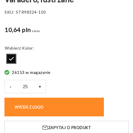
SKU:
STR98324-103
10,64 pln
netto
Kolor
26153 w magazynie
-
+
ilość
Okulary
przeciwsłoneczne
WYCEŃ Z LOGO
KUP BEZ NADRUKU
Varadero,
lustrzane
ZAPYTAJ O PRODUKT