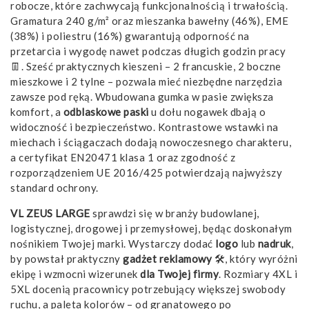
robocze, które zachwycają funkcjonalnością i trwałością.
Gramatura 240 g/m² oraz mieszanka bawełny (46%), EME
(38%) i poliestru (16%) gwarantują odporność na
przetarcia i wygodę nawet podczas długich godzin pracy
👖. Sześć praktycznych kieszeni – 2 francuskie, 2 boczne
mieszkowe i 2 tylne – pozwala mieć niezbędne narzędzia
zawsze pod ręką. Wbudowana gumka w pasie zwiększa
komfort, a
odblaskowe paski
u dołu nogawek dbają o
widoczność i bezpieczeństwo. Kontrastowe wstawki na
miechach i ściągaczach dodają nowoczesnego charakteru,
a certyfikat EN20471 klasa 1 oraz zgodność z
rozporządzeniem UE 2016/425 potwierdzają najwyższy
standard ochrony.
VL ZEUS LARGE
sprawdzi się w branży budowlanej,
logistycznej, drogowej i przemysłowej, będąc doskonałym
nośnikiem Twojej marki. Wystarczy dodać
logo
lub
nadruk
,
by powstał praktyczny
gadżet reklamowy
🛠️, który wyróżni
ekipę i wzmocni wizerunek
dla Twojej firmy
. Rozmiary 4XL i
5XL docenią pracownicy potrzebujący większej swobody
ruchu, a paleta kolorów – od granatowego po