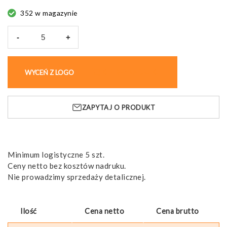
352 w magazynie
-
+
ilość
VL
ZEUS
WYCEŃ Z LOGO
KUP BEZ NADRUKU
LARGE.
Dwukolorowe,
elastyczne
ZAPYTAJ O PRODUKT
spodnie
z
wieloma
kieszeniami
(240
Minimum logistyczne 5 szt.
g/m²),
Ceny netto bez kosztów nadruku.
z
Nie prowadzimy sprzedaży detalicznej.
bawełny
(46%),
EME
Ilość
Cena netto
Cena brutto
(38%)