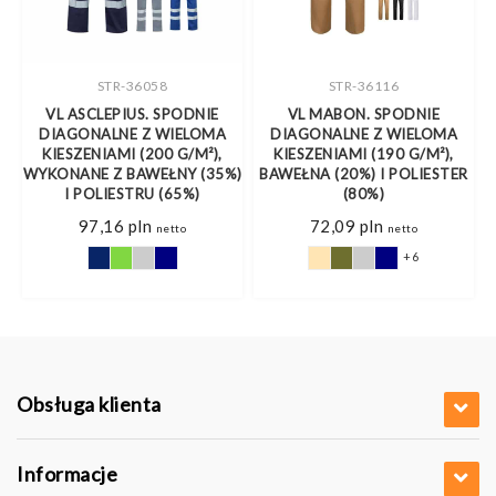
STR-36058
STR-36116
VL ASCLEPIUS. SPODNIE
VL MABON. SPODNIE
NY
DIAGONALNE Z WIELOMA
DIAGONALNE Z WIELOMA
KIESZENIAMI (200 G/M²),
KIESZENIAMI (190 G/M²),
WYKONANE Z BAWEŁNY (35%)
BAWEŁNA (20%) I POLIESTER
I POLIESTRU (65%)
(80%)
97,16
pln
72,09
pln
netto
netto
+6
Obsługa klienta
Informacje