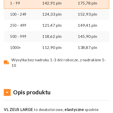
i
142,91
pln
175,78
pln
1 - 99
poliestru
(16%)
124,33
pln
152,93
pln
100 - 249
121,47
pln
149,41
pln
250 - 499
118,62
pln
145,90
pln
500 - 999
112,90
pln
138,87
pln
1000+
Wysyłka bez nadruku 1-3 dni robocze, z nadrukiem 5-
10
Opis produktu
VL ZEUS LARGE
to dwukolorowe,
elastyczne
spodnie