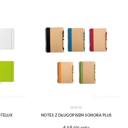
ZOBACZ WIĘCEJ
IT3775
OTELUX
NOTES Z DŁUGOPISEM SONORA PLUS
4,68
pln
netto