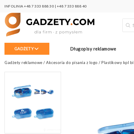
INFOLINIA
+48 7 333 888 30
|
+48 7 333 888 40
Wysz
prod
Długopisy reklamowe
GADŻETY
Gadżety reklamowe
/
Akcesoria do pisania z logo
/
Plastikowy kpl 