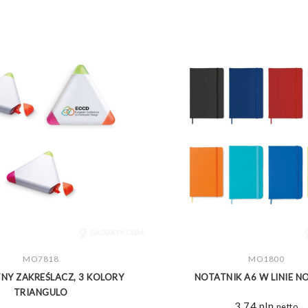
ZOBACZ WIĘCEJ
MO7818
ZOBACZ WIĘCEJ
MO1800
NY ZAKREŚLACZ, 3 KOLORY
NOTATNIK A6 W LINIE N
TRIANGULO
3,74
pln
netto