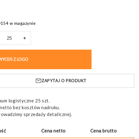
0154 w magazynie
+
ikowy
WYCEŃ Z LOGO
KUP BEZ NADRUKU
owy
OBOX
ZAPYTAJ O PRODUKT
um logistyczne 25 szt.
netto bez kosztów nadruku.
rowadzimy sprzedaży detalicznej.
ość
Cena netto
Cena brutto