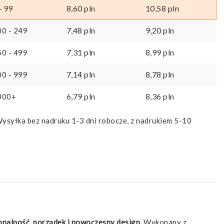
8,60
pln
10,58
pln
- 99
7,48
pln
9,20
pln
00 - 249
7,31
pln
8,99
pln
50 - 499
7,14
pln
8,78
pln
00 - 999
6,79
pln
8,36
pln
000+
ysyłka bez nadruku 1-3 dni robocze, z nadrukiem 5-10
onalność, porządek i nowoczesny design
. Wykonany z