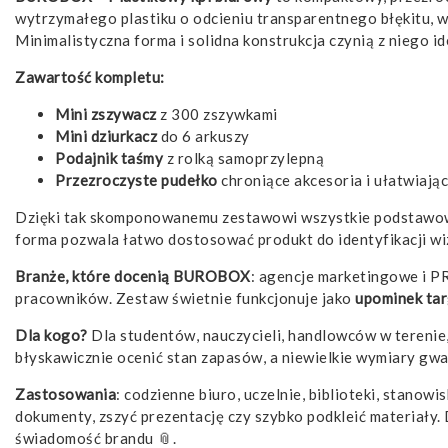
wytrzymałego plastiku o odcieniu transparentnego błękitu, waż
Minimalistyczna forma i solidna konstrukcja czynią z niego i
Zawartość kompletu:
Mini zszywacz
z 300 zszywkami
Mini dziurkacz
do 6 arkuszy
Podajnik taśmy
z rolką samoprzylepną
Przezroczyste pudełko
chroniące akcesoria i ułatwiają
Dzięki tak skomponowanemu zestawowi wszystkie podstawowe 
forma pozwala łatwo dostosować produkt do identyfikacji wiz
Branże, które docenią BUROBOX
: agencje marketingowe i PR
pracowników. Zestaw świetnie funkcjonuje jako
upominek tar
Dla kogo?
Dla studentów, nauczycieli, handlowców w terenie
błyskawicznie ocenić stan zapasów, a niewielkie wymiary gwa
Zastosowania
: codzienne biuro, uczelnie, biblioteki, stan
dokumenty, zszyć prezentację czy szybko podkleić materiały. 
świadomość brandu 📎.