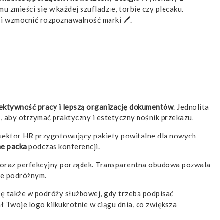
u zmieści się w każdej szufladzie, torbie czy plecaku.
 i wzmocnić rozpoznawalność marki 🖊️.
ektywność pracy i lepszą organizację dokumentów
. Jednolita
 aby otrzymać praktyczny i estetyczny nośnik przekazu.
że sektor HR przygotowujący pakiety powitalne dla nowych
me packa
podczas konferencji.
ć oraz perfekcyjny porządek. Transparentna obudowa pozwala
rze podróżnym.
ię także w podróży służbowej, gdy trzeba podpisać
ł Twoje logo kilkukrotnie w ciągu dnia, co zwiększa