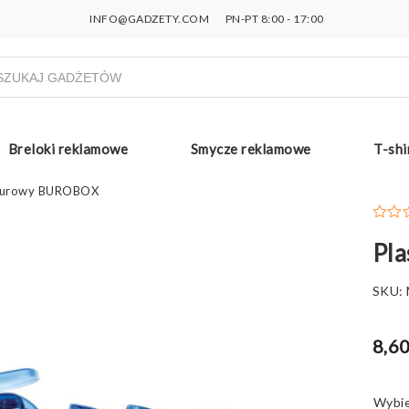
INFO@GADZETY.COM
PN-PT 8:00 - 17:00
ukiwarka
uktów
Breloki reklamowe
Smycze reklamowe
T-shi
biurowy BUROBOX
Pl
SKU:
8,60