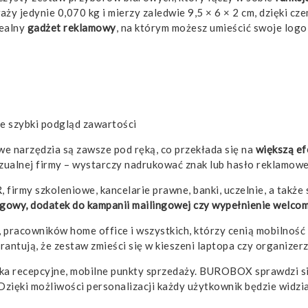
y jedynie 0,070 kg i mierzy zaledwie 9,5 × 6 × 2 cm, dzięki czem
dealny
gadżet reklamowy
, na którym możesz umieścić swoje logo
ce szybki podgląd zawartości
narzędzia są zawsze pod ręką, co przekłada się na
większą ef
ualnej firmy – wystarczy nadrukować znak lub hasło reklamowe,
, firmy szkoleniowe, kancelarie prawne, banki, uczelnie, a tak
gowy, dodatek do kampanii mailingowej czy wypełnienie welco
, pracowników home office i wszystkich, którzy cenią mobilnoś
rantują, że zestaw zmieści się w kieszeni laptopa czy organize
owiska recepcyjne, mobilne punkty sprzedaży. BUROBOX sprawdzi s
Dzięki możliwości personalizacji każdy użytkownik będzie widzia