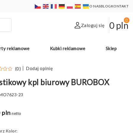
O NAS
BLOG
KONTAKT
0
0
pln
Zaloguj się
rty reklamowe
Kubki reklamowe
Sklep
Dodaj opinię
(0)
astikowy kpl biurowy BUROBOX
MO7623-23
 pln
netto
Kolor