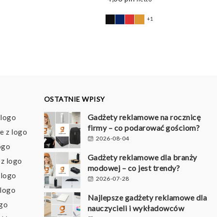
+1
OSTATNIE WPISY
Gadżety reklamowe na rocznicę
 logo
firmy – co podarować gościom?
e z logo
2026-08-04
ogo
Gadżety reklamowe dla branży
z logo
modowej – co jest trendy?
 logo
2026-07-28
 logo
Najlepsze gadżety reklamowe dla
ogo
nauczycieli i wykładowców