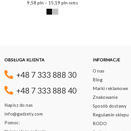
Zakres
9,58
pln
–
15,19
pln
netto
cen:
od
9,58 pln
do
15,19 pln
OBSŁUGA KLIENTA
INFORMACJE
O nas
+48 7 333 888 30
Blog
Marki reklamowe
+48 7 333 888 40
Znakowanie
Napisz do nas
Sposób dostawy
info@gadzety.com
Regulamin sklepu
Pomoc:
RODO