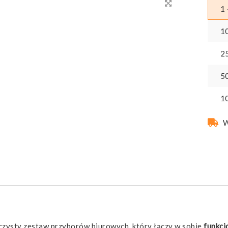
1 
1
2
5
1
W
zysty zestaw przyborów biurowych, który łączy w sobie
funkcj