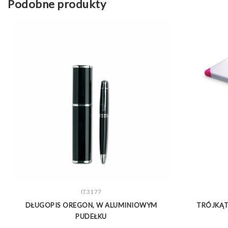
Podobne produkty
ZOBACZ WIĘCEJ
IT3177
DŁUGOPIS OREGON, W ALUMINIOWYM
TRÓJKĄT
PUDEŁKU