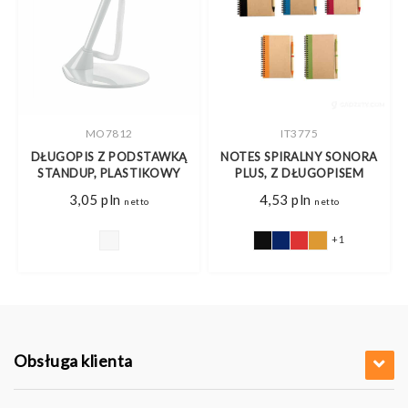
MO7812
IT3775
L,
DŁUGOPIS Z PODSTAWKĄ
NOTES SPIRALNY SONORA
Z
STANDUP, PLASTIKOWY
PLUS, Z DŁUGOPISEM
3,05
pln
4,53
pln
netto
netto
+1
Obsługa klienta