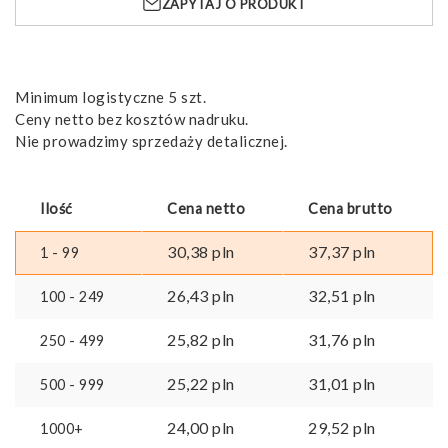
ZAPYTAJ O PRODUKT
pen
Minimum logistyczne 5 szt.
Ceny netto bez kosztów nadruku.
Nie prowadzimy sprzedaży detalicznej.
Ilość
Cena netto
Cena brutto
30,38
pln
37,37
pln
1 - 99
26,43
pln
32,51
pln
100 - 249
25,82
pln
31,76
pln
250 - 499
25,22
pln
31,01
pln
500 - 999
24,00
pln
29,52
pln
1000+