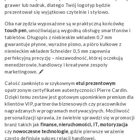
grawer lub nadruk, dlatego Twój logotyp będzie
prezentował się wyjątkowo czytelnie i stylowo.
Oba narzędzia wyposażone są w praktyczną końcówkę
touch pen
, umożliwiającą wygodną obsługę smartfonów i
tabletów. Długopis z niebieskim wkładem 0,7 mm
gwarantuje płynne, wyraźne pismo, a pióro kulkowe z
niemieckim wkładem Schneider 0,5 mm zapewnia
perfekcyjną precyzję – niezawodność, której oczekują
menedżerowie, handlowcy i kreatywne zespoły
marketingowe. 🖋️
Całość zamknięto w szykownym
etui prezentowym
opatrzonym certyfikatem autentyczności Pierre Cardin.
Dzięki temu zestaw jest gotowym upominkiem premium dla
klientów VIP, partnerów biznesowych czy pracowników
nagradzanych w programach motywacyjnych. Możliwość
personalizacji sprawia, że świetnie sprawdzi się w promocji
branż takich jak
finanse, nieruchomości, IT, motoryzacja
czy
nowoczesne technologie
, gdzie pierwsze wrażenie
często definiuje sukces relacji handlowej.