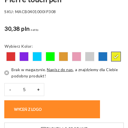
SKU:
MACB0401000IP308
30,38 pln
netto
Kolor
Brak w magazynie.
Napisz do nas
, a znajdziemy dla Ciebie
podobny produkt!
-
+
ilość
Zestaw
piśmienny
WYCEŃ Z LOGO
KUP BEZ NADRUKU
CELEBRATION
Pierre
touch