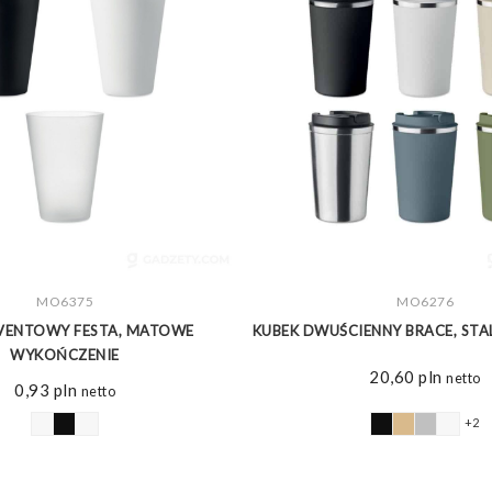
ZOBACZ WIĘCEJ
MO6375
ZOBACZ WIĘCEJ
MO6276
EVENTOWY FESTA, MATOWE
KUBEK DWUŚCIENNY BRACE, STA
WYKOŃCZENIE
20,60
pln
netto
0,93
pln
netto
+2