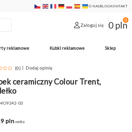
O NAS
BLOG
KONTAKT
0
0
pln
Zaloguj się
rty reklamowe
Kubki reklamowe
Sklep
Dodaj opinię
(0)
ek ceramiczny Colour Trent,
dełko
MO9242-03
9 pln
netto