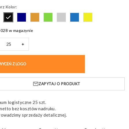
Kolor
4028 w magazynie
+
k
iczny
WYCEŃ Z LOGO
KUP BEZ NADRUKU
r
,
ko
ZAPYTAJ O PRODUKT
um logistyczne 25 szt.
netto bez kosztów nadruku.
rowadzimy sprzedaży detalicznej.