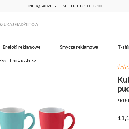
INFO@GADZETY.COM
PN-PT 8:00 - 17:00
ukiwarka
uktów
Breloki reklamowe
Smycze reklamowe
T-shi
lour Trent, pudełko
Kub
pu
SKU:
11,1