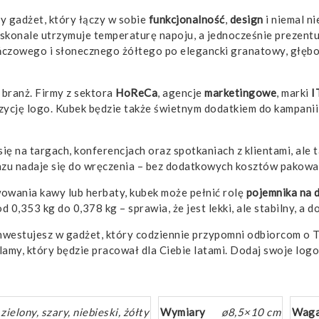
 gadżet, który łączy w sobie
funkcjonalność
,
design
i niemal n
oskonale utrzymuje temperaturę napoju, a jednocześnie prezentu
zowego i słonecznego żółtego po elegancki granatowy, głęboki 
 branż. Firmy z sektora
HoReCa
, agencje
marketingowe
, marki
I
ozycję logo. Kubek będzie także świetnym dodatkiem do kampan
ę na targach, konferencjach oraz spotkaniach z klientami, ale t
azu nadaje się do wręczenia – bez dodatkowych kosztów pakowa
wowania kawy lub herbaty, kubek może pełnić rolę
pojemnika na 
0,353 kg do 0,378 kg – sprawia, że jest lekki, ale stabilny, a
inwestujesz w gadżet, który codziennie przypomni odbiorcom o
my, który będzie pracował dla Ciebie latami. Dodaj swoje logo, 
elony, szary, niebieski, żółty
Wymiary
ø8,5×10 cm
Wag