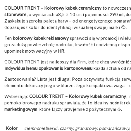
COLOUR TRENT – Kolorowy kubek ceramiczny
to nowoczesny
stoneware
, o wymiarach ø8,5 × 10 cm i pojemności 290 ml, d
Zaskakuje szeroką paletą barw – od energetycznego pomarańc
dopasujesz kolor do identyfikacji wizualnej swojej marki 😊.
Ten
kolorowy kubek reklamowy
sprawdzi się w promocji wielu
go za dużą powierzchnię nadruku, trwałość i codzienną eksp
upominek motywacyjny w
HR
.
COLOUR TRENT jest najlepszy dla firm, które chcą wyróżnić si
indywidualnemu opakowaniu kartonowemu
każda sztuka od r
Zastosowania? Lista jest długa! Poza oczywistą funkcją ser
elementu dekoracyjnego w biurze. Jego kompaktowa waga – od 
Wybierając
COLOUR TRENT – Kolorowy kubek ceramiczny
, 
pełnokolorowego nadruku sprawiają, że to idealny nośnik rekla
marketingowym
, które łączy przyjemne z pożytecznym ☕.
Kolor
ciemnoniebieski, czarny, granatowy, pomarańczowy, zi