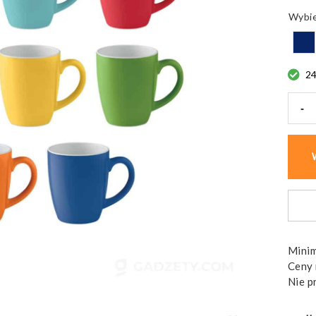
2
-
ilość
Kube
ceram
Colou
Trent
pudeł
Minim
Ceny 
Nie p