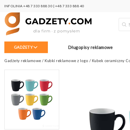
INFOLINIA
+48 7 333 888 30
|
+48 7 333 888 40
Wysz
prod
Długopisy reklamowe
GADŻETY
Gadżety reklamowe
/
Kubki reklamowe z logo
/
Kubek ceramiczny Co