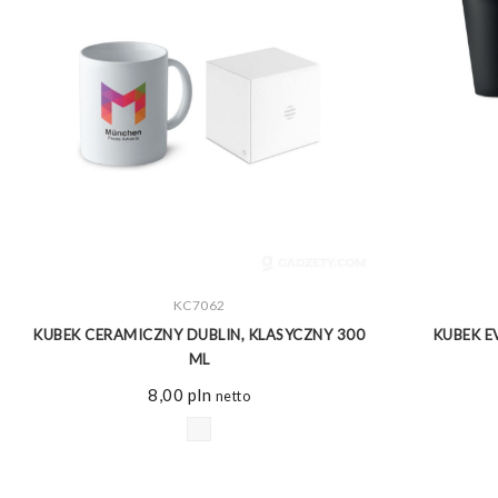
ZOBACZ WIĘCEJ
KC7062
KUBEK CERAMICZNY DUBLIN, KLASYCZNY 300
KUBEK 
ML
8,00
pln
netto