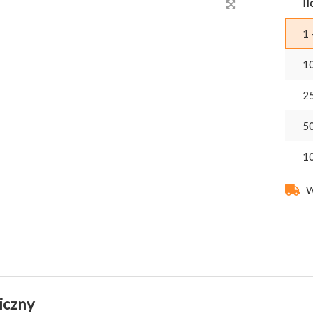
Il
1 
1
2
5
1
W
iczny