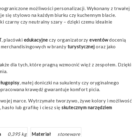
ieograniczone możliwości personalizacji. Wykonany z trwałej
je się stylowo na każdym biurku czy kuchennym blacie.
czarny czy neutralny szary – dzięki czemu idealnie
T
, placówki
edukacyjne
czy organizatorzy
eventów
docenią
ii merchandisingowych w branży
turystycznej
oraz jako
akże dla tych, które pragną wzmocnić więź z zespołem. Dzięki
nia.
długopisy
, małej doniczki na sukulenty czy oryginalnego
 dopracowana krawędź gwarantuje komfort picia.
 Twojej marce. Wytrzymałe tworzywo, żywe kolory i możliwość
hasło lub grafikę i ciesz się
skutecznym narzędziem
a
0,395 kg
Materiał
stoneware