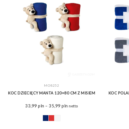
ZOBACZ WIĘCEJ
MO8252
M
KOC DZIECIĘCY MANTA 120×80 CM Z MISIEM
KOC POLA
Zakres
33,99
pln
–
35,99
pln
netto
cen:
od
33,99 pln
do