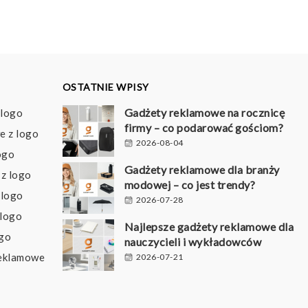
OSTATNIE WPISY
Gadżety reklamowe na rocznicę
 logo
firmy – co podarować gościom?
e z logo
2026-08-04
ogo
Gadżety reklamowe dla branży
z logo
modowej – co jest trendy?
 logo
2026-07-28
 logo
Najlepsze gadżety reklamowe dla
ogo
nauczycieli i wykładowców
reklamowe
2026-07-21