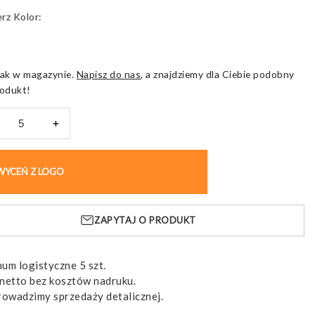
Kolor
ak w magazynie.
Napisz do nas
, a znajdziemy dla Ciebie podobny
odukt!
+
óżny
WYCEŃ Z LOGO
KUP BEZ NADRUKU
,
owy
ZAPYTAJ O PRODUKT
em
um logistyczne 5 szt.
netto bez kosztów nadruku.
rowadzimy sprzedaży detalicznej.