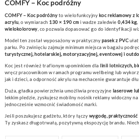
COMFY – Koc podróżny
COMFY – Koc podróżny
to wielofunkcyjny
koc reklamowy z l
acrylu
, o wymiarach
130 × 190 cm
i wadze zaledwie
0,434 kg
wielokolorowy
, co pozwala dopasować go do identyfikacji wiz
Model ten został wyposażony w praktyczny
pasek z PVC
ułat
parku. Po zwinięciu zajmuje minimum miejsca w bagażu podręc
turystycznej, hotelarskiej, motoryzacyjnej, eventowej i outd
Koc jest również trafionym upominkiem dla
linii lotniczych,
wręcz pracownikom w ramach programu wellbeing lub wykorzys
jak i dzieci, a odporność akrylu na mechacenie gwarantuje d
Duża, gładka powierzchnia umożliwia precyzyjne
laserowe lu
lekkim pledzie, zyskujesz mobilny nośnik reklamy widoczny na
jednocześnie wzmocnić świadomość marki.
Jeśli poszukujesz gadżetu, który łączy
wygodę, praktyczność i
Ty zyskasz długotrwałą, pozytywną ekspozycję brandu. Niech 