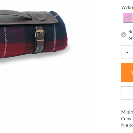
Br
pr
-
ilość
Koc
podr
Comfy
akryl
z
paski
Minim
Ceny 
Nie p