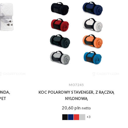
ZOBACZ WIĘCEJ
MO7245
UNDA,
KOC POLAROWY STAVENGER, Z RĄCZKĄ
PET
NYLONOWĄ
20,60
pln
netto
+3