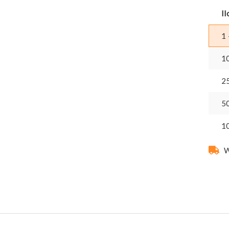
Il
1 
1
2
5
1
W