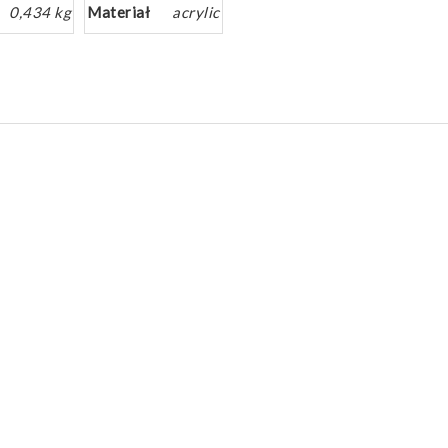
0,434 kg
Materiał
acrylic