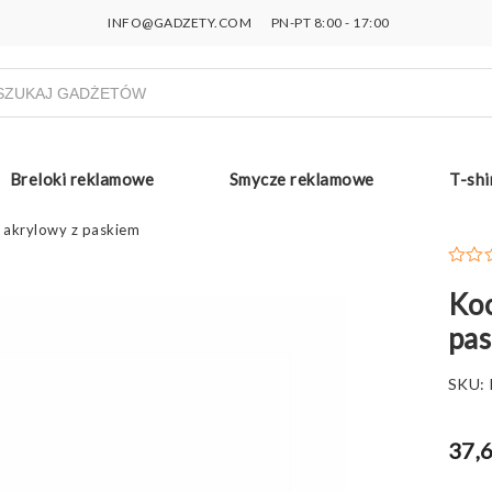
INFO@GADZETY.COM
PN-PT 8:00 - 17:00
ukiwarka
uktów
Breloki reklamowe
Smycze reklamowe
T-shi
 akrylowy z paskiem
Koc
pa
SKU:
37,6