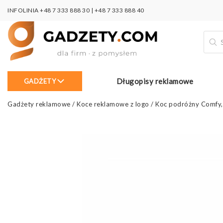
INFOLINIA
+48 7 333 888 30
|
+48 7 333 888 40
Wysz
prod
Długopisy reklamowe
GADŻETY
Gadżety reklamowe
/
Koce reklamowe z logo
/
Koc podróżny Comfy,