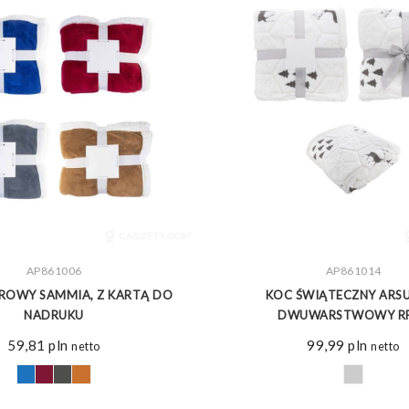
ZOBACZ WIĘCEJ
AP861006
ZOBACZ WIĘCEJ
AP861014
ROWY SAMMIA, Z KARTĄ DO
KOC ŚWIĄTECZNY ARS
NADRUKU
DWUWARSTWOWY R
59,81
pln
99,99
pln
netto
netto