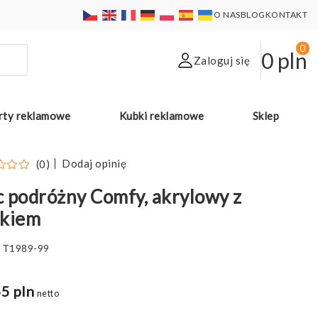
O NAS
BLOG
KONTAKT
0
0
pln
Zaloguj się
rty reklamowe
Kubki reklamowe
Sklep
Dodaj opinię
(0)
 podróżny Comfy, akrylowy z
skiem
IT1989-99
5 pln
netto