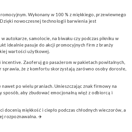
m promocyjnym. Wykonany w 100 % z miękkiego, przewiewnego
 Dzięki nowoczesnej technologii barwienia jest
 w autokarze, samolocie, na biwaku czy podczas pikniku w
t idealnie pasuje do akcji promocyjnych firm z branży
iej wartości użytkowej.
i incentive. Zaoferuj go pasażerom w pakietach powitalnych,
 sprawia, że z komfortu skorzystają zarówno osoby dorosłe,
e nawet po wielu praniach. Umieszczając znak firmowy na
sty sposób, aby zbudować emocjonalną więź z odbiorcą i
nci docenią miękkość i ciepło podczas chłodnych wieczorów, a
ej rozpoznawalna. ✈️