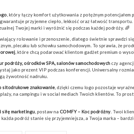
ogo
, który łączy komfort użytkowania z potężnym potencjałe
, gwarantuje przyjemne ciepło, lekkość oraz łatwość transportu.
ualnej Twojej marki i wyróżnić się podczas każdej podróży. 🌈
wiający rolowanie i przenoszenie, dlatego świetnie sprawdzi się
znym, plecaku lub schowku samochodowym. To sprawia, że produk
oorowej
, które chcą podarować klientom gadżet premium o wysok
 biur podróży, ośrodków SPA, salonów samochodowych
czy agencj
taj jako prezent VIP podczas konferencji. Uniwersalny rozmiar
ługą żywotność nadruku.
b sitodrukowe znakowanie
, dzięki czemu logo pozostaje wyraźn
 plaży, na campingu i w social mediach Twoich klientów. To pro
 siłę marketingu
, postaw na
COMFY – Koc podróżny
. Twoi klie
każda podróż stanie się przyjemniejsza, a Twoja marka – bardzi