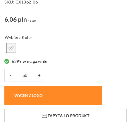
SKU:
CX1362-06
6,06 pln
netto
Kolor
6399 w magazynie
-
+
ilość
Lampka
świąteczna
WYCEŃ Z LOGO
KUP BEZ NADRUKU
LUMITREE,
zmienia
kolory
ZAPYTAJ O PRODUKT