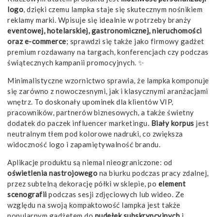
logo
, dzięki czemu lampka staje się skutecznym nośnikiem
reklamy marki. Wpisuje się idealnie w potrzeby branży
eventowej, hotelarskiej, gastronomicznej, nieruchomości
oraz e-commerce
; sprawdzi się także jako firmowy gadżet
premium rozdawany na targach, konferencjach czy podczas
świątecznych kampanii promocyjnych. ✨
Minimalistyczne wzornictwo sprawia, że lampka komponuje
się zarówno z nowoczesnymi, jak i klasycznymi aranżacjami
wnętrz. To doskonały upominek dla klientów VIP,
pracowników, partnerów biznesowych, a także świetny
dodatek do paczek influencer marketingu.
Biały korpus
jest
neutralnym tłem pod kolorowe nadruki, co zwiększa
widoczność logo i zapamiętywalność brandu.
Aplikacje produktu są niemal nieograniczone: od
oświetlenia nastrojowego
na biurku podczas pracy zdalnej,
przez subtelną dekorację półki w sklepie, po
element
scenografii
podczas sesji zdjęciowych lub wideo. Ze
względu na swoją kompaktowość lampka jest także
popularnym gadżetem do
pudełek subskrypcyjnych
i