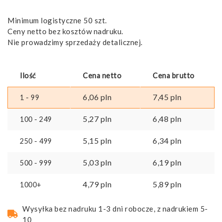
Minimum logistyczne 50 szt.
Ceny netto bez kosztów nadruku.
Nie prowadzimy sprzedaży detalicznej.
Ilość
Cena netto
Cena brutto
6,06
pln
7,45
pln
1 - 99
5,27
pln
6,48
pln
100 - 249
5,15
pln
6,34
pln
250 - 499
5,03
pln
6,19
pln
500 - 999
4,79
pln
5,89
pln
1000+
Wysyłka bez nadruku 1-3 dni robocze, z nadrukiem 5-
10