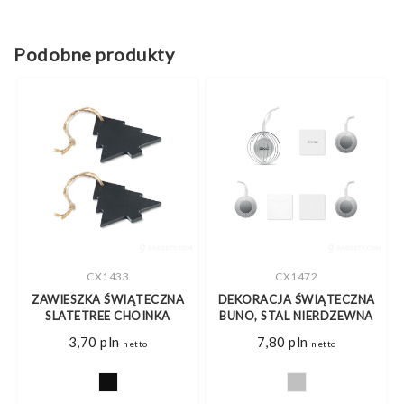
Podobne produkty
CX1433
CX1472
A
ZAWIESZKA ŚWIĄTECZNA
DEKORACJA ŚWIĄTECZNA
M
SLATETREE CHOINKA
BUNO, STAL NIERDZEWNA
3,70
pln
7,80
pln
netto
netto