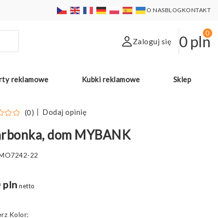
O NAS
BLOG
KONTAKT
0
0
pln
Zaloguj się
rty reklamowe
Kubki reklamowe
Sklep
Dodaj opinię
(0)
arbonka, dom MYBANK
MO7242-22
 pln
netto
Kolor