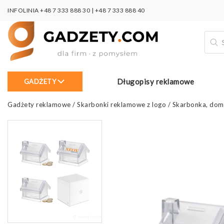
INFOLINIA
+48 7 333 888 30
|
+48 7 333 888 40
Wysz
prod
Długopisy reklamowe
GADŻETY
Gadżety reklamowe
/
Skarbonki reklamowe z logo
/
Skarbonka, do