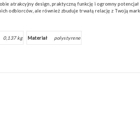
obie atrakcyjny design, praktyczną funkcję i ogromny potencja
ich odbiorców, ale również zbuduje trwałą relację z Twoją marką 
0,137 kg
Materiał
polystyrene