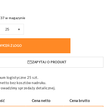
737 w magazynie
+
onka,
WYCEŃ Z LOGO
KUP BEZ NADRUKU
ANK
ZAPYTAJ O PRODUKT
um logistyczne 25 szt.
netto bez kosztów nadruku.
rowadzimy sprzedaży detalicznej.
ość
Cena netto
Cena brutto