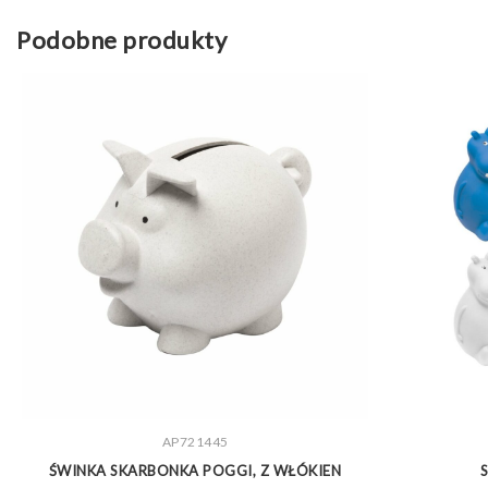
Podobne produkty
ZOBACZ WIĘCEJ
AP721445
M
ŚWINKA SKARBONKA POGGI, Z WŁÓKIEN