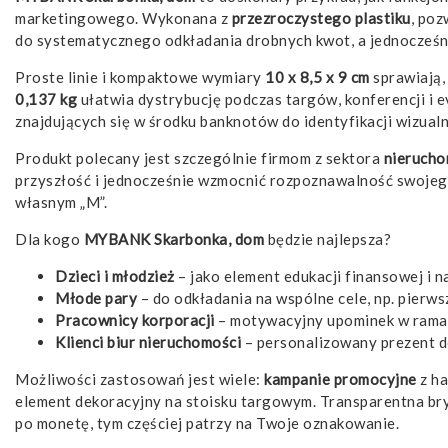
marketingowego. Wykonana z
przezroczystego plastiku
, poz
do systematycznego odkładania drobnych kwot, a jednocześn
Proste linie i kompaktowe wymiary
10 x 8,5 x 9 cm
sprawiają, 
0,137 kg
ułatwia dystrybucję podczas targów, konferencji i
znajdujących się w środku banknotów do identyfikacji wizualne
Produkt polecany jest szczególnie firmom z sektora
nierucho
przyszłość i jednocześnie wzmocnić rozpoznawalność swojego
własnym „M”.
Dla kogo
MYBANK Skarbonka, dom
będzie najlepsza?
Dzieci i młodzież
– jako element edukacji finansowej i 
Młode pary
– do odkładania na wspólne cele, np. pierws
Pracownicy korporacji
– motywacyjny upominek w rama
Klienci biur nieruchomości
– personalizowany prezent d
Możliwości zastosowań jest wiele:
kampanie promocyjne
z ha
element dekoracyjny na stoisku targowym. Transparentna brył
po monetę, tym częściej patrzy na Twoje oznakowanie.