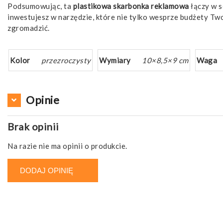
Podsumowując, ta
plastikowa skarbonka reklamowa
łączy w s
inwestujesz w narzędzie, które nie tylko wesprze budżety Two
zgromadzić.
Kolor
przezroczysty
Wymiary
10×8,5×9 cm
Waga
Opinie
Brak opinii
Na razie nie ma opinii o produkcie.
DODAJ OPINIĘ