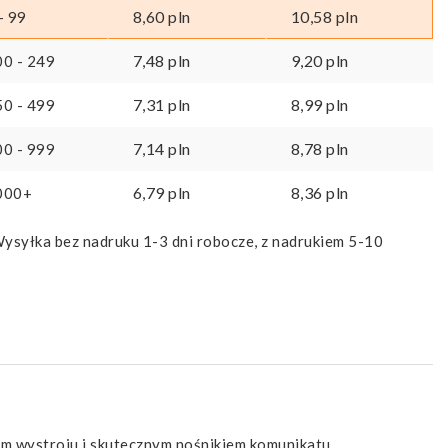
8,60
pln
10,58
pln
- 99
7,48
pln
9,20
pln
00 - 249
7,31
pln
8,99
pln
50 - 499
7,14
pln
8,78
pln
00 - 999
6,79
pln
8,36
pln
000+
ysyłka bez nadruku 1-3 dni robocze, z nadrukiem 5-10
m wystroju i skutecznym nośnikiem komunikatu