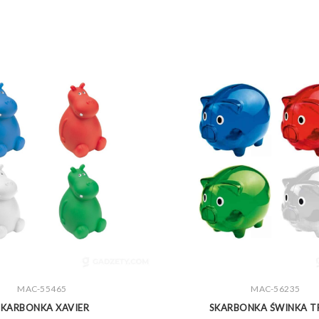
MAC-55465
ZOBACZ WIĘCEJ
MAC-56235
ZOBACZ WIĘCEJ
SKARBONKA XAVIER
SKARBONKA ŚWINKA T