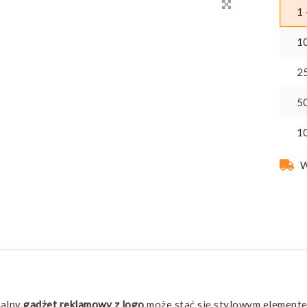
1 
1
2
5
1
W
nalny
gadżet reklamowy z logo
może stać się stylowym elemente