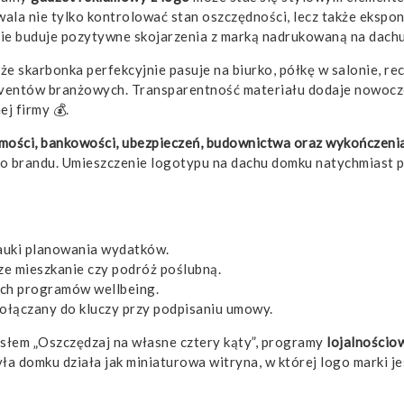
wala nie tylko kontrolować stan oszczędności, lecz także eksp
ie buduje pozytywne skojarzenia z marką nadrukowaną na dach
że skarbonka perfekcyjnie pasuje na biurko, półkę w salonie, re
 eventów branżowych. Transparentność materiału dodaje nowoc
j firmy 💰.
mości, bankowości, ubezpieczeń, budownictwa oraz wykończeni
 brandu. Umieszczenie logotypu na dachu domku natychmiast pr
nauki planowania wydatków.
ze mieszkanie czy podróż poślubną.
ch programów wellbeing.
ołączany do kluczy przy podpisaniu umowy.
słem „Oszczędzaj na własne cztery kąty”, programy
lojalnościo
a domku działa jak miniaturowa witryna, w której logo marki je