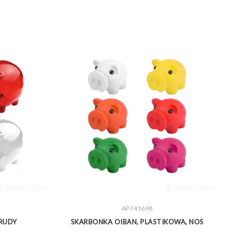
ZOBACZ WIĘCEJ
AP741698
RUDY
SKARBONKA OIBAN, PLASTIKOWA, NOS