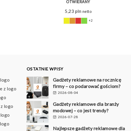
OTWIERANY
5,23
pln
netto
+2
OSTATNIE WPISY
Gadżety reklamowe na rocznicę
 logo
firmy – co podarować gościom?
e z logo
2026-08-04
ogo
Gadżety reklamowe dla branży
z logo
modowej – co jest trendy?
 logo
2026-07-28
 logo
Najlepsze gadżety reklamowe dla