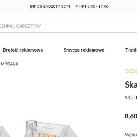
INFO@GADZETY.COM
PN-PT 8:00 - 17:00
ukiwarka
uktów
Breloki reklamowe
Smycze reklamowe
T-shi
m MYBANK
Sk
SKU:
8,60