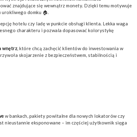
onować znajdujące się wewnątrz monety. Dzięki temu motywuje
u urokliwego domku 🏠.
cepcję hotelu czy ladę w punkcie obsługi klienta. Lekka waga
zesnego charakteru i pozwala dopasować kolorystykę
a wnętrz
, które chcą zachęcić klientów do inwestowania w
zywoła skojarzenie z bezpieczeństwem, stabilnością i
we
w bankach, pakiety powitalne dla nowych lokatorów czy
st nieustannie eksponowane – im częściej użytkownik sięga