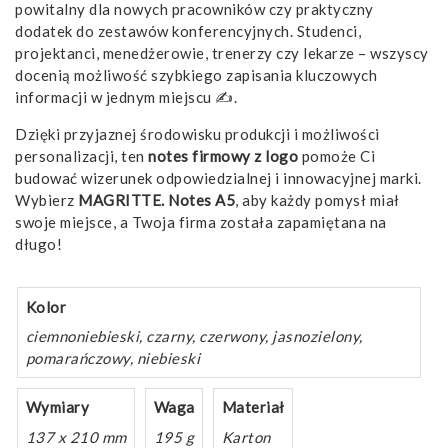
powitalny dla nowych pracowników czy praktyczny
dodatek do zestawów konferencyjnych. Studenci,
projektanci, menedżerowie, trenerzy czy lekarze – wszyscy
docenią możliwość szybkiego zapisania kluczowych
informacji w jednym miejscu ✍️.
Dzięki przyjaznej środowisku produkcji i możliwości
personalizacji, ten
notes firmowy z logo
pomoże Ci
budować wizerunek odpowiedzialnej i innowacyjnej marki.
Wybierz
MAGRITTE. Notes A5
, aby każdy pomysł miał
swoje miejsce, a Twoja firma została zapamiętana na
długo!
Kolor
ciemnoniebieski, czarny, czerwony, jasnozielony,
pomarańczowy, niebieski
Wymiary
Waga
Materiał
137 x 210 mm
195 g
Karton