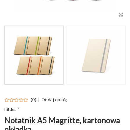
Dodaj opinię
(0)
hi!dea™
Notatnik A5 Magritte, kartonowa
okładka