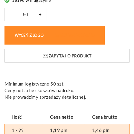
16196 w magazynie
-
+
ilość
Zakładka
do
WYCEŃ Z LOGO
KUP BEZ NADRUKU
książek
Idea,
z
ZAPYTAJ O PRODUKT
recyklingu
Minimum logistyczne 50 szt.
Ceny netto bez kosztów nadruku.
Nie prowadzimy sprzedaży detalicznej.
Ilość
Cena netto
Cena brutto
1,19
pln
1,46
pln
1 - 99