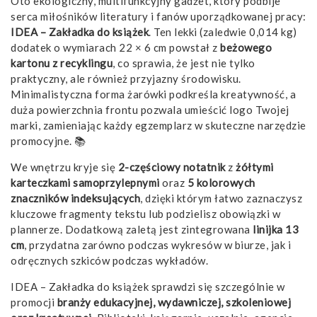
Oto ekologiczny, multifunkcyjny gadżet, który podbije
serca miłośników literatury i fanów uporządkowanej pracy:
IDEA – Zakładka do książek
. Ten lekki (zaledwie 0,014 kg)
dodatek o wymiarach 22 × 6 cm powstał z
beżowego
kartonu z recyklingu
, co sprawia, że jest nie tylko
praktyczny, ale również przyjazny środowisku.
Minimalistyczna forma żarówki podkreśla kreatywność, a
duża powierzchnia frontu pozwala umieścić logo Twojej
marki, zamieniając każdy egzemplarz w skuteczne narzędzie
promocyjne. 📚
We wnętrzu kryje się
2-częściowy notatnik
z
żółtymi
karteczkami samoprzylepnymi
oraz
5 kolorowych
znaczników indeksujących
, dzięki którym łatwo zaznaczysz
kluczowe fragmenty tekstu lub podzielisz obowiązki w
plannerze. Dodatkową zaletą jest zintegrowana
linijka 13
cm
, przydatna zarówno podczas wykresów w biurze, jak i
odręcznych szkiców podczas wykładów.
IDEA – Zakładka do książek sprawdzi się szczególnie w
promocji
branży edukacyjnej, wydawniczej, szkoleniowej