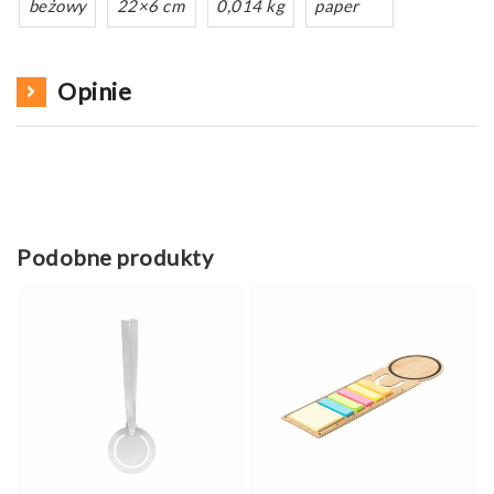
beżowy
22×6 cm
0,014 kg
paper
Opinie
Podobne produkty