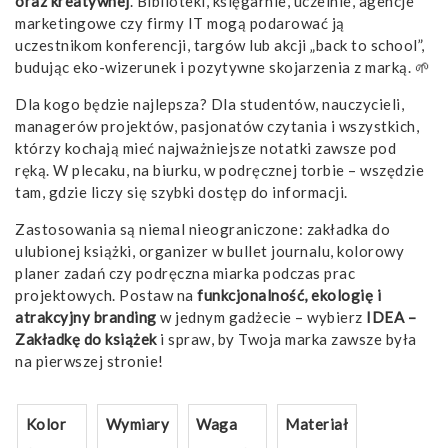
oraz kreatywnej
. Biblioteki, księgarnie, uczelnie, agencje
marketingowe czy firmy IT mogą podarować ją
uczestnikom konferencji, targów lub akcji „back to school”,
budując eko-wizerunek i pozytywne skojarzenia z marką. 🌱
Dla kogo będzie najlepsza? Dla studentów, nauczycieli,
managerów projektów, pasjonatów czytania i wszystkich,
którzy kochają mieć najważniejsze notatki zawsze pod
ręką. W plecaku, na biurku, w podręcznej torbie – wszędzie
tam, gdzie liczy się szybki dostęp do informacji.
Zastosowania są niemal nieograniczone: zakładka do
ulubionej książki, organizer w bullet journalu, kolorowy
planer zadań czy podręczna miarka podczas prac
projektowych. Postaw na
funkcjonalność, ekologię i
atrakcyjny branding
w jednym gadżecie – wybierz
IDEA –
Zakładkę do książek
i spraw, by Twoja marka zawsze była
na pierwszej stronie!
Kolor
Wymiary
Waga
Materiał