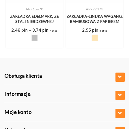
AP718678
AP722173
ZAKŁADKA EDELMARK, ZE
ZAKŁADKA-LINIJKA WAGANG,
STALI NIERDZEWNEJ
BAMBUSOWA Z PAPIEREM
Zakres
2,48
pln
–
3,74
pln
2,55
pln
netto
netto
cen:
od
2,48 pln
do
3,74 pln
Obsługa klienta
Informacje
Moje konto