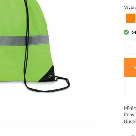
6
-
ilość
Wore
żegla
Stripe
z
paski
odbl
Minim
Ceny 
Nie p