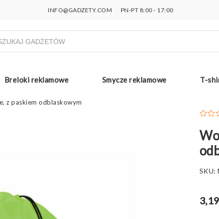
INFO@GADZETY.COM
PN-PT 8:00 - 17:00
ukiwarka
uktów
Breloki reklamowe
Smycze reklamowe
T-shi
pe, z paskiem odblaskowym
Wor
od
SKU:
3,19