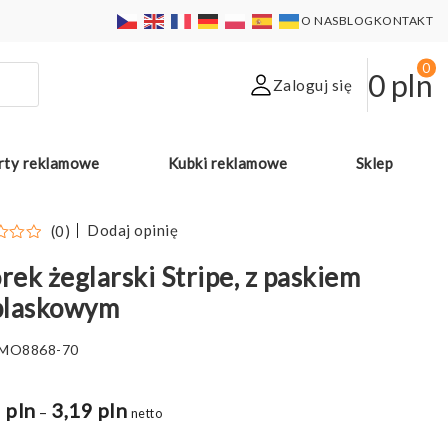
O NAS
BLOG
KONTAKT
0
0
pln
Zaloguj się
rty reklamowe
Kubki reklamowe
Sklep
Dodaj opinię
(0)
ek żeglarski Stripe, z paskiem
blaskowym
MO8868-70
 pln
3,19 pln
Zakres
–
netto
cen: