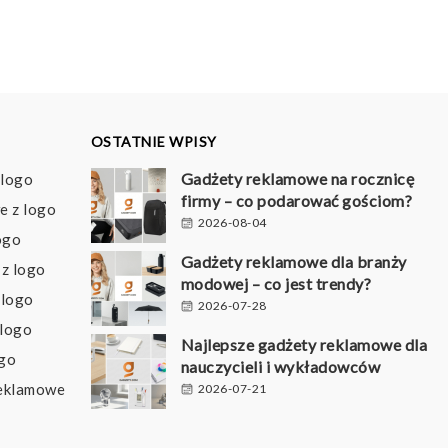
OSTATNIE WPISY
Gadżety reklamowe na rocznicę
 logo
firmy – co podarować gościom?
e z logo
2026-08-04
ogo
Gadżety reklamowe dla branży
z logo
modowej – co jest trendy?
 logo
2026-07-28
 logo
Najlepsze gadżety reklamowe dla
ogo
nauczycieli i wykładowców
reklamowe
2026-07-21