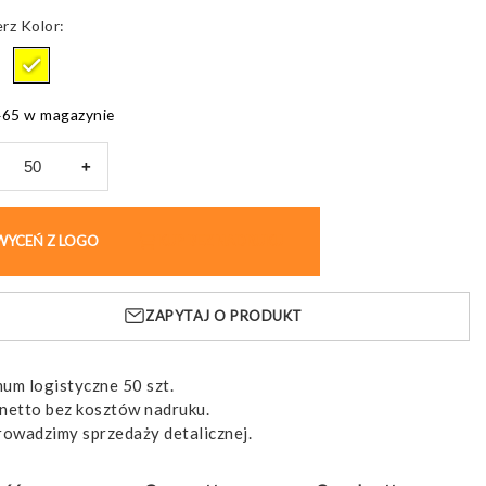
od
Kolor
3,19 pln
do
3,99 pln
465 w magazynie
+
k
rski
WYCEŃ Z LOGO
KUP BEZ NADRUKU
,
em
ZAPYTAJ O PRODUKT
askowym
um logistyczne 50 szt.
netto bez kosztów nadruku.
rowadzimy sprzedaży detalicznej.