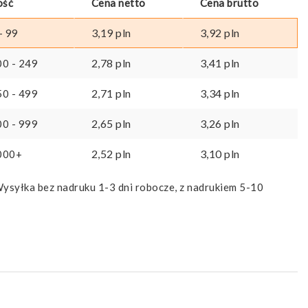
ość
Cena netto
Cena brutto
3,19
pln
3,92
pln
- 99
2,78
pln
3,41
pln
00 - 249
2,71
pln
3,34
pln
50 - 499
2,65
pln
3,26
pln
00 - 999
2,52
pln
3,10
pln
000+
ysyłka bez nadruku 1-3 dni robocze, z nadrukiem 5-10