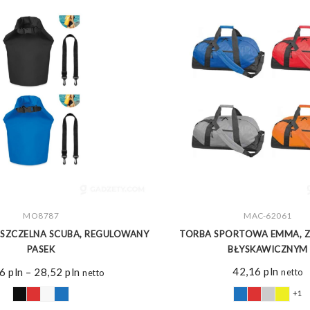
ZOBACZ WIĘCEJ
MO8787
MAC-62061
ZOBACZ WIĘCEJ
ZCZELNA SCUBA, REGULOWANY
TORBA SPORTOWA EMMA, Z
PASEK
BŁYSKAWICZNYM
Zakres
42,16
pln
76
pln
–
28,52
pln
netto
netto
cen:
+1
od
13,76 pln