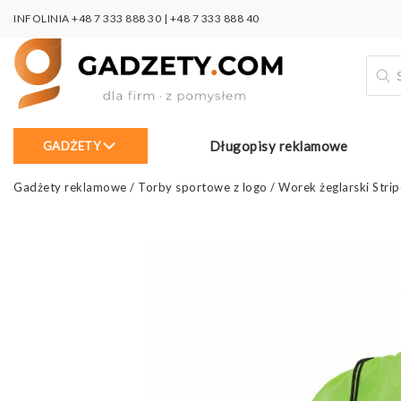
INFOLINIA
+48 7 333 888 30
|
+48 7 333 888 40
Wysz
prod
Długopisy reklamowe
GADŻETY
Gadżety reklamowe
/
Torby sportowe z logo
/
Worek żeglarski Stri