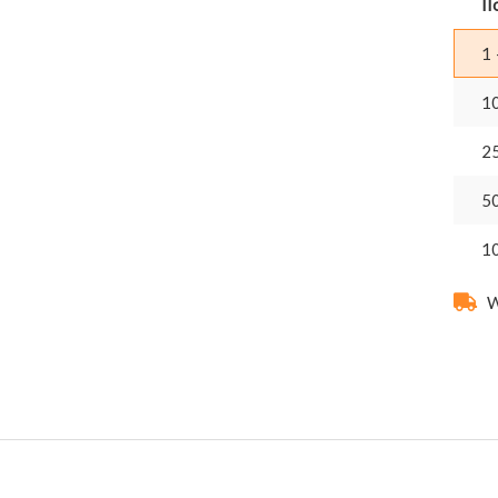
Il
1 
1
2
5
1
W