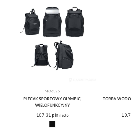
ZOBACZ WIĘCEJ
MO6325
T
PLECAK SPORTOWY OLYMPIC,
TORBA WODOS
WIELOFUNKCYJNY
107,31
pln
13,
netto