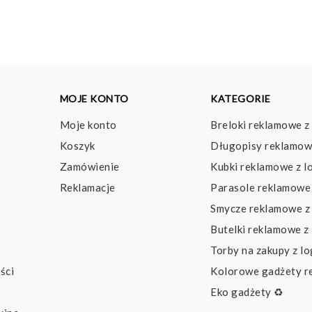
do
28,52 pln
MOJE KONTO
KATEGORIE
Moje konto
Breloki reklamowe z
Koszyk
Długopisy reklamow
Zamówienie
Kubki reklamowe z l
Reklamacje
Parasole reklamowe 
Smycze reklamowe z
Butelki reklamowe z
Torby na zakupy z l
ści
Kolorowe gadżety 
Eko gadżety ♻️