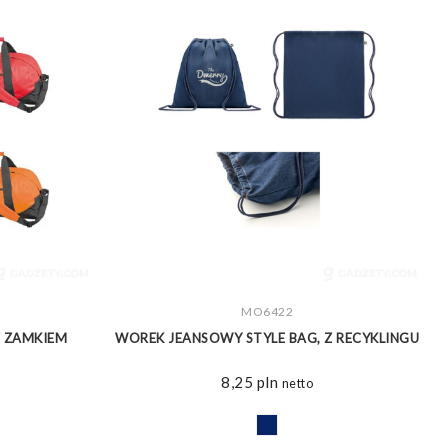
ZOBACZ WIĘCEJ
MO6422
 ZAMKIEM
WOREK JEANSOWY STYLE BAG, Z RECYKLINGU
8,25
pln
netto