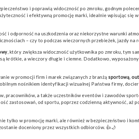
zpieczeństwo i poprawią widoczność po zmroku, godnym polece
e użyteczność i efektywną promocję marki, idealnie wpisując si
ość i odporność na uszkodzenia oraz niekorzystne warunki atmo
znościach – czy to podczas wieczornych przebieżek, jazdy na ro
owy
, który zwiększa widoczność użytkownika po zmroku, tym sa
 są krótkie, a wieczory długie i ciemne. Dodatkowo, wyposażony
nie w promocji firm i marek związanych z branżą
sportową
,
ou
bilnym nośnikiem identyfikacji wizualnej Państwa firmy, docie
tów, pracowników, a także uczestników eventów i zawodów spor
ność zastosowań, od sportu, poprzez codzienną aktywność, aż p
 nie tylko w promocję marki, ale również w bezpieczeństwo i ko
 zostanie doceniony przez wszystkich odbiorców. 👍🌙