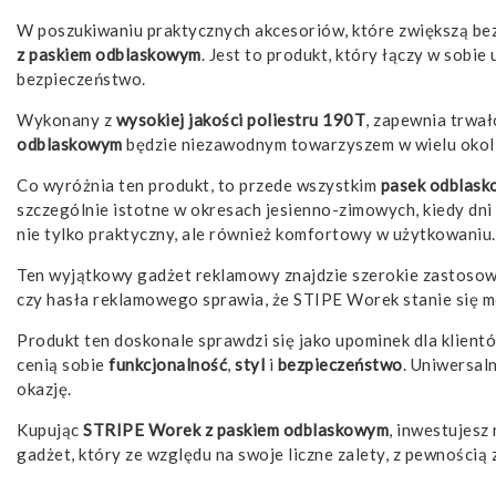
W poszukiwaniu praktycznych akcesoriów, które zwiększą be
z paskiem odblaskowym
. Jest to produkt, który łączy w sobi
bezpieczeństwo.
Wykonany z
wysokiej jakości poliestru 190T
, zapewnia trwał
odblaskowym
będzie niezawodnym towarzyszem w wielu okolic
Co wyróżnia ten produkt, to przede wszystkim
pasek odblask
szczególnie istotne w okresach jesienno-zimowych, kiedy dni
nie tylko praktyczny, ale również komfortowy w użytkowaniu.
Ten wyjątkowy gadżet reklamowy znajdzie szerokie zastosowa
czy hasła reklamowego sprawia, że STIPE Worek stanie się mo
Produkt ten doskonale sprawdzi się jako upominek dla klien
cenią sobie
funkcjonalność
,
styl
i
bezpieczeństwo
. Uniwersal
okazję.
Kupując
STRIPE Worek z paskiem odblaskowym
, inwestujesz
gadżet, który ze względu na swoje liczne zalety, z pewnością