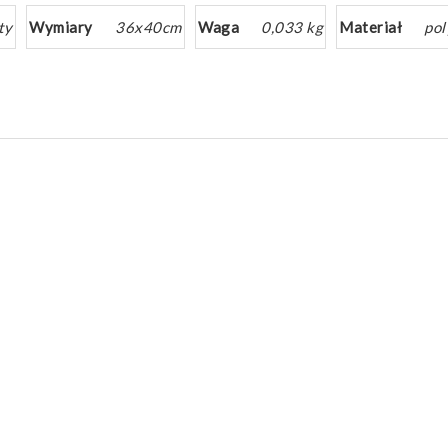
ty
Wymiary
36x40cm
Waga
0,033 kg
Materiał
pol