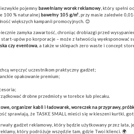
niezwykle pojemny
bawełniany worek reklamowy
, który spełni 
e 100 % naturalnej
bawełny 105 g/m²
, przy masie zaledwie 0,0
alność większych kampanii promocyjnych. 😊
iecznie zamyka zawartość, chroniąc drobiazgi przed wysypaniem
 start-upów po korporacje – może z łatwością wyeksponować swo
arska czy eventowa
, a także w sklepach zero waste i concept sto
e chcą wręczyć uczestnikom praktyczny gadżet;
ganckie opakowanie premium;
cesoria;
ządkować drobne przedmioty w torebce lub plecaku.
owe, organizer kabli i ładowarek, woreczek na przyprawy, pró
kość sprawiają, że TASKE SMALL mieści się w kieszeni kurtki, go
 trwały gadżet reklamowy, który będzie użytkowany przez lata, 
eklamy, który podróżuje wszędzie tam, gdzie Twoi klienci. 🌍