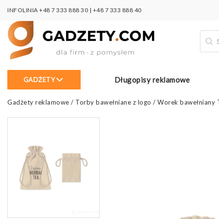
INFOLINIA
+48 7 333 888 30
|
+48 7 333 888 40
Wysz
prod
Długopisy reklamowe
GADŻETY
Gadżety reklamowe
/
Torby bawełniane z logo
/
Worek bawełniany 