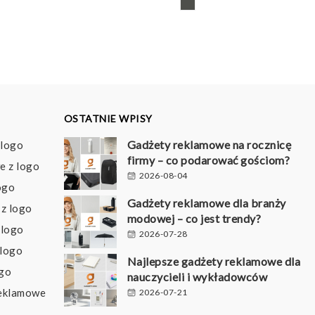
OSTATNIE WPISY
Gadżety reklamowe na rocznicę
 logo
firmy – co podarować gościom?
e z logo
2026-08-04
ogo
Gadżety reklamowe dla branży
z logo
modowej – co jest trendy?
 logo
2026-07-28
 logo
Najlepsze gadżety reklamowe dla
ogo
nauczycieli i wykładowców
reklamowe
2026-07-21