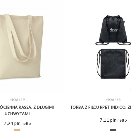
ZOBACZ WIĘCEJ
MO6159
ZOBACZ WIĘCEJ
MO6463
ÓCIENNA RASSA, Z DŁUGIMI
TORBA Z FILCU RPET INDICO, 
UCHWYTAMI
7,11
pln
netto
7,94
pln
netto