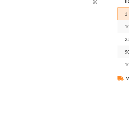
Il
1 
1
2
5
1
W