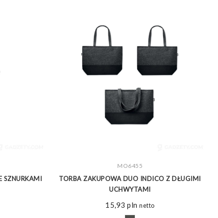
ZOBACZ WIĘCEJ
MO6455
ZE SZNURKAMI
TORBA ZAKUPOWA DUO INDICO Z DŁUGIMI
UCHWYTAMI
15,93
pln
netto