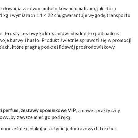
oczekiwania zarówno miłośników minimalizmu, jak i firm
14 kg i wymiarach 14 × 22 cm, gwarantuje wygodę transportu
. Prosty, beżowy kolor stanowi idealne tło pod nadruk
je barwy i hasło. Produkt świetnie sprawdzi się w promocji
re’ach, które pragną podkreślić swój prośrodowiskowy
bki perfum, zestawy upominkowe VIP
, a nawet praktyczny
towy, by zawsze mieć go pod ręką.
jednocześnie redukując zużycie jednorazowych torebek