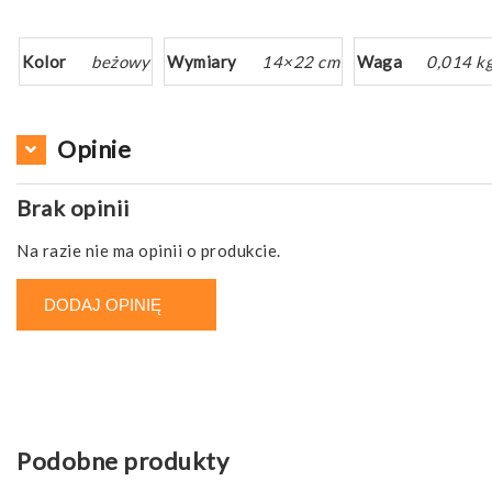
Kolor
beżowy
Wymiary
14×22 cm
Waga
0,014 k
Opinie
Brak opinii
Na razie nie ma opinii o produkcie.
DODAJ OPINIĘ
Podobne produkty