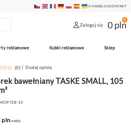
O NAS
BLOG
KONTAKT
0
0
pln
Zaloguj się
rty reklamowe
Kubki reklamowe
Sklep
Dodaj opinię
(0)
rek bawełniany TASKE SMALL, 105
m²
MO9728-13
 pln
netto