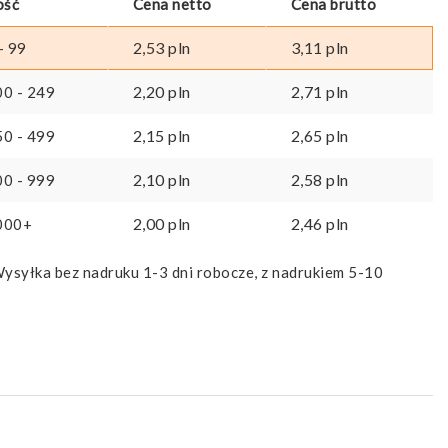
ość
Cena netto
Cena brutto
2,53
pln
3,11
pln
- 99
2,20
pln
2,71
pln
00 - 249
2,15
pln
2,65
pln
50 - 499
2,10
pln
2,58
pln
00 - 999
2,00
pln
2,46
pln
000+
ysyłka bez nadruku 1-3 dni robocze, z nadrukiem 5-10