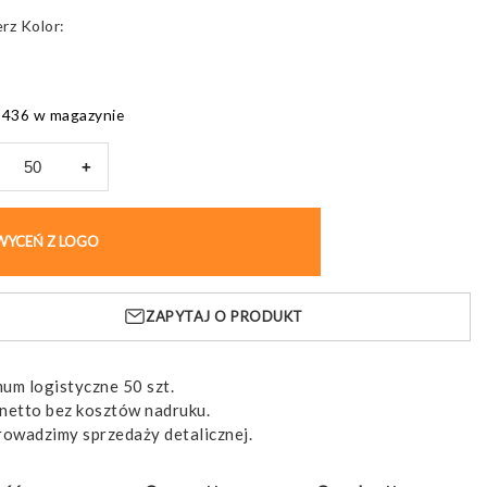
Kolor
9436 w magazynie
+
k
niany
WYCEŃ Z LOGO
KUP BEZ NADRUKU
E
L,
ZAPYTAJ O PRODUKT
um logistyczne 50 szt.
netto bez kosztów nadruku.
rowadzimy sprzedaży detalicznej.