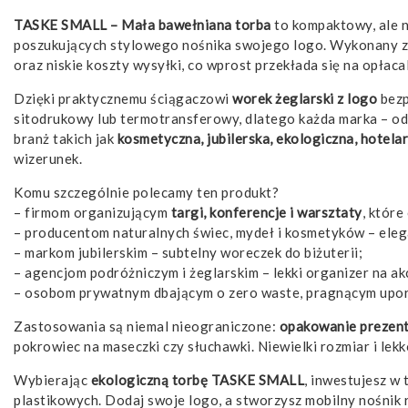
TASKE SMALL – Mała bawełniana torba
to kompaktowy, ale 
poszukujących stylowego nośnika swojego logo. Wykonany z
oraz niskie koszty wysyłki, co wprost przekłada się na opłac
Dzięki praktycznemu ściągaczowi
worek żeglarski z logo
bezp
sitodrukowy lub termotransferowy, dlatego każda marka – od
branż takich jak
kosmetyczna, jubilerska, ekologiczna, hotel
wizerunek.
Komu szczególnie polecamy ten produkt?
– firmom organizującym
targi, konferencje i warsztaty
, któr
– producentom naturalnych świec, mydeł i kosmetyków – ele
– markom jubilerskim – subtelny woreczek do biżuterii;
– agencjom podróżniczym i żeglarskim – lekki organizer na ak
– osobom prywatnym dbającym o zero waste, pragnącym upor
Zastosowania są niemal nieograniczone:
opakowanie prezent
pokrowiec na maseczki czy słuchawki. Niewielki rozmiar i lek
Wybierając
ekologiczną torbę TASKE SMALL
, inwestujesz w
plastikowych. Dodaj swoje logo, a stworzysz mobilny nośnik r