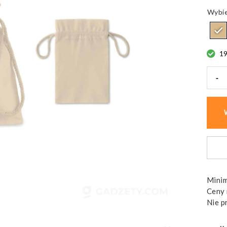
1
-
ilość
Wore
baweł
TASK
SMAL
105
gr/m²
Minim
Ceny 
Nie p