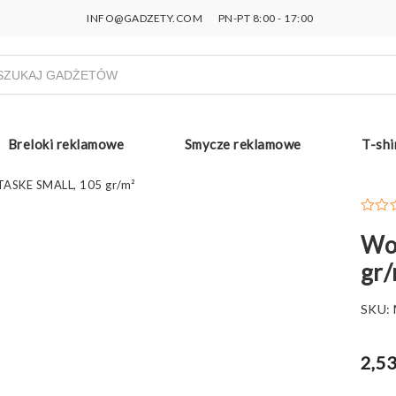
INFO@GADZETY.COM
PN-PT 8:00 - 17:00
ukiwarka
uktów
Breloki reklamowe
Smycze reklamowe
T-shi
TASKE SMALL, 105 gr/m²
Wo
gr/
SKU:
2,53