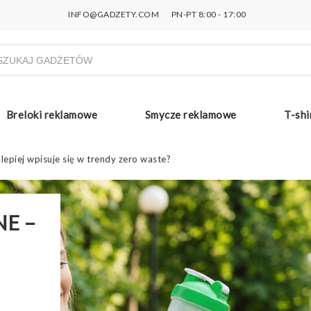
INFO@GADZETY.COM
PN-PT 8:00 - 17:00
ukiwarka
uktów
Breloki reklamowe
Smycze reklamowe
T-shi
 lepiej wpisuje się w trendy zero waste?
NE –