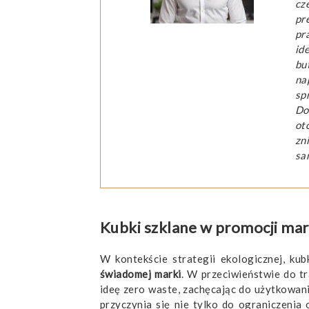
cz
pr
pr
id
bu
na
sp
Do
ot
zn
sa
Kubki szklane w promocji mar
W kontekście strategii ekologicznej, ku
świadomej marki
. W przeciwieństwie do t
ideę zero waste, zachęcając do użytkowan
przyczynia się nie tylko do ograniczenia