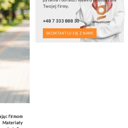
Twojej firmy.
+48 7 333 888 30
SKONTAKTUJ SIĘ Z NAMI
ając firmom
 Materiały