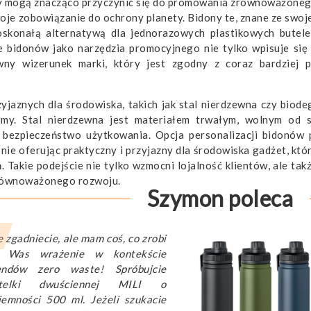
my mogą znacząco przyczynić się do promowania zrównoważoneg
oje zobowiązanie do ochrony planety. Bidony te, znane ze swoj
oskonałą alternatywą dla jednorazowych plastikowych butele
 bidonów jako narzędzia promocyjnego nie tylko wpisuje się 
wny wizerunek marki, który jest zgodny z coraz bardziej p
yjaznych dla środowiska, takich jak stal nierdzewna czy biod
rmy. Stal nierdzewna jest materiałem trwałym, wolnym od 
 bezpieczeństwo użytkowania. Opcja personalizacji bidonów
ie oferując praktyczny i przyjazny dla środowiska gadżet, któ
 Takie podejście nie tylko wzmocni lojalność klientów, ale tak
zrównoważonego rozwoju.
Szymon poleca
e zgadniecie, ale mam coś, co zrobi
 Was wrażenie w kontekście
endów zero waste! Spróbujcie
telki dwuściennej MILI o
jemności 500 ml. Jeżeli szukacie