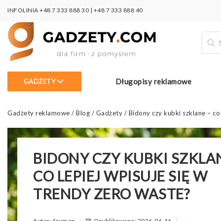
INFOLINIA
+48 7 333 888 30
|
+48 7 333 888 40
Wysz
prod
Długopisy reklamowe
GADŻETY
Gadżety reklamowe
/
Blog
/
Gadżety
/
Bidony czy kubki szklane – co
BIDONY CZY KUBKI SZKLA
CO LEPIEJ WPISUJE SIĘ W
TRENDY ZERO WASTE?
Autor: Szymon
Opublikowano: 2026-06-16