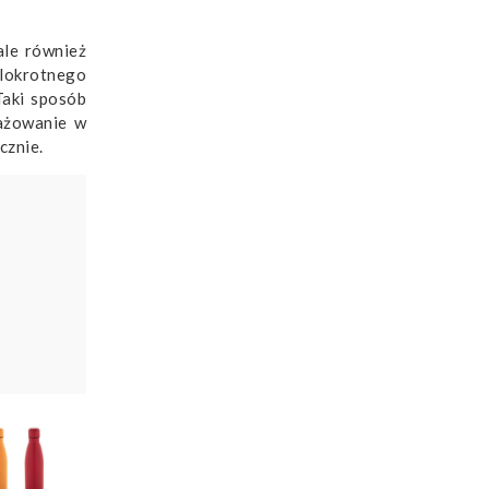
ale również
elokrotnego
Taki sposób
gażowanie w
cznie.