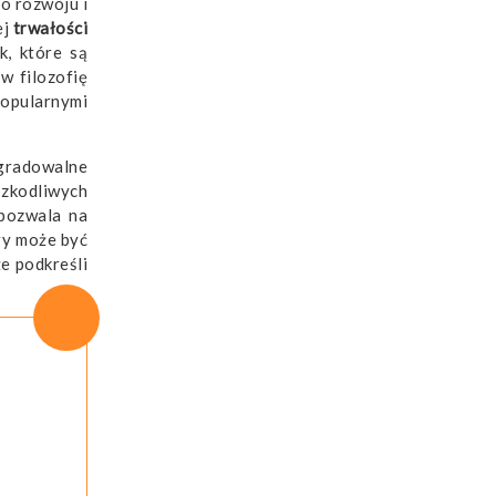
o rozwoju i
ej
trwałości
k, które są
w filozofię
opularnymi
egradowalne
szkodliwych
 pozwala na
ry może być
że podkreśli