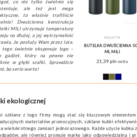
egoś, co nie tylko świetnie się
ezentuje, ale też jest mega
aktyczne, to właśnie trafiliście
ealnie! Dwuścienna konstrukcja
telki MILI utrzymuje temperaturę
poju na dłużej, a jej wytrzymałość
ZOBACZ WIĘCEJ
MO6774
rawia, że posłuży Wam przez lata.
BUTELKA DWUŚCIENNA 5
 tego świetnie eksponuje logo –
ML MILI
o gadżet, który na pewno nie
21,39
pln
netto
iknie w głębi szafki. Sprawdźcie
mi, bo serio warto!
ki ekologicznej
bki szklane z logo firmy mogą stać się kluczowym elemente
radycyjnych materiałów promocyjnych, szklane kubki efektywni
ia wielokrotnego zamiast jednorazowego. Każde użycie kubka z
 odpadów, ale również promuje markę jako odpowiedzialną i pr