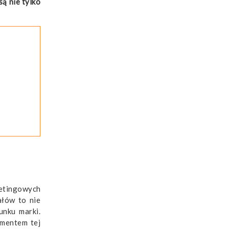
są nie tylko
ketingowych
ałów to nie
unku marki.
ementem tej