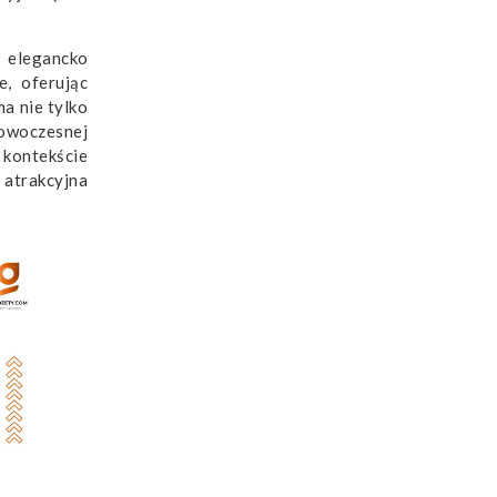
z elegancko
, oferując
a nie tylko
nowoczesnej
kontekście
 atrakcyjna