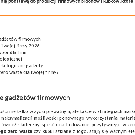
ją się podstawą do produkcji firmowych bidonów i kubków, które 
gadżetów firmowych
 Twojej firmy 2026.
ybór dla firm
kologicznej
 ekologiczne gadżety
ero waste dla twojej firmy?
cie gadżetów firmowych
ości nie tylko w życiu prywatnym, ale także w strategiach mar
i maksymalizacji możliwości ponownego wykorzystania materi
e również skuteczny sposób na budowanie pozytywnego wizer
ogo zero waste
czy kubki szklane z logo, stają się ważnym el