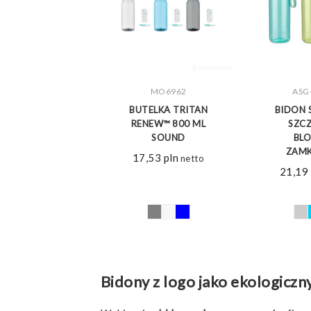
MO6962
ASG
ZOBACZ WIĘCEJ
ZOBA
BUTELKA TRITAN
BIDON 
RENEW™ 800 ML
SZCZ
SOUND
BL
ZAMK
17,53
pln
netto
21,19
Bidony z logo jako ekologiczn