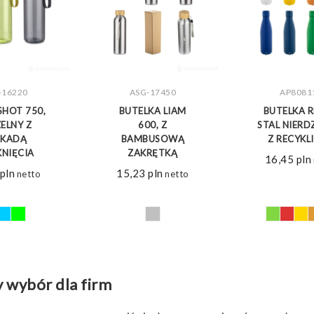
-16220
ASG-17450
AP8081
CZ WIĘCEJ
ZOBACZ WIĘCEJ
ZOBACZ 
SHOT 750,
BUTELKA LIAM
BUTELKA RE
ELNY Z
600, Z
STAL NIER
OKADĄ
BAMBUSOWĄ
Z RECYKL
NIĘCIA
ZAKRĘTKĄ
16,45
pln
pln
15,23
pln
netto
netto
y wybór dla firm