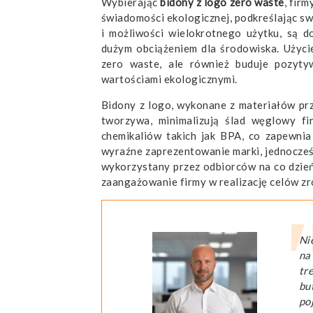
Wybierając
bidony z logo zero waste
, fir
świadomości ekologicznej, podkreślając sw
i możliwości wielokrotnego użytku, są d
dużym obciążeniem dla środowiska. Użycie
zero waste, ale również buduje pozyty
wartościami ekologicznymi.
Bidony z logo, wykonane z materiałów prz
tworzywa, minimalizują ślad węglowy fi
chemikaliów takich jak BPA, co zapewnia
wyraźne zaprezentowanie marki, jednocześn
wykorzystany przez odbiorców na co dzień.
zaangażowanie firmy w realizację celów 
Ni
na
tr
bu
po