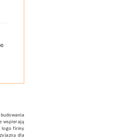
00
m budowania
e wspierają
 logo firmy
zyjazną dla