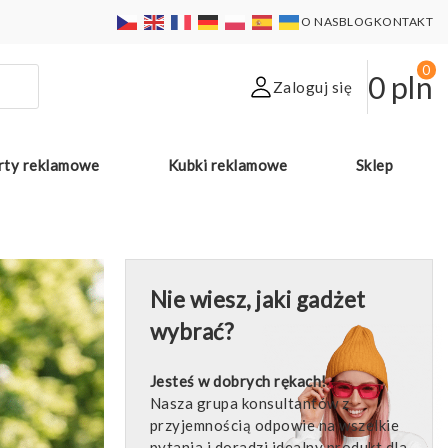
O NAS
BLOG
KONTAKT
0
0
pln
Zaloguj się
rty reklamowe
Kubki reklamowe
Sklep
Nie wiesz, jaki gadżet
wybrać?
Jesteś w dobrych rękach!
Nasza grupa konsultantów z
przyjemnością odpowie na wszelkie
pytania i doradzi idealny produkt dla