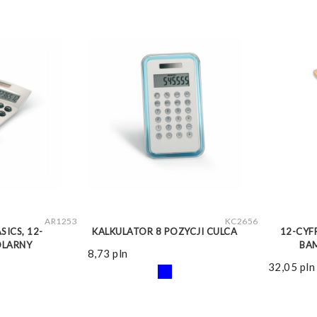
WIĘCEJ
ZOBACZ WIĘCEJ
AR1253
KC2656
SICS, 12-
KALKULATOR 8 POZYCJI CULCA
12-CYF
OLARNY
BA
8,73
pln
32,05
pln