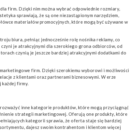
la firm. Dzięki nim można wybrać odpowiednie rozmiary,
stetyka sprawiają, że są one niezastąpionym narzędziem,
czołówce materiałów promocyjnych, które mogą być używane w
ju biura, pełniąc jednocześnie rolę nośnika reklamy, co
 czyni je atrakcyjnymi dla szerokiego grona odbiorców, od
orach czynią je jeszcze bardziej atrakcyjnymi dodatkami do
e marketingowe firm. Dzięki szerokiemu wyborowi i możliwości
elacje z klientami oraz partnerami biznesowymi. W erze
każdej firmy.
ż rozważyć inne kategorie produktów, które mogą przyciągnąć
ienie strategii marketingowej. Oferują one produkty, które
niających kategorii sprawia, że oferta staje się bardziej
sortymentu, dajesz swoim kontrahentom i klientom więcej