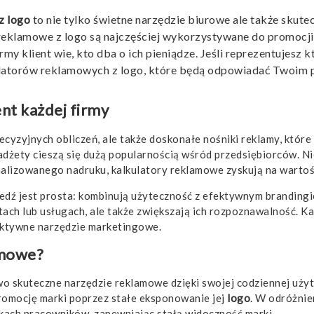
z logo
to nie tylko świetne narzędzie biurowe ale także skute
reklamowe z logo są najczęściej wykorzystywane do promocji 
irmy klient wie, kto dba o ich pieniądze. Jeśli reprezentujesz
atorów reklamowych z logo, które będą odpowiadać Twoim p
nt każdej firmy
recyzyjnych obliczeń, ale także doskonałe nośniki reklamy, któr
adżety cieszą się dużą popularnością wśród przedsiębiorców. Ni
alizowanego nadruku, kalkulatory reklamowe zyskują na wartośc
edź jest prosta: kombinują użyteczność z efektywnym branding
tach lub usługach, ale także zwiększają ich rozpoznawalność. 
fektywne narzędzie marketingowe.
amowe?
o skuteczne narzędzie reklamowe dzięki swojej codziennej użyte
promocję marki poprzez stałe eksponowanie jej
logo
. W odróżnie
rkach pracowników, zapewniając stałą widoczność marki.