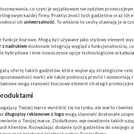
tosowywania, co czyni je wyjątkowym narzędziem promocyjnym d
ketingowym każdej firmy. Praktyczność tych gadżetów oraz ich e
 podnosi ich
uniwersalność
. To właśnie te cechy stawiają je w 
funkcje biurowe. Mogą być używane jako stylowy element wystro
 z nadrukiem
doskonale integrują wygląd z funkcjonalnością, co
e hybrydowe i inne nowoczesne opcje technologiczne w kalkulat
ogatą ofertę takich gadżetów, które wspierają strategiczne cel
ozpoznawalność marki, ale także podnoszą prestiż i wzmacniają r
lamowe mogą stanowić kluczowy element strategii promocyjnej 
 produktami
agający Twojej marce wyróżnić się na rynku, ale warto równie
az
długopisy reklamowe z logo
mogą stanowić doskonałe uzupełn
omnienie o Twojej marce. Dodatkowo, wprowadzenie takich uzupeł
czach klientów. Rozważając dodanie tych gadżetów do swojego a
sowe oraz zwiększyć lojalność wobec Twojej firmy.