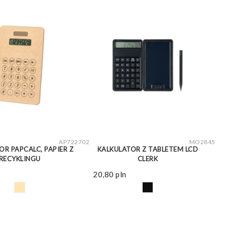
ZOBACZ WIĘCEJ
ZOBACZ WIĘCEJ
AP722702
MO2845
OR PAPCALC, PAPIER Z
KALKULATOR Z TABLETEM LCD
RECYKLINGU
CLERK
20,80
pln