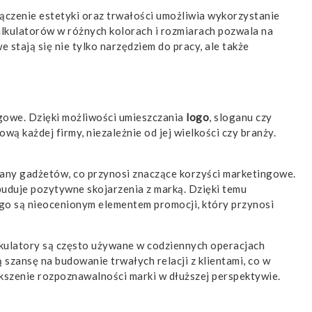
ołączenie estetyki oraz trwałości umożliwia wykorzystanie
lkulatorów w różnych kolorach i rozmiarach pozwala na
e stają się nie tylko narzędziem do pracy, ale także
gowe. Dzięki możliwości umieszczania
logo
, sloganu czy
ą każdej firmy, niezależnie od jej wielkości czy branży.
any gadżetów, co przynosi znaczące korzyści marketingowe.
e buduje pozytywne skojarzenia z marką. Dzięki temu
ogo są nieocenionym elementem promocji, który przynosi
lkulatory są często używane w codziennych operacjach
szansę na budowanie trwałych relacji z klientami, co w
ększenie rozpoznawalności marki w dłuższej perspektywie.