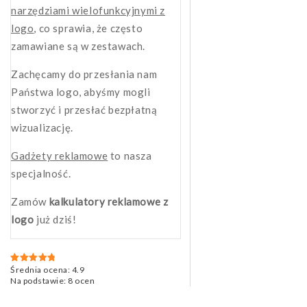
narzędziami wielofunkcyjnymi z
logo
, co sprawia, że często
zamawiane są w zestawach.
Zachęcamy do przesłania nam
Państwa logo, abyśmy mogli
stworzyć i przesłać bezpłatną
wizualizację.
Gadżety reklamowe
to nasza
specjalność.
Zamów
kalkulatory reklamowe z
logo
już dziś!
Średnia ocena:
4.9
Oceniono
4.9
na 5
Na podstawie:
8
ocen