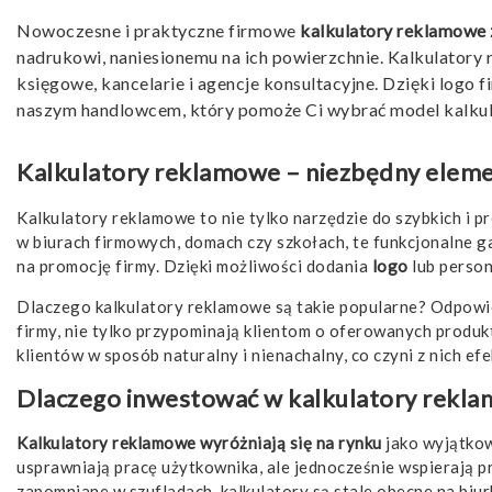
Nowoczesne i praktyczne firmowe
kalkulatory reklamowe 
nadrukowi, naniesionemu na ich powierzchnie. Kalkulatory 
księgowe, kancelarie i agencje konsultacyjne. Dzięki logo f
naszym handlowcem, który pomoże Ci wybrać model kalkul
Kalkulatory reklamowe – niezbędny eleme
Kalkulatory reklamowe to nie tylko narzędzie do szybkich i p
w biurach firmowych, domach czy szkołach, te funkcjonalne g
na promocję firmy. Dzięki możliwości dodania
logo
lub person
Dlaczego kalkulatory reklamowe są takie popularne? Odpowi
firmy, nie tylko przypominają klientom o oferowanych produk
klientów w sposób naturalny i nienachalny, co czyni z nich e
Dlaczego inwestować w kalkulatory rekl
Kalkulatory reklamowe wyróżniają się na rynku
jako wyjątkow
usprawniają pracę użytkownika, ale jednocześnie wspierają 
zapomniane w szufladach, kalkulatory są stale obecne na biu