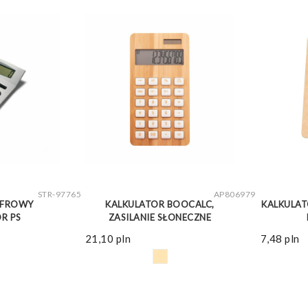
WIĘCEJ
ZOBACZ WIĘCEJ
STR-97765
AP806979
CYFROWY
KALKULATOR BOOCALC,
KALKULAT
R PS
ZASILANIE SŁONECZNE
21,10
pln
7,48
pln