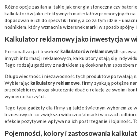
Różne opcje zasilania, takie jak energia słoneczna czy bater
kalkulatorów jako efektywnych materiałów promocyjnych na r
dopasowanie ich do specyfiki firmy, a co za tym idzie – umacn
nośnikiem, który wzmacnia wizerunek marki w sposób spójny i
Kalkulator reklamowy jako inwestycja w w
Personalizacja i trwałość
kalkulatorów reklamowych
sprawiaj
innych informacji reklamowych, kalkulatory stają się indywidu
Tego rodzaju gadżety z nadrukiem są doskonałym sposobem n
Długowieczność i niezawodność tych produktów pozwalają na
Wybierając
kalkulatory reklamowe
, firmy zyskują potężne na
przedsiębiorcy mogą skutecznie dbać o relacje ze swoimi kon
wymierne korzyści.
Tego typu gadżety dla firmy są także świetnym wyborem ze w
biznesowych, co zwiększa widoczność marki w oczach odbiorcó
efekcie pozytywnie wpływa na ich postrzeganie i lojalność. 
Pojemności, kolory i zastosowania kalku