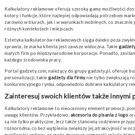
Kalkulatory reklamowe oferują szeroką gamę możliwości dos
kolory i funkcje, które najlepiej odpowiadają potrzebom mar
zarówno w biurach, jak i w warunkach mobilnych, co znacznie
różnych kontekstach i miejscach.
Estetyka kalkulatorów reklamowych sięga daleko poza zwykłe 
sprawia, że marka klienta jest zawsze widoczna. Takie
gadżety
małych firm po międzynarodowe korporacje. Ponadto, zasilani
każdego środowiska pracy.
Portal gadzety.com, należący do grupy gadzety.pl, oferuje b
personalizacji, takie
gadżety dla firmy
nie tylko zwiększają r
konkurencyjnego rynku, odpowiednio dobrane kalkulatory rek
Zainteresuj swoich klientów także innymi
Kalkulatory reklamowe to nieoceniony element promocji, pom
uwagę klientów. Przykładowo,
akcesoria do pisania z logo
or
są nie tylko praktyczne, lecz także stanowią codzienne przyp
różnorodna, co bez wątpienia zwiększy jej atrakcyjność w o
możliwości wyboru, co może znacząco wzmocnić relacje bizne