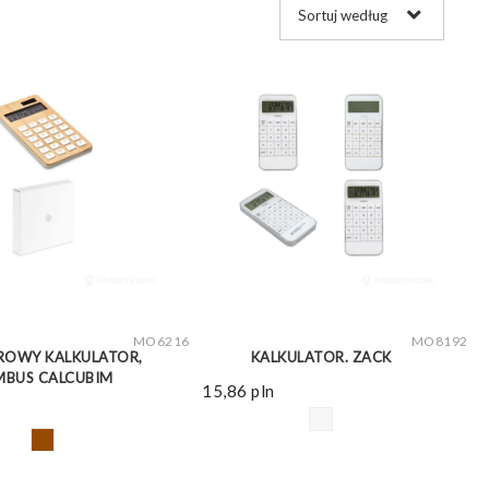
ZOBACZ WIĘCEJ
ZOBACZ WIĘCEJ
MO6216
MO8192
ROWY KALKULATOR,
KALKULATOR. ZACK
MBUS CALCUBIM
15,86
pln