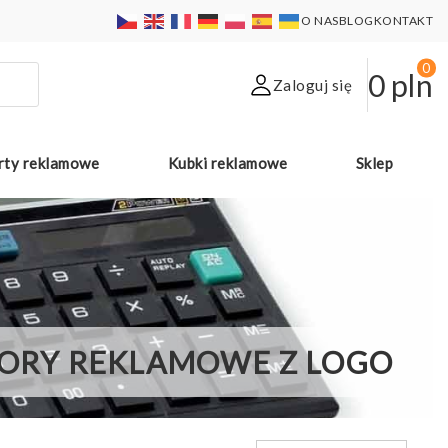
O NAS
BLOG
KONTAKT
0
0
pln
Zaloguj się
rty reklamowe
Kubki reklamowe
Sklep
ORY REKLAMOWE Z LOGO