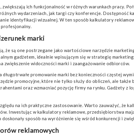
ie, zwiększają ich funkcjonalność w różnych warunkach pracy. P
óżnych wydarzeniach, jak targi czy konferencje. Dostępność ka
ianie identyfikacji wizualnej. W ten sposób kalkulatory reklamow
 profesjonalny.
izerunek marki
ą, że są one postrzegane jako wartościowe narzędzie marketin
alnym gadżetem, idealnie wpisującym się w strategię marketingow
a zwiększenie widoczności marki i zaangażowanie odbiorców.
 długotrwałe promowanie marki bez konieczności częstej wymi
rzędzie promocyjne, które nie tylko służy do obliczeń, ale takż
trahentami oraz wzmacniać pozycję firmy na rynku. Gadżety z l
zględu na ich praktyczne zastosowanie. Warto zauważyć, że ka
w. Inwestując w kalkulatory reklamowe, przedsiębiorstwa mają 
To doskonały sposób na wyróżnienie się wśród konkurencji i zwi
latorów reklamowych