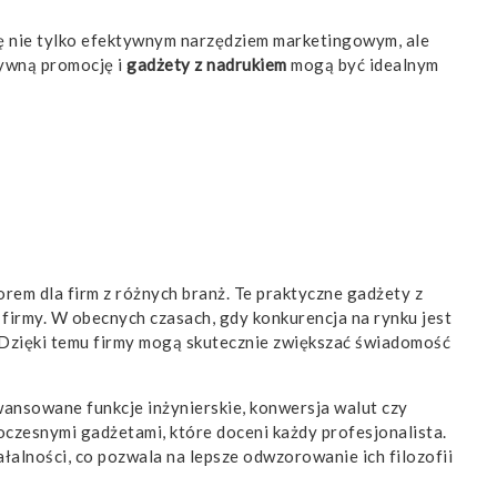
się nie tylko efektywnym narzędziem marketingowym, ale
tywną promocję i
gadżety z nadrukiem
mogą być idealnym
orem dla firm z różnych branż. Te praktyczne gadżety z
 firmy. W obecnych czasach, gdy konkurencja na rynku jest
e. Dzięki temu firmy mogą skutecznie zwiększać świadomość
wansowane funkcje inżynierskie, konwersja walut czy
oczesnymi gadżetami, które doceni każdy profesjonalista.
łalności, co pozwala na lepsze odwzorowanie ich filozofii