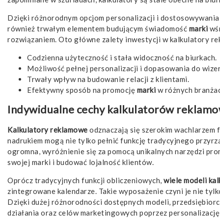
Dzięki różnorodnym opcjom personalizacji i dostosowywania d
również trwałym elementem budującym świadomość
marki
wśr
rozwiązaniem. Oto główne zalety inwestycji w kalkulatory r
Codzienna użyteczność i stała widoczność na biurkach.
Możliwość pełnej personalizacji i dopasowania do wiz
Trwały wpływ na budowanie relacji z klientami.
Efektywny sposób na promocję
marki
w różnych branżac
Indywidualne cechy kalkulatorów reklam
Kalkulatory reklamowe
odznaczają się szerokim wachlarzem fu
nadrukiem mogą nie tylko pełnić funkcję tradycyjnego przyrz
ogromna, wyróżnienie się za pomocą unikalnych narzędzi prom
swojej marki i budować lojalność klientów.
Oprócz tradycyjnych funkcji obliczeniowych,
wiele modeli ka
zintegrowane kalendarze. Takie wyposażenie czyni je nie tyl
Dzięki dużej różnorodności dostępnych modeli, przedsiębiorc
działania oraz celów marketingowych poprzez personalizację