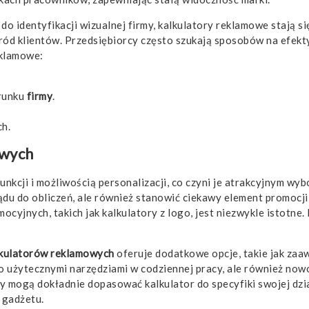
o identyfikacji wizualnej firmy, kalkulatory reklamowe stają 
ód klientów. Przedsiębiorcy często szukają sposobów na efek
eklamowe:
erunku
firmy
.
h.
owych
nkcji i możliwością personalizacji, co czyni je atrakcyjnym wyb
ądu do obliczeń, ale również stanowić ciekawy element promocji
ocyjnych, takich jak kalkulatory z logo, jest niezwykle istotn
lkulatorów reklamowych
oferuje dodatkowe opcje, takie jak zaa
ko użytecznymi narzędziami w codziennej pracy, ale również now
y mogą dokładnie dopasować kalkulator do specyfiki swojej dzia
 gadżetu.