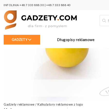
INFOLINIA
+48 7 333 888 30
|
+48 7 333 888 40
Wysz
prod
Długopisy reklamowe
GADŻETY
Gadżety reklamowe
/
Kalkulatory reklamowe z logo