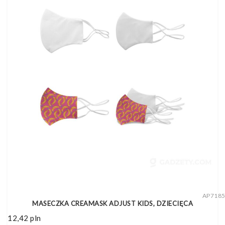
AP718
MASECZKA CREAMASK ADJUST KIDS, DZIECIĘCA
12,42
pln