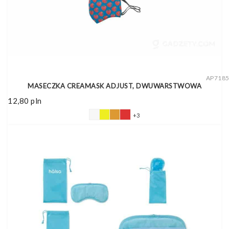
AP718
MASECZKA CREAMASK ADJUST, DWUWARSTWOWA
12,80
pln
+3