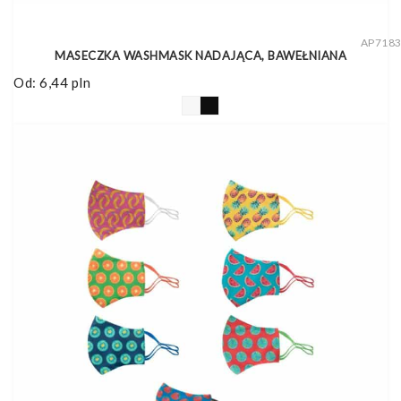
AP718
MASECZKA WASHMASK NADAJĄCA, BAWEŁNIANA
Od:
6,44
pln