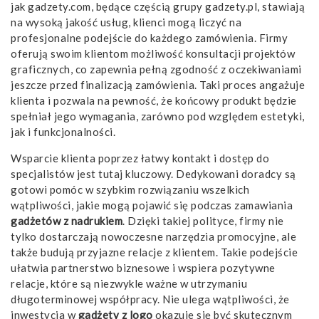
jak gadzety.com, będące częścią grupy gadzety.pl, stawiają
na wysoką jakość usług, klienci mogą liczyć na
profesjonalne podejście do każdego zamówienia. Firmy
oferują swoim klientom możliwość konsultacji projektów
graficznych, co zapewnia pełną zgodność z oczekiwaniami
jeszcze przed finalizacją zamówienia. Taki proces angażuje
klienta i pozwala na pewność, że końcowy produkt będzie
spełniał jego wymagania, zarówno pod względem estetyki,
jak i funkcjonalności.
Wsparcie klienta poprzez łatwy kontakt i dostęp do
specjalistów jest tutaj kluczowy. Dedykowani doradcy są
gotowi pomóc w szybkim rozwiązaniu wszelkich
wątpliwości, jakie mogą pojawić się podczas zamawiania
gadżetów z nadrukiem
. Dzięki takiej polityce, firmy nie
tylko dostarczają nowoczesne narzędzia promocyjne, ale
także budują przyjazne relacje z klientem. Takie podejście
ułatwia partnerstwo biznesowe i wspiera pozytywne
relacje, które są niezwykle ważne w utrzymaniu
długoterminowej współpracy. Nie ulega wątpliwości, że
inwestycja w
gadżety z logo
okazuje się być skutecznym