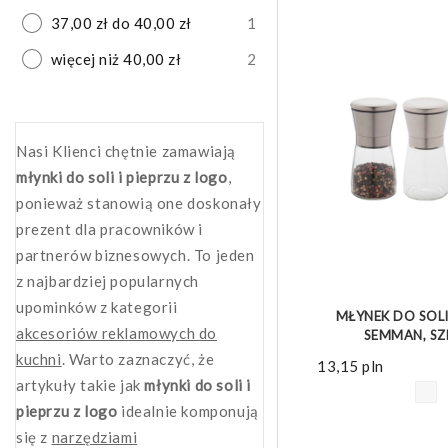
37,00 zł do 40,00 zł
1
więcej niż 40,00 zł
2
Nasi Klienci chętnie zamawiają
młynki do soli i pieprzu z logo
,
ponieważ stanowią one doskonały
prezent dla pracowników i
partnerów biznesowych. To jeden
ZOBACZ 
z najbardziej popularnych
upominków z kategorii
MŁYNEK DO SOLI
akcesoriów reklamowych do
SEMMAN, SZ
kuchni
. Warto zaznaczyć, że
13,15
pln
artykuły takie jak
młynki do soli i
pieprzu z logo
idealnie komponują
się z
narzędziami