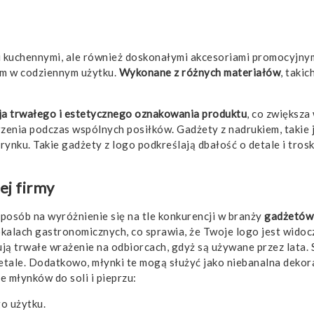
ami kuchennymi, ale również doskonałymi akcesoriami promocyjn
em w codziennym użytku.
Wykonane z różnych materiałów
, taki
ja trwałego i estetycznego oznakowania produktu
, co zwiększa
zenia podczas wspólnych posiłków. Gadżety z nadrukiem, takie ja
rynku. Takie gadżety z logo podkreślają dbałość o detale i trosk
ej firmy
posób na wyróżnienie się na tle konkurencji w branży
gadżetów
okalach gastronomicznych, co sprawia, że Twoje logo jest wido
ntują trwałe wrażenie na odbiorcach, gdyż są używane przez lata
tale. Dodatkowo, młynki te mogą służyć jako niebanalna dekoracj
e młynków do soli i pieprzu:
o użytku.