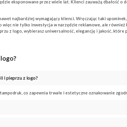
zie eksponowane przez wiele lat. Klienci zauważą dbałość o det
nawet najbardziej wymagający klienci. Wręczając taki upominek,
o więc nie tylko inwestycja w narzędzie reklamowe, ale również k
eprzu z logo, wybierasz uniwersalność, elegancję i jakość, któr
 logo?
i i pieprzu z logo?
mpodruk, co zapewnia trwałe i estetyczne oznakowanie zgodne 