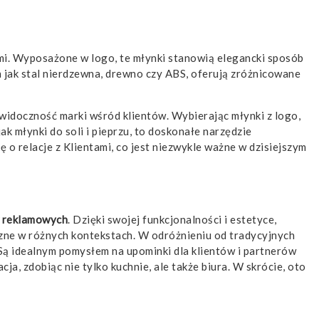
ymi. Wyposażone w logo, te młynki stanowią elegancki sposób
ch jak stal nierdzewna, drewno czy ABS, oferują zróżnicowane
 widoczność marki wśród klientów. Wybierając młynki z logo,
k młynki do soli i pieprzu, to doskonałe narzędzie
ę o relacje z Klientami, co jest niezwykle ważne w dzisiejszym
 reklamowych
. Dzięki swojej funkcjonalności i estetyce,
czne w różnych kontekstach. W odróżnieniu od tradycyjnych
. Są idealnym pomysłem na upominki dla klientów i partnerów
a, zdobiąc nie tylko kuchnie, ale także biura. W skrócie, oto