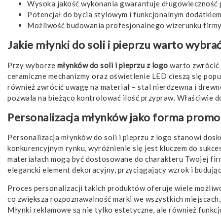
Wysoka jakość wykonania gwarantuje długowieczność 
Potencjał do bycia stylowym i funkcjonalnym dodatkiem
Możliwość budowania profesjonalnego wizerunku firmy 
Jakie młynki do soli i pieprzu warto wybra
Przy wyborze
młynków do soli i pieprzu z logo
warto zwrócić 
ceramiczne mechanizmy oraz oświetlenie LED cieszą się popu
również zwrócić uwagę na materiał – stal nierdzewna i drewn
pozwala na bieżąco kontrolować ilość przypraw. Właściwie do
Personalizacja młynków jako forma promoc
Personalizacja młynków do soli i pieprzu z logo stanowi dos
konkurencyjnym rynku, wyróżnienie się jest kluczem do sukce
materiałach mogą być dostosowane do charakteru Twojej firmy 
elegancki element dekoracyjny, przyciągający wzrok i budują
Proces personalizacji takich produktów oferuje wiele możliwo
co zwiększa rozpoznawalność marki we wszystkich miejscach, 
Młynki reklamowe są nie tylko estetyczne, ale również funkc