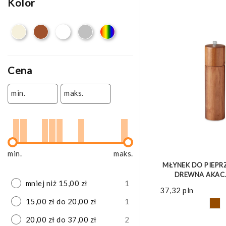
Kolor
Cena
min.
maks.
ZOBACZ 
min.
maks.
MŁYNEK DO PIEPR
DREWNA AKA
mniej niż 15,00 zł
1
37,32
pln
15,00 zł do 20,00 zł
1
20,00 zł do 37,00 zł
2