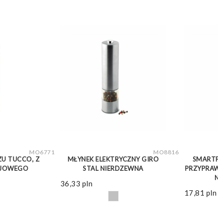
WIĘCEJ
ZOBACZ WIĘCEJ
MO6771
MO8816
ZU TUCCO, Z
MŁYNEK ELEKTRYCZNY GIRO
SMARTP
CJOWEGO
STAL NIERDZEWNA
PRZYPRAW
36,33
pln
17,81
pln