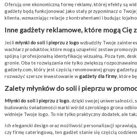
Oferują one ekonomiczną formę reklamy, której efekty są widoc
gadżety będą funkcjonować jako stały przypominacz o Twojej f
klienta, wzmacniając relacje z kontrahentami i budując lojaln
Inne gadżety reklamowe, które mogą Cię 
Jeśli
młynki do soli i pieprzu z logo
wzbudziły Twoje zainteres
wachlarz produktów, które mogą uzupełnić zestaw promocyjny 
spójną i profesjonalną identyfikację wizualną. Poza tym,
desk
gronie. Oba te rozwiązania nie tylko zwiększą rozpoznawalno
gadzety.com, który jest częścią renomowanej grupy gadzety.
rozważyć szersze inwestowanie w
gadżety dla firmy
, które b
Zalety młynków do soli i pieprzu w promoc
Młynki do soli i pieprzu z logo
, dzięki swojej uniwersalności
budowaniu świadomości marki wśród szerokiego grona odbiorc
widnieje Twoje logo. To nie tylko praktyczny dodatek, ale tak
Ich elegancki design oraz możliwość personalizacji sprawiają,
czy firmę cateringową, ten gadżet stanie się częścią codzi