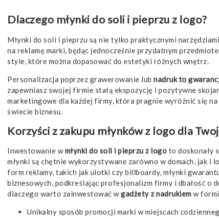
Dlaczego młynki do soli i pieprzu z logo?
Młynki do soli i pieprzu są nie tylko praktycznymi narzędzi
na reklamę marki, będąc jednocześnie przydatnym przedmiot
style, które można dopasować do estetyki różnych wnętrz.
Personalizacja poprzez grawerowanie lub
nadruk to gwaranc
zapewniasz swojej firmie stałą ekspozycję i pozytywne skojar
marketingowe dla każdej firmy, która pragnie wyróżnić się na 
świecie biznesu.
Korzyści z zakupu młynków z logo dla Twoj
Inwestowanie w
młynki do soli i pieprzu z logo
to doskonały s
młynki są chętnie wykorzystywane zarówno w domach, jak i l
form reklamy, takich jak ulotki czy billboardy, młynki gwara
biznesowych, podkreślając profesjonalizm firmy i dbałość o de
dlaczego warto zainwestować w
gadżety z nadrukiem
w formi
Unikalny sposób promocji marki w miejscach codzienneg