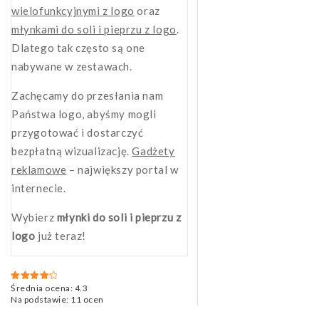
wielofunkcyjnymi z logo
oraz
młynkami do soli i pieprzu z logo
.
Dlatego tak często są one
nabywane w zestawach.
Zachęcamy do przesłania nam
Państwa logo, abyśmy mogli
przygotować i dostarczyć
bezpłatną wizualizację.
Gadżety
reklamowe
– największy portal w
internecie.
Wybierz
młynki do soli i pieprzu z
logo
już teraz!
Średnia ocena:
4.3
Oceniono
4.3
na 5
Na podstawie:
11
ocen