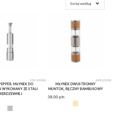
ZOBACZ WIĘCEJ
ZOBACZ WIĘCEJ
STR-93989
AP810398
EPPER. MŁYNEK DO
MŁYNEK DWUSTRONNY
 WYKONANY ZE STALI
MUNTOK, RĘCZNY BAMBUSOWY
NIERDZEWNEJ
38,00
pln