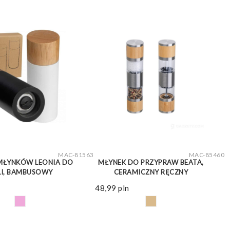
ZOBACZ WIĘCEJ
ZOBACZ WIĘCEJ
MAC-81563
MAC-85460
MŁYNKÓW LEONIA DO
MŁYNEK DO PRZYPRAW BEATA,
LI, BAMBUSOWY
CERAMICZNY RĘCZNY
48,99
pln