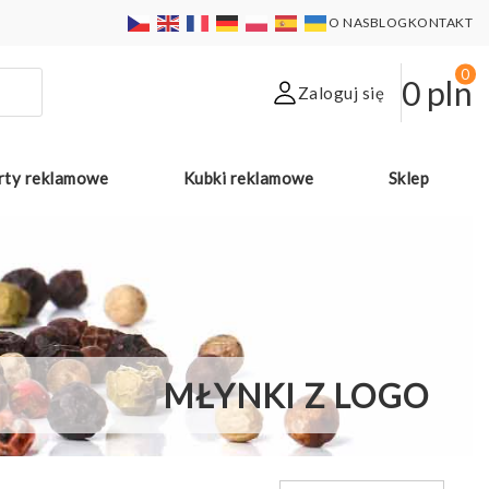
O NAS
BLOG
KONTAKT
0
0
pln
Zaloguj się
rty reklamowe
Kubki reklamowe
Sklep
MŁYNKI Z LOGO