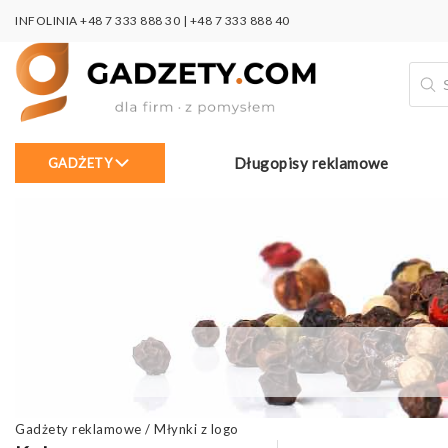
INFOLINIA
+48 7 333 888 30
|
+48 7 333 888 40
Wysz
prod
Długopisy reklamowe
GADŻETY
Gadżety reklamowe
/
Młynki z logo