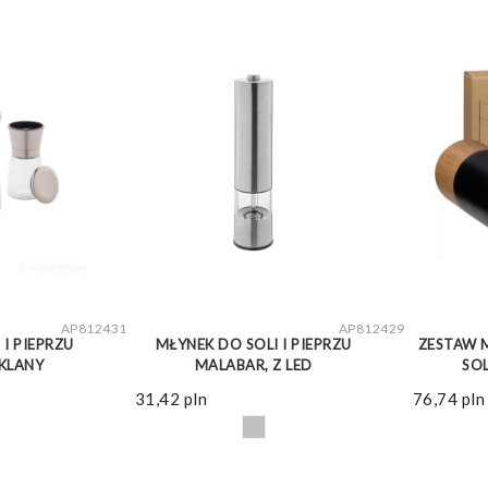
WIĘCEJ
ZOBACZ WIĘCEJ
AP812431
AP812429
 I PIEPRZU
MŁYNEK DO SOLI I PIEPRZU
ZESTAW 
KLANY
MALABAR, Z LED
SO
31,42
pln
76,74
pln