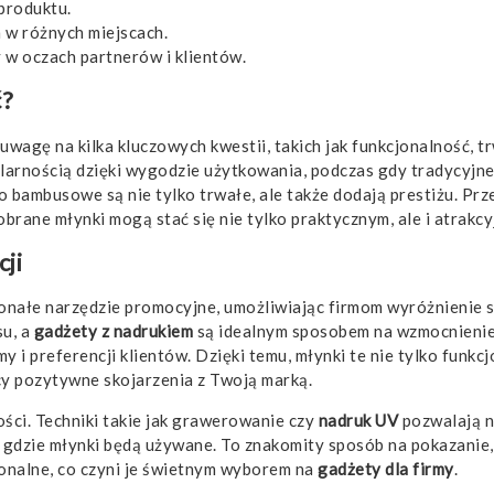
produktu.
 w różnych miejscach.
w oczach partnerów i klientów.
ć?
uwagę na kilka kluczowych kwestii, takich jak funkcjonalność, 
larnością dzięki wygodzie użytkowania, podczas gdy tradycyjn
o bambusowe są nie tylko trwałe, ale także dodają prestiżu. Pr
brane młynki mogą stać się nie tylko praktycznym, ale i atrak
ji
konałe narzędzie promocyjne, umożliwiając firmom wyróżnienie 
su, a
gadżety z nadrukiem
są idealnym sposobem na wzmocnienie p
i preferencji klientów. Dzięki temu, młynki te nie tylko funkcj
cy pozytywne skojarzenia z Twoją marką.
ści. Techniki takie jak grawerowanie czy
nadruk UV
pozwalają n
gdzie młynki będą używane. To znakomity sposób na pokazanie, 
jonalne, co czyni je świetnym wyborem na
gadżety dla firmy
.