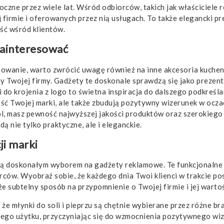
zne przez wiele lat. Wśród odbiorców, takich jak właściciele re
irmie i oferowanych przez nią usługach. To także elegancki pre
ość wśród klientów.
zainteresować
owanie, warto zwrócić uwagę również na inne akcesoria kuchen
Twojej firmy. Gadżety te doskonale sprawdzą się jako prezenty
i do krojenia z logo
to świetna inspiracja do dalszego podkreśla
ść Twojej marki, ale także zbudują pozytywny wizerunek w ocza
pl, masz pewność najwyższej jakości produktów oraz szerokiego
ędą nie tylko praktyczne, ale i eleganckie.
ji marki
, są doskonałym wyborem na gadżety reklamowe. Te funkcjonalne
ów. Wyobraź sobie, że każdego dnia Twoi klienci w trakcie po
że subtelny sposób na przypomnienie o Twojej firmie i jej warto
 że młynki do soli i pieprzu są chętnie wybierane przez różne br
ennego użytku, przyczyniając się do wzmocnienia pozytywnego w