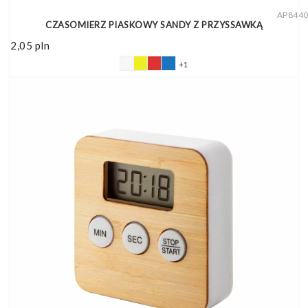
AP844
CZASOMIERZ PIASKOWY SANDY Z PRZYSSAWKĄ
2,05
pln
+1