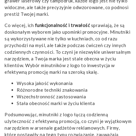
grawer laserowy czy tampodruk, każde logo jest nie tylko
widoczne, ale także precyzyjnie odwzorowane, co podnosi
prestiż Twojej marki.
Co więcej, ich
funkcjonalność i trwałość
sprawiają, że są
doskonałym wyborem jako upominki promocyjne. Minutniki
są wykorzystywane nie tylko w kuchniach, co od razu
przychodzi na myśl, ale także podczas ćwiczeń czy innych
codziennych czynności. To czyni je niezwykle uniwersalnym
narzędziem, a Twoja marka jest stale obecna w życiu
klientów. Wybór minutników z logo to inwestycja w
efektywną promocję marki na szeroką skalę.
Wysoka jakość wykonania
Różnorodne techniki znakowania
Wszechstronność zastosowania
Stała obecność marki w życiu klienta
Podsumowując, minutniki z logo łączą codzienną
użyteczność z efektywną promocją, co czyni je wyjątkowym
narzędziem w arsenale gadżetów reklamowych. Firmy,
które postawiły na tego typu rozwiązanie, zauważają