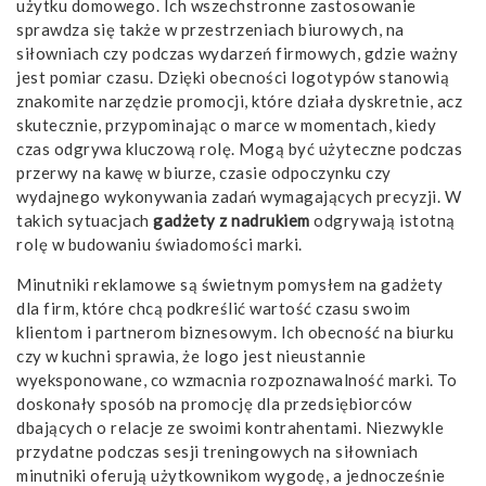
użytku domowego. Ich wszechstronne zastosowanie
sprawdza się także w przestrzeniach biurowych, na
siłowniach czy podczas wydarzeń firmowych, gdzie ważny
jest pomiar czasu. Dzięki obecności logotypów stanowią
znakomite narzędzie promocji, które działa dyskretnie, acz
skutecznie, przypominając o marce w momentach, kiedy
czas odgrywa kluczową rolę. Mogą być użyteczne podczas
przerwy na kawę w biurze, czasie odpoczynku czy
wydajnego wykonywania zadań wymagających precyzji. W
takich sytuacjach
gadżety z nadrukiem
odgrywają istotną
rolę w budowaniu świadomości marki.
Minutniki reklamowe są świetnym pomysłem na gadżety
dla firm, które chcą podkreślić wartość czasu swoim
klientom i partnerom biznesowym. Ich obecność na biurku
czy w kuchni sprawia, że logo jest nieustannie
wyeksponowane, co wzmacnia rozpoznawalność marki. To
doskonały sposób na promocję dla przedsiębiorców
dbających o relacje ze swoimi kontrahentami. Niezwykle
przydatne podczas sesji treningowych na siłowniach
minutniki oferują użytkownikom wygodę, a jednocześnie