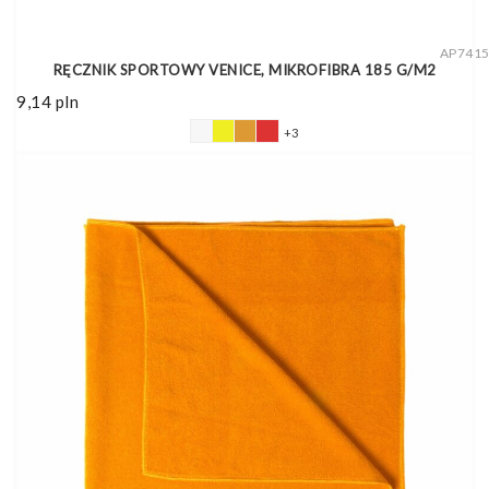
AP741
RĘCZNIK SPORTOWY VENICE, MIKROFIBRA 185 G/M2
9,14
pln
+3