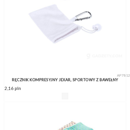
AP781
RĘCZNIK KOMPRESYJNY JEXAR, SPORTOWY Z BAWEŁNY
2,16
pln