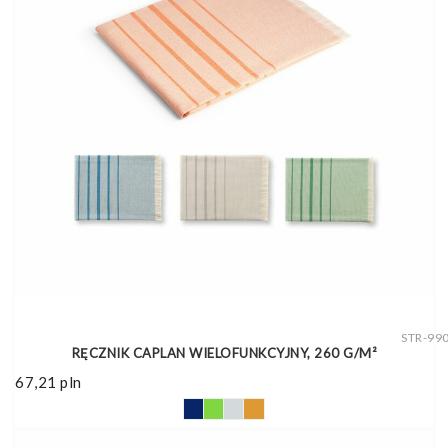
STR-99
RĘCZNIK CAPLAN WIELOFUNKCYJNY, 260 G/M²
67,21
pln