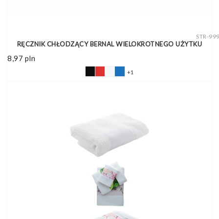
STR-99
RĘCZNIK CHŁODZĄCY BERNAL WIELOKROTNEGO UŻYTKU
8,97
pln
+1