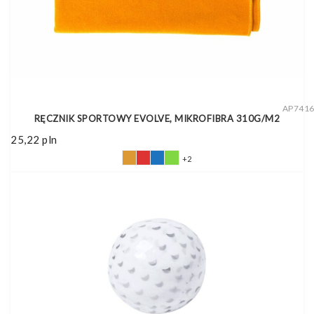
AP741
RĘCZNIK SPORTOWY EVOLVE, MIKROFIBRA 310G/M2
25,22
pln
+2