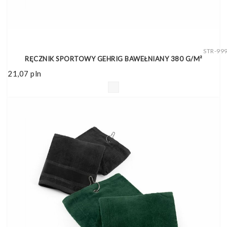
STR-99
RĘCZNIK SPORTOWY GEHRIG BAWEŁNIANY 380 G/M²
21,07
pln