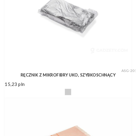
ASG-20
RĘCZNIK Z MIKROFIBRY UKO, SZYBKOSCHNĄCY
15,23
pln