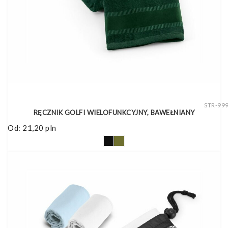
STR-99
RĘCZNIK GOLFI WIELOFUNKCYJNY, BAWEŁNIANY
Od:
21,20
pln