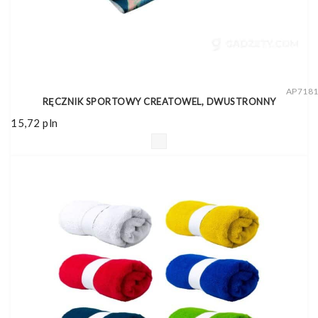
AP718
RĘCZNIK SPORTOWY CREATOWEL, DWUSTRONNY
15,72
pln