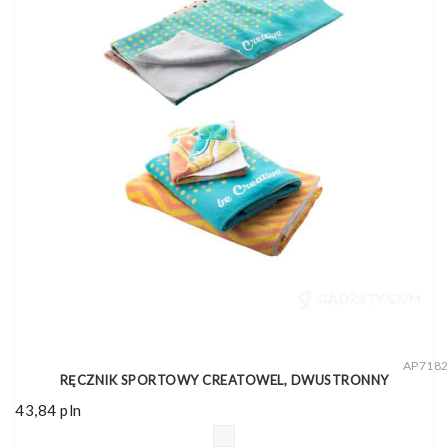
AP718
RĘCZNIK SPORTOWY CREATOWEL, DWUSTRONNY
43,84
pln