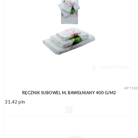
AP718
RĘCZNIK SUBOWEL M, BAWEŁNIANY 400 G/M2
31,42
pln