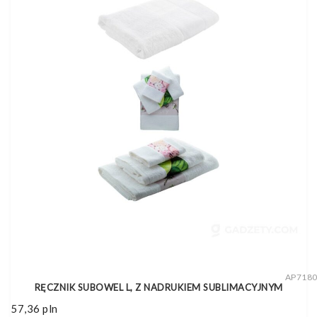
AP718
RĘCZNIK SUBOWEL L, Z NADRUKIEM SUBLIMACYJNYM
57,36
pln