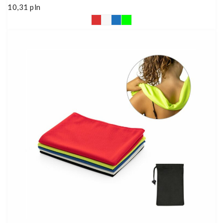
10,31
pln